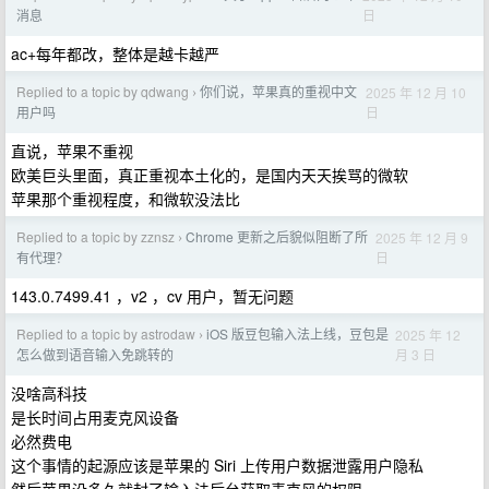
日
消息
ac+每年都改，整体是越卡越严
Replied to a topic by qdwang
你们说，苹果真的重视中文
2025 年 12 月 10
›
日
用户吗
直说，苹果不重视
欧美巨头里面，真正重视本土化的，是国内天天挨骂的微软
苹果那个重视程度，和微软没法比
Replied to a topic by zznsz
Chrome 更新之后貌似阻断了所
2025 年 12 月 9
›
日
有代理？
143.0.7499.41 ，v2 ，cv 用户，暂无问题
Replied to a topic by astrodaw
iOS 版豆包输入法上线，豆包是
2025 年 12
›
月 3 日
怎么做到语音输入免跳转的
没啥高科技
是长时间占用麦克风设备
必然费电
这个事情的起源应该是苹果的 Siri 上传用户数据泄露用户隐私