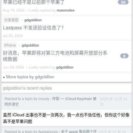
苹果已经不是以前那个苹果了
39
Aug 19, 2024 • Lastly replied by
maemolee
分享发现
•
gdgoldlion
Lastpass 不发送验证信息了？
Jul 30, 2024
iPhone
•
gdgoldlion
好消息，苹果即将对第三方电池和屏幕开放部分系
8
统数据
Jun 28, 2024 • Lastly replied by
gdgoldlion
More topics by gdgoldlion
»
gdgoldlion's recent replies
Replied to a topic by moudy
炸裂 ~~ iCloud Keychain 被
2025 年 12 月 10
›
日
同步清空
虽然 iCloud 出事也不是一次两次，我一点也不信任他，但你这个好像
真不是苹果问题
Replied to a topic by Apokalypsis
关于 apple 售后两个坏
2025 年 12 月 10
›