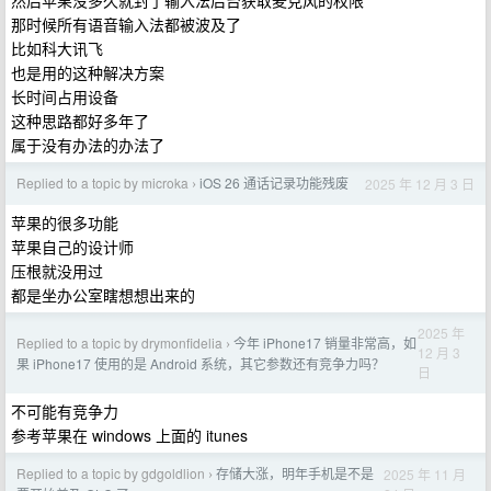
然后苹果没多久就封了输入法后台获取麦克风的权限
那时候所有语音输入法都被波及了
比如科大讯飞
也是用的这种解决方案
长时间占用设备
这种思路都好多年了
属于没有办法的办法了
Replied to a topic by microka
iOS 26 通话记录功能残废
2025 年 12 月 3 日
›
苹果的很多功能
苹果自己的设计师
压根就没用过
都是坐办公室瞎想想出来的
2025 年
Replied to a topic by drymonfidelia
今年 iPhone17 销量非常高，如
›
12 月 3
果 iPhone17 使用的是 Android 系统，其它参数还有竞争力吗？
日
不可能有竞争力
参考苹果在 windows 上面的 itunes
Replied to a topic by gdgoldlion
存储大涨，明年手机是不是
2025 年 11 月
›