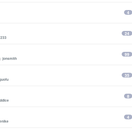
4
24
y233
99
by
jonsmith
35
guofu
8
ddIce
4
kenike