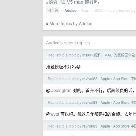
鹿客门锁 V5 max 推荐吗
问与答
•
AddIce
•
Aug 11, 2025
• Lastly replied b
More topics by AddIce
»
AddIce's recent replies
Replied to a topic by
maky
配件
MAC 的鼠标怎么选
›
›
用触摸板不好吗😂
Replied to a topic by
revival83
Apple
App Stor
›
›
@
CodingIran
对的。首开不行，后面续费的话
Replied to a topic by
revival83
Apple
App Stor
›
›
@
wyttt
可以吧。我这几年都是扣的余额。去年
Replied to a topic by
revival83
Apple
App Stor
›
›