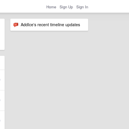
Home
Sign Up
Sign In
AddIce's recent timeline updates