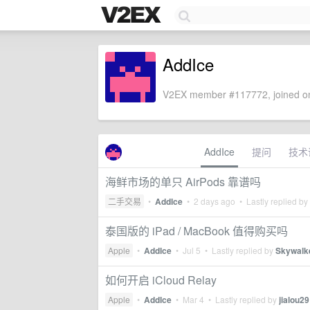
AddIce
V2EX member #117772, joined on
AddIce
提问
技术
海鲜市场的单只 AirPods 靠谱吗
二手交易
•
AddIce
•
2 days ago
• Lastly replied by
泰国版的 iPad / MacBook 值得购买吗
Apple
•
AddIce
•
Jul 5
• Lastly replied by
Skywalk
如何开启 iCloud Relay
Apple
•
AddIce
•
Mar 4
• Lastly replied by
jialou29