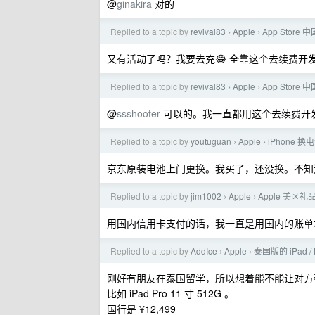
@
ginakira
对的
Replied to a topic by
revival83
Apple
App Stor
›
›
又有活动了吗？我要去充😂 全靠这个去续费开
Replied to a topic by
revival83
Apple
App Stor
›
›
@
ssshooter
可以的。我一直都用这个去续费开
Replied to a topic by
youtuguan
Apple
iPhone
›
›
京东原装电池上门更换。我买了，还没换。不知
Replied to a topic by
jim1002
Apple
Apple 美区
›
›
用国内信用卡支付的话，我一直是用国内的账单
Replied to a topic by
AddIce
Apple
泰国版的 iPad 
›
›
刚好有朋友在泰国留学，所以想着能不能让对方
比如 iPad Pro 11 寸 512G 。
国行是 ¥12,499