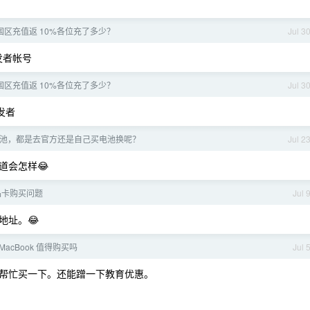
e 中国区充值返 10%各位充了多少？
Jul 3
发者帐号
e 中国区充值返 10%各位充了多少？
Jul 3
发者
 换电池，都是去官方还是自己买电池换呢？
Jul 2
道会怎样😂
礼品卡购买问题
Jul 
地址。😂
/ MacBook 值得购买吗
Jul 
帮忙买一下。还能蹭一下教育优惠。