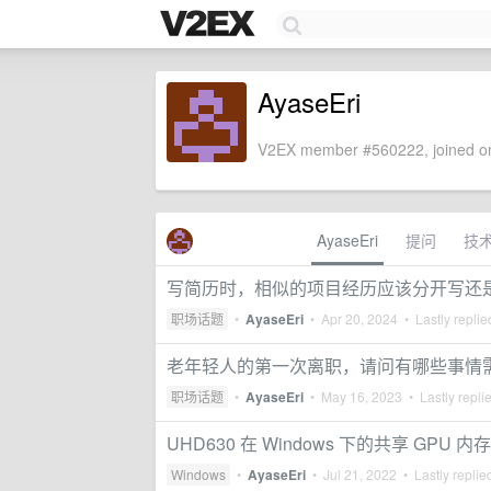
AyaseEri
V2EX member #560222, joined on
AyaseEri
提问
技
写简历时，相似的项目经历应该分开写还
职场话题
•
AyaseEri
•
Apr 20, 2024
• Lastly repli
老年轻人的第一次离职，请问有哪些事情
职场话题
•
AyaseEri
•
May 16, 2023
• Lastly repli
UHD630 在 Windows 下的共享 GPU 内存
Windows
•
AyaseEri
•
Jul 21, 2022
• Lastly replie