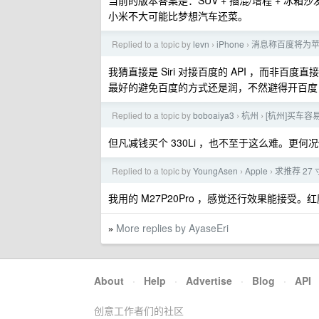
当前的版本答案是：SUV + 插混/增程 + 冰
小米不大可能比梦想汽车还菜。
Replied to a topic by
levn
iPhone
消息称百度将为苹果今
›
›
我猜直接是 Siri 对接百度的 API ，而非百度直
最好的避免百度的方式还是润，不然避得开百度
Replied to a topic by
boboaiya3
杭州
[杭州]买车容
›
›
但凡减钱买个 330Li ，也不至于这么难。更
Replied to a topic by
YoungAsen
Apple
求推荐 27 寸
›
›
我用的 M27P20Pro ，感觉还行效果能接受。
More replies by AyaseEri
»
About
·
Help
·
Advertise
·
Blog
·
API
创意工作者们的社区