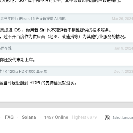
箱沙发大彩电，SU7 属于都不沾的类型，其中最致命问题的应该是纯电。
年国行 iPhone16 等设备提供 AI 功能
Mar 26, 202
接集成进 iOS 。你用着 Siri 也不知道看不到谁提供的技术服务。
，避不开百度作为供应商（地图、爱速搭等）为其他行业服务的情况。
易停车难
Jan 9, 202
何况你还换代末期上车。
 4K 120hz HDR1000 显示器
Dec 7, 202
红魔当时我没翻到 HiDPI 的支持信息就没买。
·
FAQ
·
Solana
·
1457 Online
Highest 6679
·
Select Langua