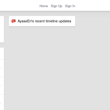
Home
Sign Up
Sign In
AyaseEri's recent timeline updates