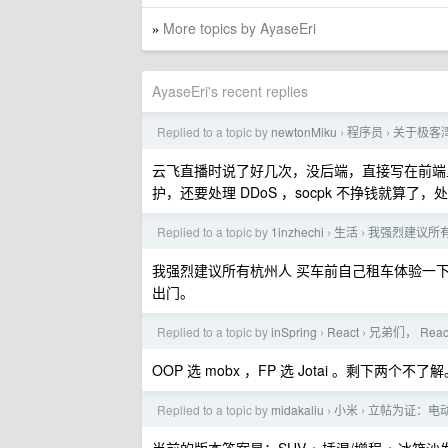
More topics by AyaseEri
»
AyaseEri's recent replies
Replied to a topic by
newtonMiku
程序员
关于极客湾
›
›
云飞直播时说了好几次，没后端，直接写在前端
护，还要处理 DDoS ，socpk 不挣钱就算了，
Replied to a topic by
1inzhechi
生活
我强烈建议所
›
›
我强烈建议所有杭州人 买车前自己租车体验一
出门。
Replied to a topic by
inSpring
React
兄弟们， React
›
›
OOP 选 mobx ，FP 选 Jotai 。剩下两个不了
Replied to a topic by
midakaliu
小米
立帖为证：电
›
›