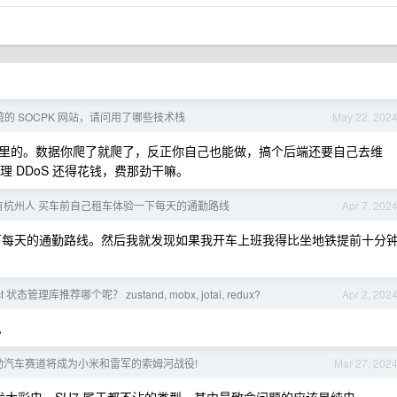
的 SOCPK 网站，请问用了哪些技术栈
May 22, 202
里的。数据你爬了就爬了，反正你自己也能做，搞个后端还要自己去维
处理 DDoS 还得花钱，费那劲干嘛。
有杭州人 买车前自己租车体验一下每天的通勤路线
Apr 7, 202
下每天的通勤路线。然后我就发现如果我开车上班我得比坐地铁提前十分
 状态管理库推荐哪个呢？ zustand, mobx, jotai, redux?
Apr 2, 202
解。
动汽车赛道将成为小米和雷军的索姆河战役!
Mar 27, 202