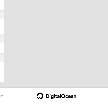
4
4
3
ge