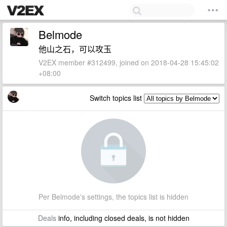
Belmode
他山之石，可以攻玉
V2EX member #312499, joined on 2018-04-28 15:45:02
+08:00
Switch topics list
Per Belmode's settings, the topics list is hidden
Deals
info, including closed deals, is not hidden