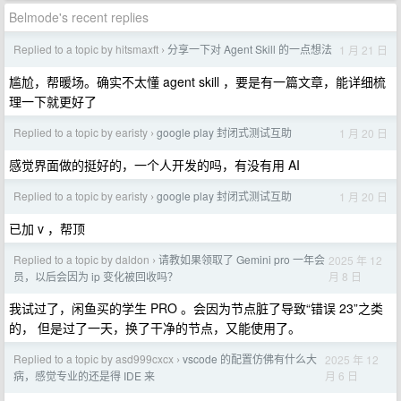
Belmode's recent replies
Replied to a topic by hitsmaxft
分享一下对 Agent Skill 的一点想法
1 月 21 日
›
尴尬，帮暖场。确实不太懂 agent skill ，要是有一篇文章，能详细梳
理一下就更好了
Replied to a topic by earisty
google play 封闭式测试互助
1 月 20 日
›
感觉界面做的挺好的，一个人开发的吗，有没有用 AI
Replied to a topic by earisty
google play 封闭式测试互助
1 月 20 日
›
已加 v ，帮顶
Replied to a topic by daldon
请教如果领取了 Gemini pro 一年会
2025 年 12
›
月 8 日
员，以后会因为 ip 变化被回收吗？
我试过了，闲鱼买的学生 PRO 。会因为节点脏了导致“错误 23”之类
的， 但是过了一天，换了干净的节点，又能使用了。
Replied to a topic by asd999cxcx
vscode 的配置仿佛有什么大
2025 年 12
›
月 6 日
病，感觉专业的还是得 IDE 来