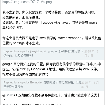
https://i.imgur.com/DZ1ZkM0.png
我不太清楚，你仅仅是想发一个帖子抱怨，还是真的想解决问题。
如果是前者，那我没得说。
如果是后者，我建议你别用 vscode 开发 java ，特别是没有 maven
基础的情况下。
你这个场景大概率是走了.mvn 目录的 maven wrapper ，所以改其他
位置的 settings 才不生效。
Replied to a topic by jiaoyidongxi
google 送中机制究竟是怎么
2025 年 12
›
月 3 日
运作的，以及如何预防？
google 百分百知道我的位置，因为我所有信息填的都是中国-中文-中
国区，包括 YPP 的 GoogleADs 地址，用的代理是公共 VPN 软件，
根本不会因为你在国内而封你号
Replied to a topic by Belmode
想要开通 cf 的付费策略，但是
2025 年 11 月
›
30 日
苦于没有外币卡
@
Solix
#1 这如果实在找不到那种虚拟卡，估计也只能去申请这类卡
了