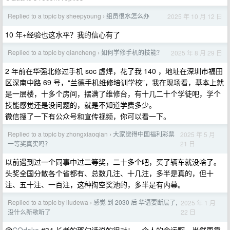
Replied to a topic by sheepyoung
组员很水怎么办
2025 年 10 月 12 日
›
10 年+经验也这水平？我的信心有了
Replied to a topic by qiancheng
如何学修手机的技能？
2025 年 8 月 29 日
›
2 年前在华强北修过手机 soc 虚焊，花了我 140 ，地址在深圳市福田
区深南中路 69 号，“兰德手机维修培训学校”，我在现场看，基本上就
是一层楼，十多个房间，摆满了维修台，有十几二十个学徒吧，学个
技能感觉还是没问题的，就是不知道学费多少。
微信搜了一下有公众号和宣传视频，你可以看一下。
Replied to a topic by zhongxiaoqian
大家觉得中国福利彩票
2025 年 5 月
›
21 日
一等奖真实吗？
以前遇到过一个同事中过二等奖，二十多个吧，买了辆车就没啥了。
头奖全国分散各个省都有、总数几注、十几注，多半是真的，但十
注、五十注、一百注，这种掏空奖池的，多半是有内幕。
Replied to a topic by liudewa
感觉 到 2030 后 华语要断层了,
2025 年 1 月
›
22 日
没什么新歌听了