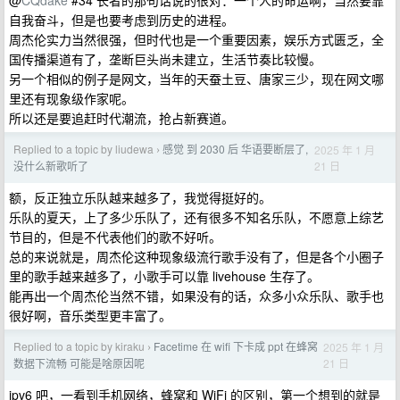
@
CQdake
#34 长者的那句话说的很对：一个人的命运啊，当然要靠
自我奋斗，但是也要考虑到历史的进程。
周杰伦实力当然很强，但时代也是一个重要因素，娱乐方式匮乏，全
国传播渠道有了，垄断巨头尚未建立，生活节奏比较慢。
另一个相似的例子是网文，当年的天蚕土豆、唐家三少，现在网文哪
里还有现象级作家呢。
所以还是要追赶时代潮流，抢占新赛道。
Replied to a topic by liudewa
感觉 到 2030 后 华语要断层了,
2025 年 1 月
›
21 日
没什么新歌听了
额，反正独立乐队越来越多了，我觉得挺好的。
乐队的夏天，上了多少乐队了，还有很多不知名乐队，不愿意上综艺
节目的，但是不代表他们的歌不好听。
总的来说就是，周杰伦这种现象级流行歌手没有了，但是各个小圈子
里的歌手越来越多了，小歌手可以靠 livehouse 生存了。
能再出一个周杰伦当然不错，如果没有的话，众多小众乐队、歌手也
很好啊，音乐类型更丰富了。
Replied to a topic by kiraku
Facetime 在 wifi 下卡成 ppt 在蜂窝
2025 年 1 月
›
21 日
数据下流畅 可能是啥原因呢
ipv6 吧，一看到手机网络，蜂窝和 WiFi 的区别，第一个想到的就是