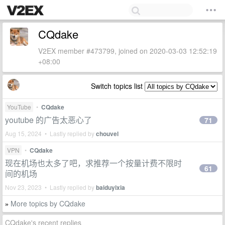
CQdake
V2EX member #473799, joined on 2020-03-03 12:52:19
+08:00
Switch topics list
YouTube
•
CQdake
youtube 的广告太恶心了
71
Aug 15, 2024 • Lastly replied by
chouvel
VPN
•
CQdake
现在机场也太多了吧，求推荐一个按量计费不限时
61
间的机场
Nov 23, 2023 • Lastly replied by
baiduyixia
More topics by CQdake
»
CQdake's recent replies