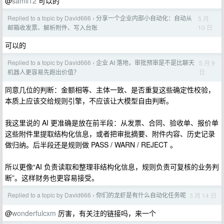
@
samli12
可以的
Replied to a topic by David666
分享一个企业内部小自动化：自动从
5 月
›
10 日
邮箱收发票、解析附件、写入台账
可以的
Replied to a topic by David666
企业 AI 落地，审批预审是不是比聊天
5 月 9
›
日
机器人更容易先跑出价值？
同意几位的判断：金额相等、主体一致、是否重复这些确定性校验，
本质上应该交给规则引擎，不应该让大模型自由判断。
我这里说的 AI 更准确是放在前半段：从发票、合同、验收单、报价单
这些附件里提取结构化信息，或者把审批摘要、附件内容、历史记录
做归纳。后半段还是规则做 PASS / WARN / REJECT 。
所以更像“AI 负责读取和整理非结构化信息，规则负责可复核的业务判
断”。这样财务也更容易接受。
Replied to a topic by David666
你们的龙虾是有什么自动化任务呢
3 月 14 日
›
@
wonderfulcxm
厉害，有关注的链接吗，来一个