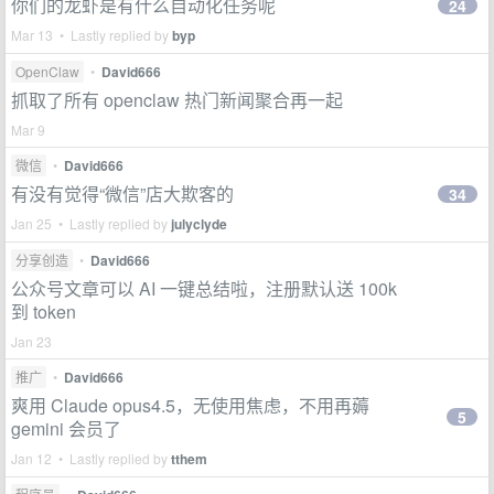
你们的龙虾是有什么自动化任务呢
24
Mar 13 • Lastly replied by
byp
OpenClaw
•
David666
抓取了所有 openclaw 热门新闻聚合再一起
Mar 9
微信
•
David666
有没有觉得“微信”店大欺客的
34
Jan 25 • Lastly replied by
julyclyde
分享创造
•
David666
公众号文章可以 AI 一键总结啦，注册默认送 100k
到 token
Jan 23
推广
•
David666
爽用 Claude opus4.5，无使用焦虑，不用再薅
5
gemini 会员了
Jan 12 • Lastly replied by
tthem