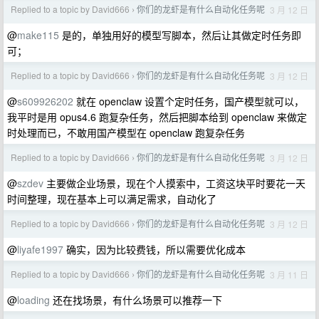
Replied to a topic by David666
你们的龙虾是有什么自动化任务呢
3 月 12 日
›
@
make115
是的，单独用好的模型写脚本，然后让其做定时任务即
可；
Replied to a topic by David666
你们的龙虾是有什么自动化任务呢
3 月 12 日
›
@
s609926202
就在 openclaw 设置个定时任务，国产模型就可以，
我平时是用 opus4.6 跑复杂任务，然后把脚本给到 openclaw 来做定
时处理而已，不敢用国产模型在 openclaw 跑复杂任务
Replied to a topic by David666
你们的龙虾是有什么自动化任务呢
3 月 12 日
›
@
szdev
主要做企业场景，现在个人摸索中，工资这块平时要花一天
时间整理，现在基本上可以满足需求，自动化了
Replied to a topic by David666
你们的龙虾是有什么自动化任务呢
3 月 12 日
›
@
liyafe1997
确实，因为比较费钱，所以需要优化成本
Replied to a topic by David666
你们的龙虾是有什么自动化任务呢
3 月 11 日
›
@
loading
还在找场景，有什么场景可以推荐一下