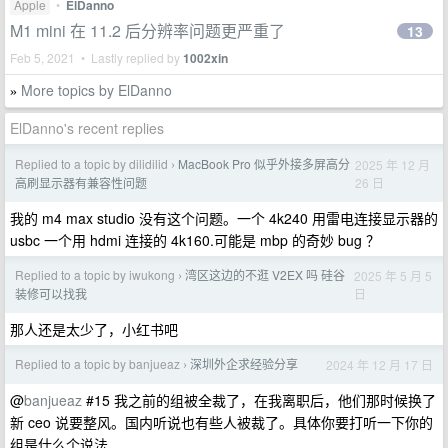
Apple
•
ElDanno
M1 mini 在 11.2 后分辨率问题更严重了
13
Feb 5, 2021 • Lastly replied by
1002xin
More topics by ElDanno
»
ElDanno's recent replies
Replied to a topic by dilidilid
MacBook Pro 似乎外接多屏高分
2025 年 12 月
›
26 日
高刷显示器有兼容性问题
我的 m4 max studio 没有这个问题。一个 4k240 用雷电连接显示器的
usbc 一个用 hdmi 连接的 4k160.可能是 mbp 的奇妙 bug ？
Replied to a topic by iwukong
湾区这边的不逛 V2EX 吗 硅谷
2025 年 5 月 5
›
日
装修可以找我
那人还是太少了，小红书吧
Replied to a topic by banjueaz
深圳外企求经验分享
2024 年 12 月 17 日
›
@
banjueaz
#15 我之前的组被全裁了，在我离职后，他们那时候换了
新 ceo 说要整风。国内听说也有些人被裁了。具体你要打听一下你的
组是什么个说法