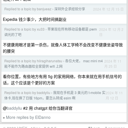
Replied to a topic by banjueaz
深圳外企求经验分享
2024 年 12 月 15 日
›
Expedia 钱少事少，大把时间搞副业
Replied to a topic by xu33
苹果现在所有移动设备都是 pwm
2024 年 12 月 2
›
日
调光的了吧
不健康用眼才是第一杀伤，就像人体工学椅不会改变不健康坐姿导致
的腰突
Replied to a topic by hiiragiharunatsu
各位大佬， mac mini m4
2024 年 11
›
月 25 日
能不能作为路由器给全家提供 wifi 上网
看你位置，有些地方有用 5g 的家用网络，你本来就在用手机信号的
话，这个应该是个更好的方案
Replied to a topic by baddyliu
我现在手机是 3 美元的 t-mobile 实
2024 年 11
›
月 12 日
体卡,现在换了日版 16pm，要怎么转成 esim 啊
@
baddyliu
#2 用 chatgpt 给你当翻译官
More replies by ElDanno
»