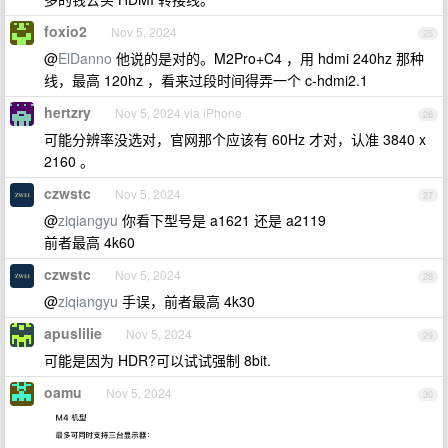
foxio2
Nov 5, 2024
25
@
ElDanno
他说的是对的。M2Pro+C4 ，用 hdmi 240hz 那种
线，最高 120hz ，看来过段时间得弄一个 c-hdmi2.1
hertzry
Nov 5, 2024 via iPhone
26
可能分辨率没选对，官网那个应该有 60Hz 才对，认准 3840 x
2160 。
czwstc
Nov 5, 2024
27
@
ziqiangyu
你看下型号是 a1621 还是 a2119
前者最高 4k60
czwstc
Nov 5, 2024
28
@
ziqiangyu
手误，前者最高 4k30
apuslilie
Nov 5, 2024
29
可能是因为 HDR?可以试试强制 8bit.
oamu
Nov 5, 2024
30