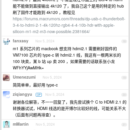
能不能做到直接输出 4k120 了，我自己这个是用的特定的 hub
刷了固件才能跑到 4k120 ，教程见
https://forums.macrumors.com/threads/dp-usb-c-thunderbolt-
3-4-to-hdmi-2-1-4k-120hz-rgb4-4-4-10b-hdr-with-apple-
silicon-m1-m2-m3-now-possible.2381664/
fanxasy
Nov 5, 2024
18
m1 系列芯片的 macbook 想支持 hdmi2.1 需要刷好固件的
VM7100 芯片的 type-c 转 hdmi2.1 线，我这有一根两米长的
100 块卖，某 b 站 up 卖 200 ，如果需要的话联系张小龙
WFhYYjAwMHk=
Umenezumi
Nov 5, 2024
19
简简单单，最好用 type-c
ziqiangyu
Nov 5, 2024
OP
20
谢谢各位解答，不一一回复了，我先尝试换个 C to HDMI 2.1 的
转换器试试，HDMI 线选的是开博尔比较好的线，可能关系不大
（后面有问题再排查）。
mMartin
Nov 5, 2024
21