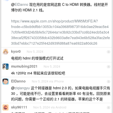
@
ElDanno
现在用的是官网这款 C to HDMI 转换器。线材是开
博尔的 HDMI 2.1 线。
https://www.apple.com.cn/shop/product/MW5M3FE/A?
fnode=c5bcb9dfbb13053c104a3968f9873f16dc0ae29eac5e4
7cf0fe483d24b5bfe5c72644a1e3b92c33bd7cc6b24ecb5a3c4
38ecaf2ff267433358dc432b9603a8e7ea943e6b528a3fac2efe
30bd7ebbc7127e25f442d939fd88a87ea6922a80dc26
kyor0
Nov 5, 2024
3
电视的 hdmi 的增强模式打开试试
mumubing2021
Nov 5, 2024
4
4k 120Hz m4 带起来应该很轻松吧
ElDanno
Nov 5, 2024 via iPhone
5
@
ziqiangyu
这个转接器是 hdmi 2.0 的，如果电脑电视握手只有
30 ，可能是线不行，去设置里看看刷新率 60 有没有。回到原来
的问题，你需要一个正经的 2.1 的转接器，苹果的这个不是
sky96111
Nov 5, 2024 via Android
6