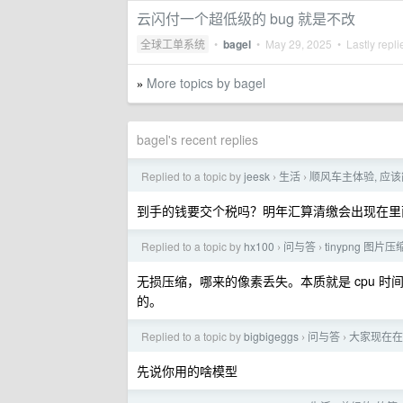
云闪付一个超低级的 bug 就是不改
全球工单系统
•
bagel
•
May 29, 2025
• Lastly repl
More topics by bagel
»
bagel's recent replies
Replied to a topic by
jeesk
生活
顺风车主体验, 应
›
›
到手的钱要交个税吗？明年汇算清缴会出现在里
Replied to a topic by
hx100
问与答
tinypng 图
›
›
无损压缩，哪来的像素丢失。本质就是 cpu 
的。
Replied to a topic by
bigbigeggs
问与答
大家现在在
›
›
先说你用的啥模型