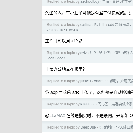
Replied to a topic by
aschoolboy
生活
曾经的"竹竿
›
›
久坐的人，有小肚子可能是骨盆前倾造成的。建
Replied to a topic by
carlina
酷工作
pdd 急缺前端
›
›
ZmFsbGluZ1UxMjIx
工作时可以用 ai 吗？
Replied to a topic by
sylvia612
酷工作
[招聘] 硅谷 A
›
›
Tech Lead）
上海办公地点在哪里？
Replied to a topic by
jimiwu
Android
求助，应用突然被
›
›
你 app 里接的 sdk 上传了，这种都是自动检测
Replied to a topic by
k168888
问与答
最近要做个系
›
›
@
LLaMA2
在线是指实时，不是联网。来源如 OLAP 
Replied to a topic by
DeepUse
职场话题
今天终面线
›
›