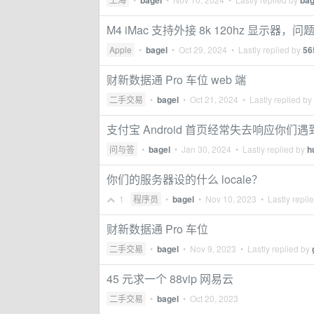
bagel
bag
M4 iMac 支持外接 8k 120hz 显
Apple
•
bagel
•
Oct 29, 2024
• Lastly replied by
56
财新数据通 Pro 车位 web 端
二手交易
•
bagel
•
Oct 21, 2024
• Lastly replied by
支付宝 Android 首页经常失去响应你们
问与答
•
bagel
•
Jan 30, 2024
• Lastly replied by
h
你们的服务器设的什么 locale？
1
程序员
•
bagel
•
Nov 10, 2023
• Lastly repli
财新数据通 Pro 车位
二手交易
•
bagel
•
Nov 9, 2023
• Lastly replied by
45 元求一个 88vip 网易云
二手交易
•
bagel
•
Oct 20, 2023