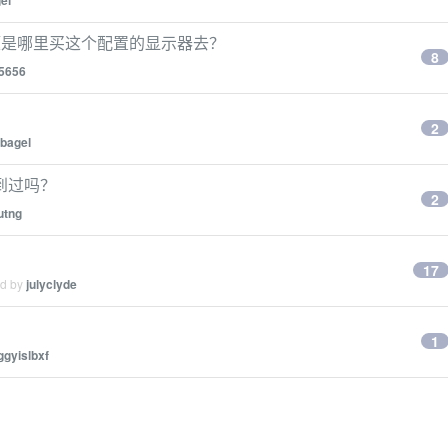
el
示器，问题是哪里买这个配置的显示器去？
8
5656
2
bagel
遇到过吗？
2
utng
17
ed by
julyclyde
1
ggyislbxf