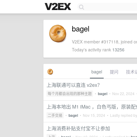
bagel
V2EX member #317118, joined on
Today's activity rank
13256
bagel
提问
技术
上海联通可以直连 v2ex？
每个月都会出现的那种主题
•
bagel
•
Nov 22, 2024
•
上海本地出 M1 iMac ，白色丐版，原装
二手交易
•
bagel
•
Nov 15, 2024
• Lastly replied b
上海消费补贴支付宝不让参加
上海
•
•
Nov 10, 2024
• Lastly replied by