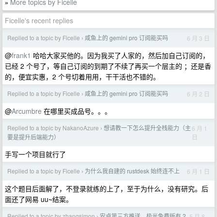
More topics by Ficelle
»
Ficelle's recent replies
Replied to a topic by Ficelle
咸鱼上的 gemini pro 订阅能买吗
6 月 3 日
›
@
frank1
哈哈大家买他的。因为我买了人家的，然后加自己订阅的，
已经 2 个号了，等自己订阅的到期了不续了再买一个层主的 ；还是香
的，便宜实惠，2 个号切着用用，干干活也不错的。
Replied to a topic by Ficelle
咸鱼上的 gemini pro 订阅能买吗
6 月 2 日
›
@
Arcumbre
在哪里买成品号。。。
Replied to a topic by NakanoAzure
想请教一下怎么提升全栈能力（主
6 月 1
›
日
要是提升后端能力）
手写一个项目就行了
Replied to a topic by Ficelle
为什么我自建的 rustdesk 始终连不上
6 月 1 日
›
这个题目后面解了，不登录就练的上了，至于为什么，没有研究。后
面还了网易 uu~结案。
Replied to a topic by zhangsimon
安卓第三方推送，极光免费版有 2
5 月 8
›