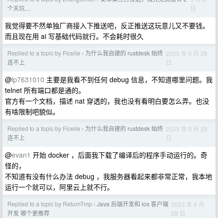
日
个天坑…
我觉得要不然单独厂商接入下推送吧，反正推送这玩意儿又不要钱。
而且现在用 ai 写基础代码就行。不会耗时很久
Replied to a topic by Ficelle
为什么我自建的 rustdesk 始终
2025 年 9 月 28
›
日
连不上
@
lp7631010
主要是我看不到任何 debug 信息，不知道哪里问题。我
telnet 所有端口都是通的。
官方有一个文档，描述 nat 穿透的，我也没有看明白要怎么弄。也没
有啥限制吧貌似。
Replied to a topic by Ficelle
为什么我自建的 rustdesk 始终
2025 年 9 月 28
›
日
连不上
@
evan1
开始 docker ，后面我下载了编译后的程序手动运行的。奇
怪的，
不知道有没有什么办法 debug ，我服务器看起来都非常正常，我本地
运行一个就可以，阿里云上就不行。
Replied to a topic by ReturnTmp
Java 后端开发和 ios 客户端
2023 年 9 月
›
28 日
开发 哪个更推荐