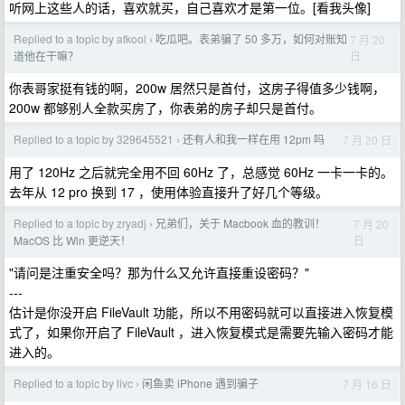
听网上这些人的话，喜欢就买，自己喜欢才是第一位。[看我头像]
Replied to a topic by afkool
吃瓜吧。表弟骗了 50 多万，如何对账知
7 月 20
›
日
道他在干嘛？
你表哥家挺有钱的啊，200w 居然只是首付，这房子得值多少钱啊，
200w 都够别人全款买房了，你表弟的房子却只是首付。
Replied to a topic by 329645521
还有人和我一样在用 12pm 吗
7 月 20 日
›
用了 120Hz 之后就完全用不回 60Hz 了，总感觉 60Hz 一卡一卡的。
去年从 12 pro 换到 17 ，使用体验直接升了好几个等级。
Replied to a topic by zryadj
兄弟们，关于 Macbook 血的教训！
7 月 20
›
日
MacOS 比 Win 更逆天！
"请问是注重安全吗？那为什么又允许直接重设密码？"
---
估计是你没开启 FileVault 功能，所以不用密码就可以直接进入恢复模
式了，如果你开启了 FileVault ，进入恢复模式是需要先输入密码才能
进入的。
Replied to a topic by livc
闲鱼卖 iPhone 遇到骗子
7 月 16 日
›