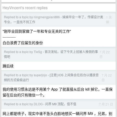
HeyVincent's recent replies
Replied to a topic by ningmengpian886
妹妹毕业一年了，传媒设计类
1 天
›
前
专业，一直找不到工作
"刚毕业回到家做了一年和专业无关的工作"
----------
白白浪费了应届生的身份
Replied to a topic by TieSg
首次发帖，说下今天上班被人推倒的事
7 月 22
›
日
情吧
蹲后续
Replied to a topic by superjojo
[注意] iOS 上闲鱼会在后台以播放音
7 月 22
›
日
频的方式偷偷运行
我的使用习惯永远是不用某个 App 了就直接从后台 kill 掉它，一直保
留在后台的只有微信一个。
Replied to a topic by DLOG
问界 M9 顶配，值不值
7 月 21 日
›
网上都是喷子，现实中谁不急头白脸地想买一辆问界 M9 ，兄弟，别