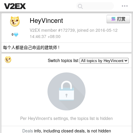
HeyVincent
打赏
V2EX member #172739, joined on 2016-05-12
0
14:46:37 +08:00
每个人都是自己命运的建筑师 !
Switch topics list
Per HeyVincent's settings, the topics list is hidden
Deals
info, including closed deals, is not hidden