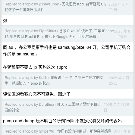
Replied to a topic by yunnysunny
无法忍受 Kodi 自带游戏 UI，
2025 年 9 月
›
23 日
我做了一个游戏展示插件
强
Replied to a topic by FlytoSirius
谷歌 Pixel 10 快出了, 三年 iPhone
2025 年 8
›
月 26 日
13 用户换到 Pixel 9 Pro, 来扒下 Google Pixel 手机的底裤!
同 au ，办公室同事手机也是 samsung/pixel 64 开，公司手机订购合
作的是 samsung 。
在犹豫要不要去 jb 预购这次 10pro
Replied to a topic by Keith
我采访了一位 17 岁高二休学的女
2025 年 7 月
›
25 日
生，然后陷入了 emo 的状态
评论区的看客心态不可避免，图少了
Replied to a topic by Dorathea
昨天 x 上围观了弱智吧和币
2025 年 7 月 25
›
日
圈的讨论
pump and dump 玩不明白的所谓’币圈‘不就是又蠢又坏的代表吗
Replied to a topic by SniperXu
你们有没有碰到过，那种突然感觉
2025 年 6
›