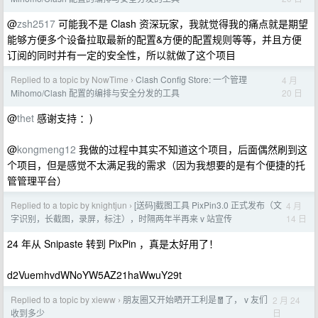
@
zsh2517
可能我不是 Clash 资深玩家，我就觉得我的痛点就是期望
能够方便多个设备拉取最新的配置&方便的配置规则等等，并且方便
订阅的同时并有一定的安全性，所以就做了这个项目
Replied to a topic by NowTime
Clash Config Store: 一个管理
4 月
›
20 日
Mihomo/Clash 配置的编排与安全分发的工具
@
thet
感谢支持 ：)
@
kongmeng12
我做的过程中其实不知道这个项目，后面偶然刷到这
个项目，但是感觉不太满足我的需求（因为我想要的是有个便捷的托
管管理平台）
Replied to a topic by knightjun
[送码]截图工具 PixPin3.0 正式发布（文
4 月
›
14 日
字识别，长截图，录屏，标注），时隔两年半再来 v 站宣传
24 年从 Snipaste 转到 PixPin ，真是太好用了！
d2VuemhvdWNoYW5AZ21haWwuY29t
Replied to a topic by xieww
朋友圈又开始晒开工利是🧧了， v 友们
2 月 24
›
日
收到多少