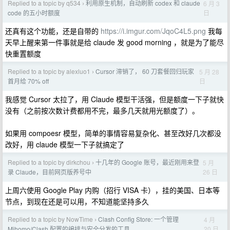
Replied to a topic by q534
利用原生机制，自动刷新 codex 和 claude
6 月 3
›
日
code 的五小时额度
还真有这个功能，还是自带的
https://i.imgur.com/JqoC4L5.png
我每
天早上醒来第一件事就是给 claude 发 good morning ，就是为了能尽
快重置额度
Replied to a topic by alexluo1
Cursor 滞销了， 60 刀套餐回归玩家
5 月 28
›
日
首月给 70% off
我感觉 Cursor 太拉了，用 Claude 模型干活强，但是额度一下子就快
没有（之前按次数计费都用不完，最多几天就用光额度了）。
如果用 compoesr 模型，简单的事情容易复杂化、甚至改好几次都没
改好，用 claude 模型一下子就搞定了
Replied to a topic by dirkchou
十几年的 Google 账号，最近刚用来登
5 月
›
26 日
录 Claude，目前网页版养号中
上周六使用 Google Play 内购（招行 VISA 卡），挂的美国、日本等
节点，到现在还是可以用，不知道能坚持多久
Replied to a topic by NowTime
Clash Config Store: 一个管理
4 月
›
20 日
Mihomo/Clash 配置的编排与安全分发的工具