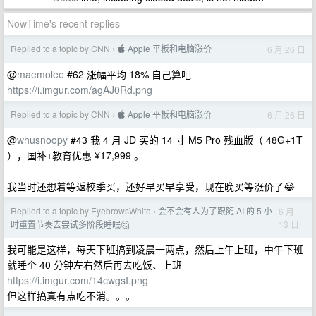
NowTime's recent replies
Replied to a topic by CNN
 Apple 平板和电脑涨价
6 月 26 日
›
@
maemolee
#62 涨幅平均 18% 自己算吧
https://i.imgur.com/agAJ0Rd.png
Replied to a topic by CNN
 Apple 平板和电脑涨价
6 月 26 日
›
@
whusnoopy
#43 我 4 月 JD 买的 14 寸 M5 Pro 残血版（ 48G+1T
），国补+教育优惠 ¥17,999 。
我当时还想着等返校季买，还好早买早享受，现在晚买等涨价了😂
Replied to a topic by EyebrowsWhite
会不会有人为了跟随 AI 的 5 小
6 月
›
13 日
时重置节奏去尝试多阶段睡眠🤔
我可能是这样，每天下班搞到凌晨一两点，然后上午上班，中午下班
就睡个 40 分钟左右然后再去吃饭、上班
https://i.imgur.com/14cwgsI.png
但这样搞真有点吃不消。。。