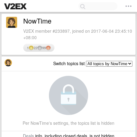
NowTime
V2EX member #233897, joined on 2017-06-04 23:45:10
+08:00
1
22
99
Switch topics list
Per NowTime's settings, the topics list is hidden
Deals
info, including closed deals, is not hidden