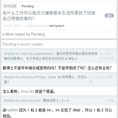
职场话题
•
Pending
有什么工作可以每天只赚够基本生活所需就下班做
25
自己想做的事的？
Oct 26, 2023 • Lastly replied by
wertywert
More topics by Pending
»
Pending's recent replies
Replied to a topic by qqqfreeboycn
最近阿里系所属云服务经常被
14 小时
›
45 分钟前
解析到鹏博士、东方有线之类的无法访问的 ip 地址上
鹏博士不是早年搞长城宽带的吗？不是早倒闭了吗？怎么还有业务？
Replied to a topic by HRTops
Linux .sb 突然爆火，你怎么
21 小时 30 分钟
›
前
看？
怎么看啊，
linux.do
就是个傻逼。
Replied to a topic by iqoo
趣味证明 2 + 2 = 4
1 天前
›
@
ryd994
因为 1 和 2 都是 int ，int 实现了 IAdd ，所以 1 和 2 可以
相加。