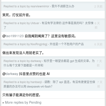
Replied to a topic by rearviewmirror
晋升不调薪怎么办
2 天前
›
笑死，打仗前升官。
Replied to a topic by Ulduar
有没有学法律的 这件事是真的吗？太惊悚
6 天
›
前
了
@
tao1991123
自我阉割阉爽了？这里没有敏感词。
Replied to a topic by NxxRngjnbgj
外挂是一个不愁用户的产品
6 天前
›
做出来发现没人用就老实了。
Replied to a topic by darkway
知乎里一眼望去都是 gpt 生成的文章，为
7 天
›
前
什么每个文章下面都是一片祥和
@
darkway
抖音里点赞的也是 AI
Replied to a topic by hanbaoji
请教：除了 api 直连，有没有更便宜也保
7 天
›
前
质量的办法可以用 deepseek-v4-flash？
只有骗子能满足你的愿望。
More replies by Pending
»