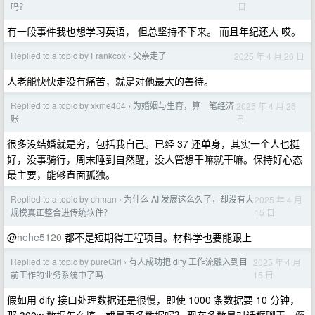
日
吗？
有一段事件我也想学习英语， 但总坚持不下来。 而且年纪还大 哎。
Replied to a topic by Frankcox
父亲走了
2025 年 4 月 26 日
›
人老能快快走没有痛苦，就是对他最大的善待。
Replied to a topic by xkme404
为婚姻与生育，算一笔经济
2025 年 4 月 26
›
日
账
很多没结婚就是穷，包括我自己。已经 37 还单身，其实一个人也挺
好，没事骑行，周末睡到自然醒，没人管想干嘛就干嘛。保持好心态
最主要，能够直面孤独。
Replied to a topic by chman
为什么 AI 发展这么久了，却没有大
2025 年 4 月
›
15 日
规模真正整合进传统软件？
@
hehe5120
都不是短期得工程项目。材料学也要能跟上
Replied to a topic by pureGirl
有人成功把 dify 工作流融入到目
2025 年 4 月
›
15 日
前工作的业务系统中了吗
假如用 dify 接口处理数据还是很慢，即使 1000 条数据要 10 分钟，