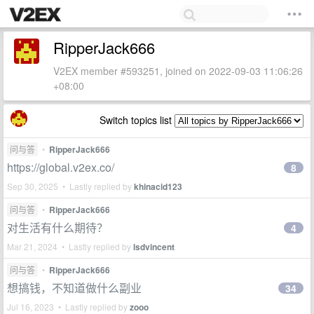
RipperJack666
V2EX member #593251, joined on 2022-09-03 11:06:26
+08:00
Switch topics list
问与答
•
RipperJack666
https://global.v2ex.co/
8
Sep 30, 2025 • Lastly replied by
khinacid123
问与答
•
RipperJack666
对生活有什么期待？
4
Mar 21, 2024 • Lastly replied by
lsdvincent
问与答
•
RipperJack666
想搞钱，不知道做什么副业
34
Jul 16, 2023 • Lastly replied by
zooo