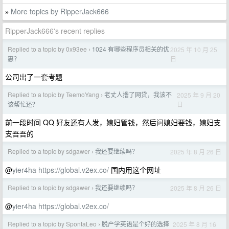
More topics by RipperJack666
»
RipperJack666's recent replies
Replied to a topic by 0x93ee
1024 有哪些程序员相关的优
2025 年 10 月 25
›
日
惠？
公司出了一套考题
Replied to a topic by TeemoYang
老丈人撸了网贷，我该不
2025 年 9 月 20
›
日
该帮忙还？
前一段时间 QQ 好友还有人发，媳妇管钱，然后问媳妇要钱，媳妇支
支吾吾的
Replied to a topic by sdgawer
我还要继续吗？
2025 年 8 月 26 日
›
@
yier4ha
https://global.v2ex.co/
国内用这个网址
Replied to a topic by sdgawer
我还要继续吗？
2025 年 8 月 26 日
›
@
yier4ha
https://global.v2ex.co/
Replied to a topic by SpontaLeo
脱产学英语是个好的选择
2025 年 8 月 16
›