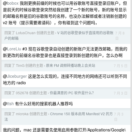
@
bobox
我刚更换前缀的时候也可以用谷歌账号直接登录旧账户，但
是前天的时候谷歌登录突然给我创建了一个新的账号，新的账号显示
的邮箱名称是旧的谷歌账号的名称，也没办法解绑或者注销新创建的
v2 账号（提示需要邀请码），你有碰到这个问题吗，
回复了 LotusChuan 创建的主题
V 站的谷歌登录似乎直接用的谷歌账
7 月 8
›
日
户的邮箱
@
LoreLiu
#3 现在谷歌登录自动创建的新账户无法更改邮箱，而我的
新更改的前缀名谷歌登录也是直接登录到新创建的账户，怎么办啊
回复了 TimG 创建的主题
原来 FM 调频转播站晚上会关站
7 月 5 日
›
@
Jiceburger
这是怎么实现的，连接不同地方的网络还可以听到不同
地方的 radio
回复了 052678 创建的主题
你最满意的 PC 软件是什么？
7 月 3 日
›
@
ttsh
有什么好用的搜索机器人推荐吗
回复了 microka 创建的主题
Chrome 150 版本启用 Manifest V2 的方
7 月 3
›
日
法
我的问题，mac 还是需要先使用启用参数打开/Applications/Google\