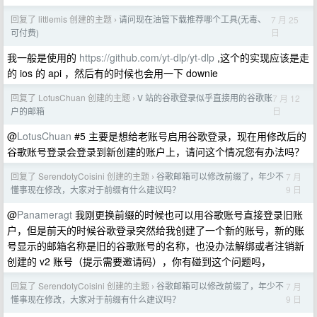
回复了 littlemis 创建的主题
请问现在油管下载推荐哪个工具(无毒、
7 月 25
›
日
可付费)
我一般是使用的
https://github.com/yt-dlp/yt-dlp
,这个的实现应该是走
的 ios 的 api ，然后有的时候也会用一下 downie
回复了 LotusChuan 创建的主题
V 站的谷歌登录似乎直接用的谷歌账
7 月 12
›
日
户的邮箱
@
LotusChuan
#5 主要是想给老账号启用谷歌登录，现在用修改后的
谷歌账号登录会登录到新创建的账户上，请问这个情况您有办法吗？
回复了 SerendotyCoisini 创建的主题
谷歌邮箱可以修改前缀了，年少不
7 月
›
9 日
懂事现在修改，大家对于前缀有什么建议吗？
@
Panameragt
我刚更换前缀的时候也可以用谷歌账号直接登录旧账
户，但是前天的时候谷歌登录突然给我创建了一个新的账号，新的账
号显示的邮箱名称是旧的谷歌账号的名称，也没办法解绑或者注销新
创建的 v2 账号（提示需要邀请码），你有碰到这个问题吗，
回复了 SerendotyCoisini 创建的主题
谷歌邮箱可以修改前缀了，年少不
7 月
›
9 日
懂事现在修改，大家对于前缀有什么建议吗？