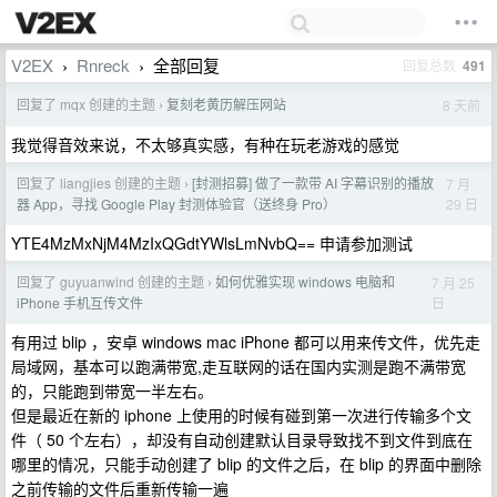
V2EX
Rnreck
全部回复
回复总数
491
›
›
回复了 mqx 创建的主题
复刻老黄历解压网站
8 天前
›
我觉得音效来说，不太够真实感，有种在玩老游戏的感觉
回复了 liangjies 创建的主题
[封测招募] 做了一款带 AI 字幕识别的播放
7 月
›
29 日
器 App，寻找 Google Play 封测体验官（送终身 Pro）
YTE4MzMxNjM4MzIxQGdtYWlsLmNvbQ== 申请参加测试
回复了 guyuanwind 创建的主题
如何优雅实现 windows 电脑和
7 月 25
›
日
iPhone 手机互传文件
有用过 blip ，安卓 windows mac iPhone 都可以用来传文件，优先走
局域网，基本可以跑满带宽,走互联网的话在国内实测是跑不满带宽
的，只能跑到带宽一半左右。
但是最近在新的 iphone 上使用的时候有碰到第一次进行传输多个文
件（ 50 个左右），却没有自动创建默认目录导致找不到文件到底在
哪里的情况，只能手动创建了 blip 的文件之后，在 blip 的界面中删除
之前传输的文件后重新传输一遍