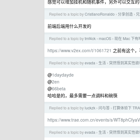
感觉可以增加挂机和随机事件，另外可以交互的
Replied to a topic by
CristianoRonaldo
分享创造
兄
›
›
前端后端用什么开发的
Replied to a topic by
tmf4ck
macOS
现在 Mac 下
›
›
https://www.v2ex.com/t/1061721
之前有这个，不过
Replied to a topic by
evada
生活
突然悟到其实性欲
›
›
@
1daydayde
@
2en
@
66beta
哈哈是的，最多需要一点调料和碗筷
Replied to a topic by
luckzk
问与答
打算体验下 TRAE
›
›
https://www.trae.com.cn/events/s/WT8phCfyaV
Replied to a topic by
evada
生活
突然悟到其实性欲
›
›