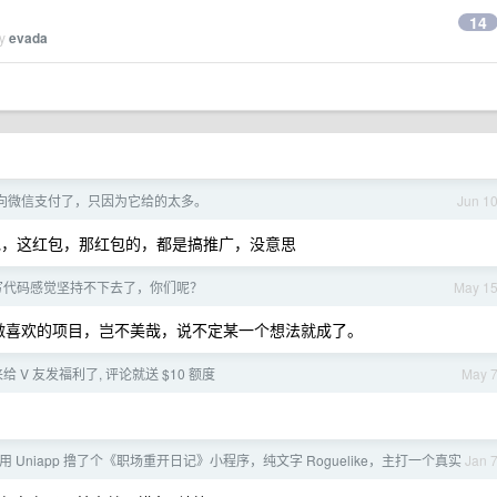
14
by
evada
向微信支付了，只因为它给的太多。
Jun 1
，这红包，那红包的，都是搞推广，没意思
写代码感觉坚持不下去了，你们呢？
May 1
，做喜欢的项目，岂不美哉，说不定某一个想法就成了。
来给 V 友发福利了, 评论就送 $10 额度
May 
 用 Uniapp 撸了个《职场重开日记》小程序，纯文字 Roguelike，主打一个真实
Jan 