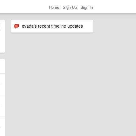
Home
Sign Up
Sign In
evada's recent timeline updates