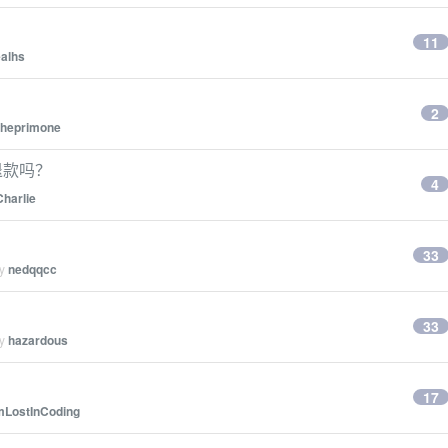
11
ealhs
2
theprimone
没法退款吗？
4
Charlie
33
by
nedqqcc
33
by
hazardous
17
mLostInCoding