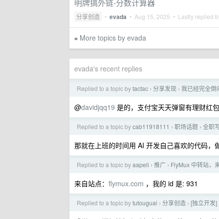
明牌搞外链-分数计算器
分享创造
•
evada
•
Aug 15, 2025
• Lastly replied 
More topics by evada
»
evada's recent replies
Replied to a topic by
tactac
分享发现
我已经完全倒
›
›
@
davidjqq19
是的，支付宝天天弹窗有理财红包
Replied to a topic by
cab11918111
职场话题
全职
›
›
那就在上班的时间用 AI 开发自己喜欢的代码
Replied to a topic by
aapeli
推广
FlyMux 中转站，
›
›
来自站点：
flymux.com
，我的 id 是: 931
Replied to a topic by
tutouguai
分享创造
[独立开发]
›
›