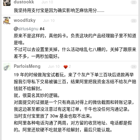
dustookk
Jun 10
22
我坚持用支付宝是因为确实影响芝麻信用分......
woodfizky
Jun 10
23
@
sirius4gnu
#4
原来不是这样的，真他妈卡。负责这块的产品经理脑子里不知道
是啥。
不过可以去设置里关掉，什么活动啥乱七八糟的，关掉了跟原来
差不多，一两秒加载好。
ParfoisMeng
Jun 10
2
24
19 年的时候做淘宝试着玩，来了个灰产下单三百块后退款再举
报我引导私下交易被骗三百，结果阿里把我资金冻结不给灰产赔
钱就不给解封。
就，很莫名其妙的逻辑。
对面提交的证据是一个只有商品对得上的微信截图和转账记录，
我这边甚至都没注意过有这笔订单，千牛也没任何沟通记录。
当时支付宝里放了 30w 基金也取不出来。
和阿里各种电话沟通了两周，对方留的收货地址、电话都是假
的。阿里还软硬不吃就是不给解封，最后只能认栽。