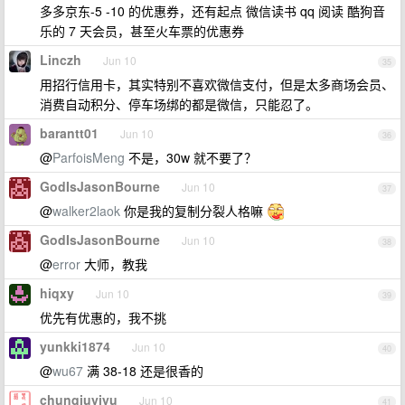
多多京东-5 -10 的优惠券，还有起点 微信读书 qq 阅读 酷狗音
乐的 7 天会员，甚至火车票的优惠券
Linczh
Jun 10
35
用招行信用卡，其实特别不喜欢微信支付，但是太多商场会员、
消费自动积分、停车场绑的都是微信，只能忍了。
barantt01
Jun 10
36
@
ParfoisMeng
不是，30w 就不要了？
GodIsJasonBourne
Jun 10
37
@
walker2laok
你是我的复制分裂人格嘛
GodIsJasonBourne
Jun 10
38
@
error
大师，教我
hiqxy
Jun 10
39
优先有优惠的，我不挑
yunkki1874
Jun 10
40
@
wu67
满 38-18 还是很香的
chunqiuyiyu
Jun 10
41