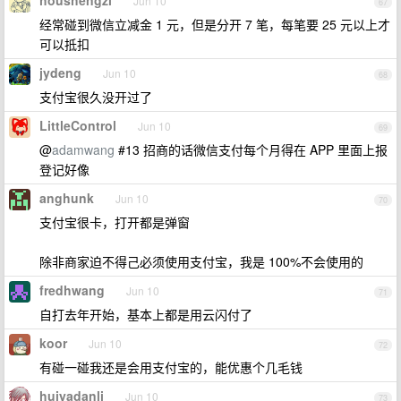
houshengzi
Jun 10
67
经常碰到微信立减金 1 元，但是分开 7 笔，每笔要 25 元以上才
可以抵扣
jydeng
Jun 10
68
支付宝很久没开过了
LittleControl
Jun 10
69
@
adamwang
#13 招商的话微信支付每个月得在 APP 里面上报
登记好像
anghunk
Jun 10
70
支付宝很卡，打开都是弹窗
除非商家迫不得己必须使用支付宝，我是 100%不会使用的
fredhwang
Jun 10
71
自打去年开始，基本上都是用云闪付了
koor
Jun 10
72
有碰一碰我还是会用支付宝的，能优惠个几毛钱
huiyadanli
Jun 10
73