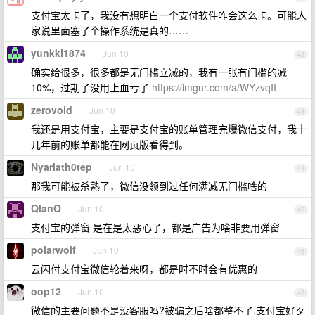
支付宝太卡了，我没有想明白一个支付软件咋会这么卡。可能人
家说里面塞了个操作系统是真的……
yunkki1874
Jun 10
42
确实给很多，很多都是无门槛立减的，我有一张有门槛的减
10%，过期了没用上血亏了
https://imgur.com/a/WYzvqII
zerovoid
Jun 10
43
我还是用支付宝，主要是支付宝的账单管理完爆微信支付，我十
几年前的账单都能在网页版看得到。
Nyarlath0tep
Jun 10
44
那我可能被杀熟了，微信没领到过任何满减无门槛啥的
QlanQ
Jun 10
45
支付宝的弹窗 是在是太恶心了，都是广告为啥非要用弹窗
polarwolf
Jun 10
46
云闪付支付宝微信轮着来呀，都是时不时会有优惠的
oop12
Jun 10
47
微信的主要问题不是没客服吗?被骗之后啥都整不了,支付宝好歹