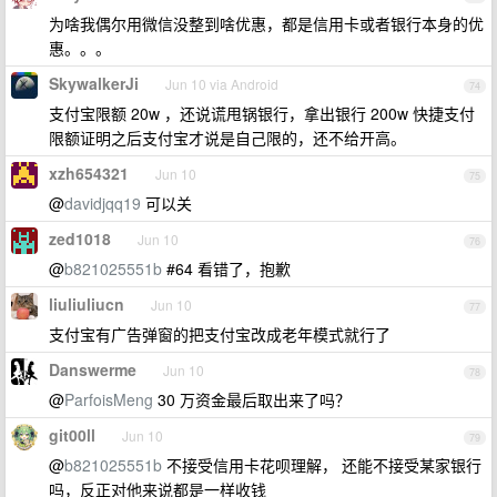
为啥我偶尔用微信没整到啥优惠，都是信用卡或者银行本身的优
惠。。。
SkywalkerJi
Jun 10 via Android
74
支付宝限额 20w ，还说谎甩锅银行，拿出银行 200w 快捷支付
限额证明之后支付宝才说是自己限的，还不给开高。
xzh654321
Jun 10
75
@
davidjqq19
可以关
zed1018
Jun 10
76
@
b821025551b
#64 看错了，抱歉
liuliuliucn
Jun 10
77
支付宝有广告弹窗的把支付宝改成老年模式就行了
Danswerme
Jun 10
78
@
ParfoisMeng
30 万资金最后取出来了吗？
git00ll
Jun 10
79
@
b821025551b
不接受信用卡花呗理解， 还能不接受某家银行
吗，反正对他来说都是一样收钱