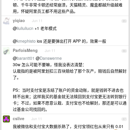
顿、千牛非常卡顿还经常崩溃，天猫精灵、魔盒都越升级越难
用，怀疑阿里员工都不用这些产品。
yiqiao
Jun 11
85
@
liuliuliucn
+1 老年模式
@
kmephisto
ios 还是要弹出打开 APP 的，效果一般
ParfoisMeng
Jun 11
86
@
barantt01
@
Danswerme
30w 怎么可能不要嘛，怪我没表达清楚：
认栽指的是被阿里划扣三百块赔给了那个灰产，赔钱后自然解封
了。
PS：当时支付宝是冻结了账户的资金动账，就是钱转不进去也
转不出来；这样我买的基金就无法赎回到支付宝更无法转到银行
卡；不过，如果不愿意认栽、支付宝也不给解封，那还是可以通
过基金公司找回的。
cslive
Jun 11
87
我被微信和支付宝大数据杀熟了，支付宝领红包从来只有 0.01