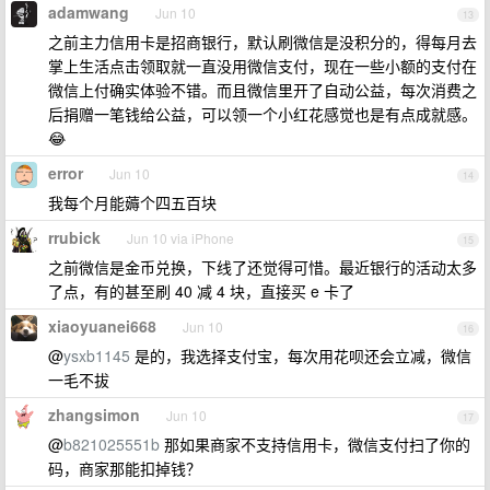
adamwang
Jun 10
13
之前主力信用卡是招商银行，默认刷微信是没积分的，得每月去
掌上生活点击领取就一直没用微信支付，现在一些小额的支付在
微信上付确实体验不错。而且微信里开了自动公益，每次消费之
后捐赠一笔钱给公益，可以领一个小红花感觉也是有点成就感。
😂
error
Jun 10
14
我每个月能薅个四五百块
rrubick
Jun 10 via iPhone
15
之前微信是金币兑换，下线了还觉得可惜。最近银行的活动太多
了点，有的甚至刷 40 减 4 块，直接买 e 卡了
xiaoyuanei668
Jun 10
16
@
ysxb1145
是的，我选择支付宝，每次用花呗还会立减，微信
一毛不拔
zhangsimon
Jun 10
17
@
b821025551b
那如果商家不支持信用卡，微信支付扫了你的
码，商家那能扣掉钱？