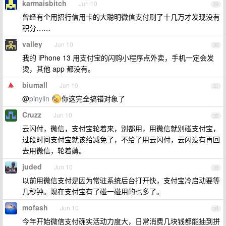
karmaisbitch
Jun 10
29
曾经有个用招行信用卡的大聪明微信支付刷了十几万才发现没有
积分……
valley
Jun 10
30
我的 iPhone 13 用支付宝的闪购小程序点外卖，手机一定会发
烫，其他 app 都没有。
biumall
Jun 10
31
@
pinylin
你这完全搞错对象了
Cruzz
Jun 10
32
云闪付，微信，支付宝轮着来，别都用，用微信就别碰支付宝，
过段时间支付宝就该给减免了，不给了用云闪付，云闪没有再回
去用微信，轮着薅。
juded
Jun 10
33
以前用微信支付是因为常驻系统后台打开快，支付宝冷启动要等
几秒钟。现在支付宝有了碰一碰用的也多了。
mofash
Jun 10
34
今年开始微信支付确实活动力度大，日常消费几块钱都能抽到拼