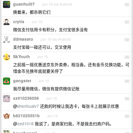
guanhui07
Jun 10 via Android
60
换着来，都杀熟它们
crytis
Jun 10
61
微信支付信用卡有积分，支付宝很多没有
ddmasato
Jun 10 via Android
62
支付宝碰一碰还可以，交叉使用
SkYouth
Jun 10
63
之前摇一摇优惠送京东外卖券，相当香。还有金币兑换功能，可
惜金币兑换年底就要关停了
gangster
Jun 10
64
我尽量用微信，微信有提供微信记账
xz410236056
Jun 10
65
@
shenhualv7
还款的时候让我选卡，每张卡上就展示优惠
b821025551b
Jun 10
66
@
zed1018
我说了，是商家扫我，不是我去扫商户码。