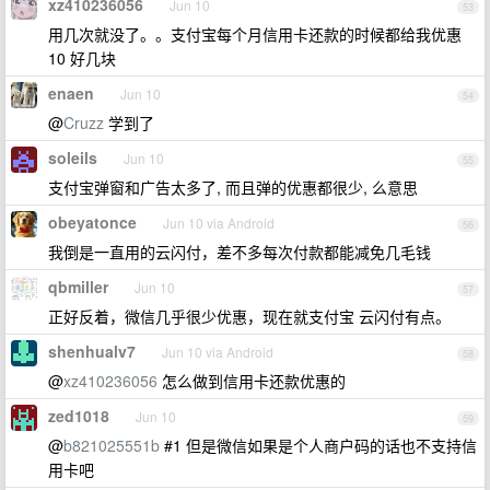
xz410236056
Jun 10
53
用几次就没了。。支付宝每个月信用卡还款的时候都给我优惠
10 好几块
enaen
Jun 10
54
@
Cruzz
学到了
soleils
Jun 10
55
支付宝弹窗和广告太多了, 而且弹的优惠都很少, 么意思
obeyatonce
Jun 10 via Android
56
我倒是一直用的云闪付，差不多每次付款都能减免几毛钱
qbmiller
Jun 10
57
正好反着，微信几乎很少优惠，现在就支付宝 云闪付有点。
shenhualv7
Jun 10 via Android
58
@
xz410236056
怎么做到信用卡还款优惠的
zed1018
Jun 10
59
@
b821025551b
#1 但是微信如果是个人商户码的话也不支持信
用卡吧