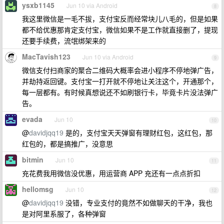
ysxb1145
Jun 10 via Android
8
我这里微信是一毛不拔，支付宝反而经常块儿八毛的，但是如果
都不给优惠那肯定支付宝，微信如果不是工作就直接删了，提现
还要手续费，流氓绑架来的
MacTavish123
Jun 10 via Android
9
微信支付扫商家的聚合二维码大概率会进小程序不停地弹广告，
并劫持返回键。支付宝一打开就不停地让关注这个，开通那个，
每一层都有。有时候真想说还不如刷银行卡，毕竟卡片没法弹广
告。
evada
Jun 10
10
@
davidjqq19
是的，支付宝天天弹窗有理财红包，这红包，那
红包的，都是搞推广，没意思
bitmin
Jun 10
11
充花费我用微信没优惠，用运营商 APP 充还有一点点折扣
hellomsg
Jun 10
12
@
davidjqq19
没错，专业支付的竟然不如做聊天的干净，我也
是对阿里系服了，各种弹窗