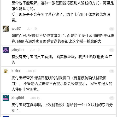
至今也不能理解，这种一张截图就污蔑别人骗钱的方式，阿里是
怎么能认可的。
反正现在是不会在阿里系存钱了，绑个卡仅用于偶尔领优惠消
费。
wu67
Jun 10
25
暂时而已, 很快就不给你立减金了, 而是给个没什么用的外卖优惠
券, 随便点进外卖界面弹窗送的券都比这个摇一摇给的大
pinylin
Jun 10
26
有没有支付宝的员工看到， 确实很垃圾，我扫个哈啰也要 看广
告
kidtx
Jun 10
27
支付宝经常弹出骗开花呗的付款窗口（有意模仿确认付款窗
口）。 不管是否点击过不再提示都会经常提示， 家里年纪大的
人使用非常困扰。
zhq566
Jun 10
28
支付宝现在真毒啊，上次付款没注意给我一个 10 块钱的东西分
期了。