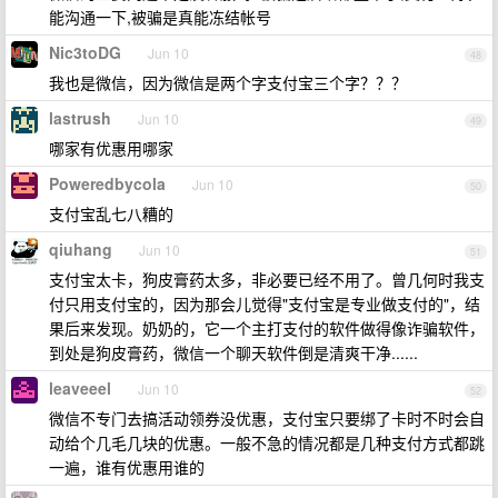
能沟通一下,被骗是真能冻结帐号
Nic3toDG
Jun 10
48
我也是微信，因为微信是两个字支付宝三个字？？？
lastrush
Jun 10
49
哪家有优惠用哪家
Poweredbycola
Jun 10
50
支付宝乱七八糟的
qiuhang
Jun 10
51
支付宝太卡，狗皮膏药太多，非必要已经不用了。曾几何时我支
付只用支付宝的，因为那会儿觉得"支付宝是专业做支付的"，结
果后来发现。奶奶的，它一个主打支付的软件做得像诈骗软件，
到处是狗皮膏药，微信一个聊天软件倒是清爽干净......
leaveeel
Jun 10
52
微信不专门去搞活动领券没优惠，支付宝只要绑了卡时不时会自
动给个几毛几块的优惠。一般不急的情况都是几种支付方式都跳
一遍，谁有优惠用谁的