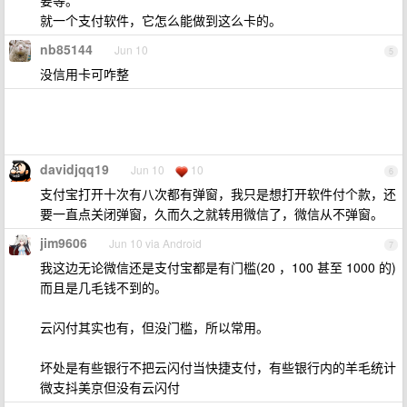
要等。
就一个支付软件，它怎么能做到这么卡的。
nb85144
Jun 10
5
没信用卡可咋整
davidjqq19
Jun 10
10
6
支付宝打开十次有八次都有弹窗，我只是想打开软件付个款，还
要一直点关闭弹窗，久而久之就转用微信了，微信从不弹窗。
jim9606
Jun 10 via Android
7
我这边无论微信还是支付宝都是有门槛(20 ，100 甚至 1000 的)
而且是几毛钱不到的。
云闪付其实也有，但没门槛，所以常用。
坏处是有些银行不把云闪付当快捷支付，有些银行内的羊毛统计
微支抖美京但没有云闪付