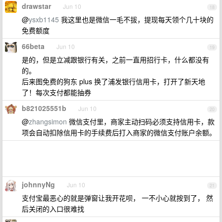
drawstar
Jun 10
18
@
ysxb1145
我这里也是微信一毛不拔，提现每天领个几十块的
免费额度
66beta
Jun 10
19
是的，但是立减跟银行有关，之前一直用招行卡，什么都没有
的。
后来图免费的狗东 plus 换了浦发银行信用卡，打开了新天地
了！每次支付都能抽券
b821025551b
Jun 10
20
@
zhangsimon
微信支付里，商家主动扫码必须支持信用卡，款
项会自动扣除信用卡的手续费后打入商家的微信支付账户余额。
johnnyNg
Jun 10
21
支付宝最恶心的就是弹窗让我开花呗， 一不小心就按到了， 然
后关闭的入口很难找