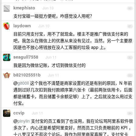
kmephisto
Jun 10
80
支付宝碰一碰挺方便呢，咋感觉没人用呢？
laydown
Jun 10
81
目前只用支付宝，用不了就现金。楼主不是推广微信支付来的
吧，我怎么在微信上的优惠从来没有见过，当然，另一个主要原
因是也不放心将钱放在没人工客服的垃圾 app 上。
seagull7558
Jun 11
82
我是因为微信记账，才切到微信支付的
b821025551b
Jun 11
83
@
git00ll
这个我也不清楚是商家设置的还是有别的原因，N 年前
遇到过好几次扣到我付款顺序第六张卡（最前两张信用卡，后面
都是储蓄卡，而且储蓄卡余额足够）上了，之后就没怎么用过支
付宝。
ccvip
Jun 11
84
@
pinylin
支付宝的员工看到了也没用，我在论坛骂阿里系软件很
多次了，内心还是希望阿里变好，然而员工只负责眼前的 KPI ，
十八罗汉又不逛这个论坛。我作为阿里商家真服了，支付宝卡