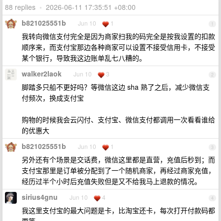
88 replies
•
2026-06-11 17:35:51 +08:00
b821025551b
Jun 10
1
1
我转向微信支付完全是因为商家扫我的码完全是按我设置的扣款
顺序来，而支付宝那边各种商家可以设置不接受信用卡，不接受
某个银行，导致我这边账单乱七八糟的。
walker2laok
Jun 10
3
2
脚踏多只船不更好吗？等微信这边 sha 熟了之后，减少微信支
付频次，换成支付宝
购物的时候我会云闪付、支付宝、微信支付都调用一次看看谁给
的优惠大
b821025551b
Jun 10
1
3
另外还有个场景是交话费，微信这里都是直营，充值后秒到；而
支付宝那里是订单被分配到了一个随机商家，再经过商家充值，
经历过半个小时后充值失败但是又不给我马上退款的情况。
sirius4gnu
Jun 10
4
4
我这里支付宝的最大问题是卡，比淘宝还卡，每次打开付款码都