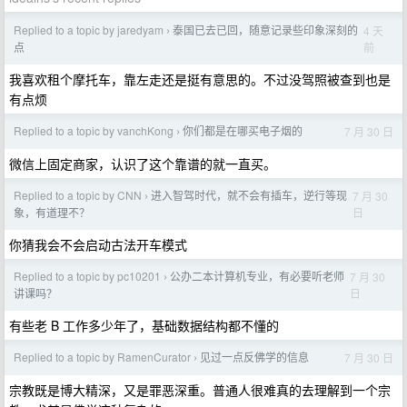
Replied to a topic by jaredyam
泰国已去已回，随意记录些印象深刻的
4 天
›
前
点
我喜欢租个摩托车，靠左走还是挺有意思的。不过没驾照被查到也是
有点烦
Replied to a topic by vanchKong
你们都是在哪买电子烟的
7 月 30 日
›
微信上固定商家，认识了这个靠谱的就一直买。
Replied to a topic by CNN
进入智驾时代，就不会有插车，逆行等现
7 月 30
›
日
象，有道理不？
你猜我会不会启动古法开车模式
Replied to a topic by pc10201
公办二本计算机专业，有必要听老师
7 月 30
›
日
讲课吗？
有些老 B 工作多少年了，基础数据结构都不懂的
Replied to a topic by RamenCurator
见过一点反佛学的信息
7 月 30 日
›
宗教既是博大精深，又是罪恶深重。普通人很难真的去理解到一个宗