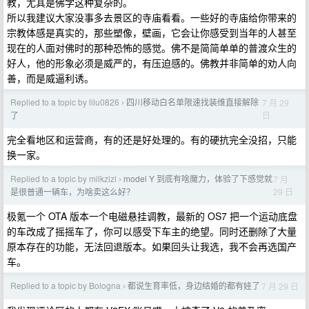
教，尤其是佛学这种复杂的。
所以我建议大家没事多去景区的寺庙看看。一些好的寺庙给你带来的
宗教体感是真实的，那些塑像，壁画，它会让你感受到当年的人甚至
现在的人面对佛时的那种恐怖的感觉。佛不是简简单单的普渡众生的
好人，他的形象必须是威严的，有压迫感的。佛教并非简单的劝人向
善，而是威逼利诱。
Replied to a topic by lilu0826
四川移动白名单限速找装维直接解除
7 月 29
›
日
了
完全看地区和运营商，有的还是好处理的。有的硬抗完全没招，只能
换一家。
Replied to a topic by milkzizi
model Y 到底有啥魔力，体验了下感觉就
7 月
›
29 日
是很普通一辆车，为啥卖这么好？
极氪一个 OTA 版本一个电磁悬挂调教，最新的 OS7 把一个运动底盘
的车改成了摇摇车了，你可以感受下车主的绝望。同时还删除了大量
原本存在的功能，无法回退版本。如果回头让我选，我不会再选国产
车。
Replied to a topic by Bologna
都说生育率低，身边结婚的都有娃了
7 月 29 日
›