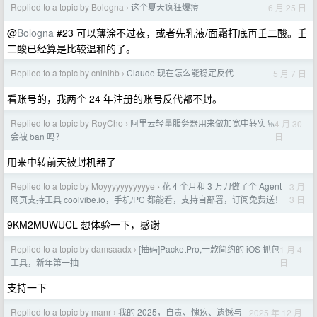
Replied to a topic by Bologna
这个夏天疯狂爆痘
6 月 25 日
›
@
Bologna
#23 可以薄涂不过夜，或者先乳液/面霜打底再壬二酸。壬
二酸已经算是比较温和的了。
Replied to a topic by cnlnlhb
Claude 现在怎么能稳定反代
5 月 7 日
›
看账号的，我两个 24 年注册的账号反代都不封。
Replied to a topic by RoyCho
阿里云轻量服务器用来做加宽中转实际
4 月 30
›
日
会被 ban 吗？
用来中转前天被封机器了
Replied to a topic by Moyyyyyyyyyyye
花 4 个月和 3 万刀做了个 Agent
3 月
›
3 日
网页支持工具 coolvibe.io，手机/PC 都能看，支持自部署，订阅免费送！
9KM2MUWUCL 想体验一下，感谢
Replied to a topic by damsaadx
[抽码]PacketPro,一款简约的 iOS 抓包
1 月 4
›
日
工具，新年第一抽
支持一下
Replied to a topic by manr
我的 2025，自责、愧疚、遗憾与
2025 年 12 月
›