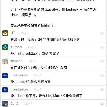
弄个正价或者羊毛的的 aws 账号，用 bedrock 里面的官方
claude 模型接口。
要么就是中转站看老板良心了。
UT
May 7
21
看账号的，我两个 24 年注册的账号反代都不封。
sumect
May 7
22
@
cnlnlhb
sub2api ，CPA 都试了
zhiluop
May 7
23
直连被封可以退款，反代被封啥也没有
FreeLester
May 7
24
@
sumect
#9 什么反代方案
FreeLester
May 7
25
@
zhiluop
也不是，反代封的 Max 5X 也全款退了
0bit0
May 7
26