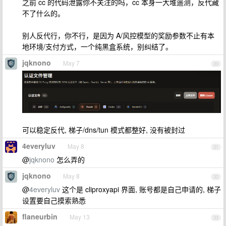
之前 cc 的代码泄露你不关注的吗，cc 本身一大堆遥测，反代藏
不了什么的。
别人反代行，你不行，是因为 A/风控模型的奖励参数不止有本
地环境/支付方式，一个纯黑盒系统，别纠结了。
jqknono
May 7
30
可以稳定反代, 梯子/dns/tun 模式都整好, 没有被封过
4everyluv
May 8
31
@
jqknono
怎么弄的
jqknono
May 8
32
@
4everyluv
这个是 cliproxyapi 界面, 账号都是自己申请的, 梯子
设置要自己摸索熟悉
flaneurbin
May 13
33