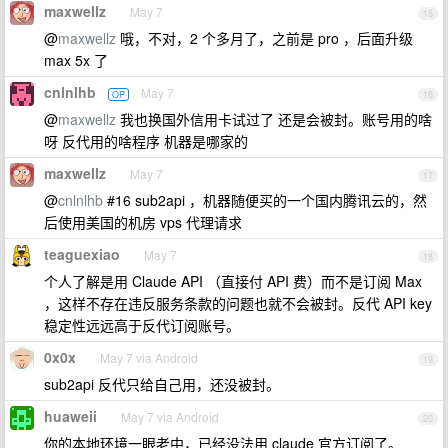
maxwellz
May 7
15
@
maxwellz
哦，不对，2 个多月了，之前是 pro ，后面升级
max 5x 了
cnlnlhb
May 7
OP
16
@
maxwellz
我也换国外信用卡试过了 还是会被封。账号用的啥
呀 反代用的啥程序 机器是哪家的
maxwellz
May 7
17
@
cnlnlhb
#16 sub2api ，机器随便买的一个国内腾讯云的，然
后使用美国的机房 vps 代理请求
teaguexiao
May 7
18
个人了解是用 Claude API （直接付 API 费）而不是订阅 Max
，这样不存在违反服务条款的问题也就不会被封。反代 API key
稳定性远远高于反代订阅账号。
0x0x
May 7 via Android
19
sub2api 反代只给自己用，还没被封。
huaweii
May 7 via Android
20
你的本地环境一眼老中，已经没法用 claude 官方订阅了。