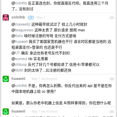
@
cnlnlhb
反正直连也封，你就直接反代呗。我直连用三个月
了，没有封过
cnlnlhb
May 7
OP
27
@
maxwellz
这种最早就试过了 挂上几小时就封
@
teaguexiao
这种太贵了 原价请求 想用 max
@
0x0x
啥时候注册的号呀 支付方式是啥
@
huaweii
我买了美国家宽机器也不行 语言时区都是当地的 远
程桌面支付+登录的 也还是不行
@
UT
确实 身边也有老号反代不封的
@
sumect
nb 实名羡慕
@
zhiluop
反代了好几个号都给退了 信用卡/苹果都可以
@
0bit0
封的太快了...比注册的都还快
huaweii
May 7 via Android
28
@
cnlnlhb
不是，你再怎么折腾，你反代出来的 api 是不是在你
中国本地机器上给 cc 使用？
如果是，那么你老中机器上信息 A/照样拿得到，你在想什么呢
huaweii
May 7 via Android
29