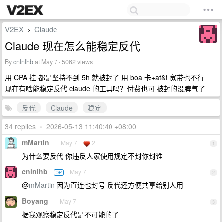
V2EX
Claude
›
Claude 现在怎么能稳定反代
By
cnlnlhb
at May 7 · 5062 views
用 CPA 挂 都是坚持不到 5h 就被封了 用 boa 卡+at&t 宽带也不行
现在有啥能稳定反代 claude 的工具吗？付费也可 被封的没脾气了
反代
Claude
稳定
34 replies
•
2026-05-13 11:40:40 +08:00
mMartin
May 7
2
1
为什么要反代 你违反人家使用规定不封你封谁
cnlnlhb
May 7
OP
2
@
mMartin
因为直连也封号 反代还方便共享给别人用
Boyang
May 7
3
据我观察稳定反代是不可能的了