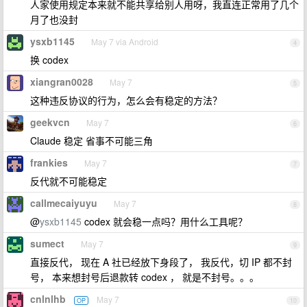
人家使用规定本来就不能共享给别人用呀，我直连正常用了几个
月了也没封
ysxb1145
May 7 via Android
4
换 codex
xiangran0028
May 7
5
这种违反协议的行为，怎么会有稳定的方法？
geekvcn
May 7
6
Claude 稳定 省事不可能三角
frankies
May 7
7
反代就不可能稳定
callmecaiyuyu
May 7
8
@
ysxb1145
codex 就会稳一点吗？用什么工具呢？
sumect
May 7
9
直接反代， 现在 A 社已经放下身段了， 我反代，切 IP 都不封
号， 本来想封号后退款转 codex ， 就是不封号。。。
cnlnlhb
May 7
OP
10