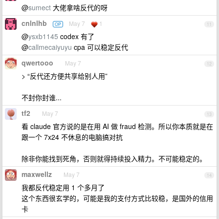
@
sumect
大佬拿啥反代的呀
cnlnlhb
May 7
1
OP
11
@
ysxb1145
codex 有了
@
callmecaiyuyu
cpa 可以稳定反代
qwertooo
May 7
12
> “反代还方便共享给别人用”
不封你封谁...
tf2
May 7
13
看 claude 官方说的是在用 AI 做 fraud 检测。所以你本质就是在
跟一个 7x24 不休息的电脑搞对抗
除非你能找到死角，否则就得持续投入精力。不可能稳定的。
maxwellz
May 7
14
我都反代稳定用 1 个多月了
这个东西很玄学的，可能是我的支付方式比较稳，是国外的信用
卡