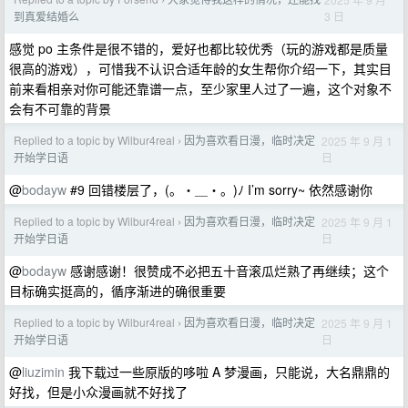
›
3 日
到真爱结婚么
感觉 po 主条件是很不错的，爱好也都比较优秀（玩的游戏都是质量
很高的游戏），可惜我不认识合适年龄的女生帮你介绍一下，其实目
前来看相亲对你可能还靠谱一点，至少家里人过了一遍，这个对象不
会有不可靠的背景
Replied to a topic by Wilbur4real
因为喜欢看日漫，临时决定
2025 年 9 月 1
›
日
开始学日语
@
bodayw
#9 回错楼层了，(。・＿・。)ﾉ I’m sorry~ 依然感谢你
Replied to a topic by Wilbur4real
因为喜欢看日漫，临时决定
2025 年 9 月 1
›
日
开始学日语
@
bodayw
感谢感谢！很赞成不必把五十音滚瓜烂熟了再继续；这个
目标确实挺高的，循序渐进的确很重要
Replied to a topic by Wilbur4real
因为喜欢看日漫，临时决定
2025 年 9 月 1
›
日
开始学日语
@
liuzimin
我下载过一些原版的哆啦 A 梦漫画，只能说，大名鼎鼎的
好找，但是小众漫画就不好找了