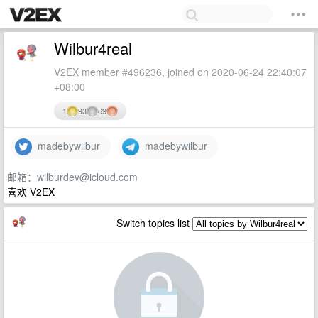
Wilbur4real
V2EX member #496236, joined on 2020-06-24 22:40:07
+08:00
1
93
69
madebywilbur
madebywilbur
邮箱：
wilburdev@icloud.com
喜欢 V2EX
Switch topics list