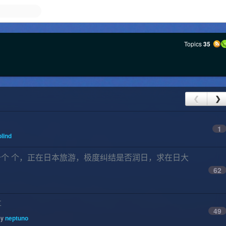
Topics
35
❮
❯
1
lind
总包 几十个 个，正在日本旅游，极度纠结是否润日，求在日大
62
享
49
by
neptuno