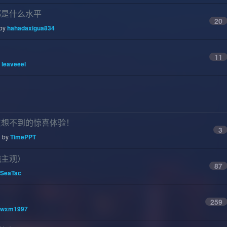
都是什么水平
20
 by
hahadaxigua834
11
y
leaveeel
意想不到的惊喜体验！
3
d by
TimePPT
纯主观）
87
SeaTac
259
wxm1997