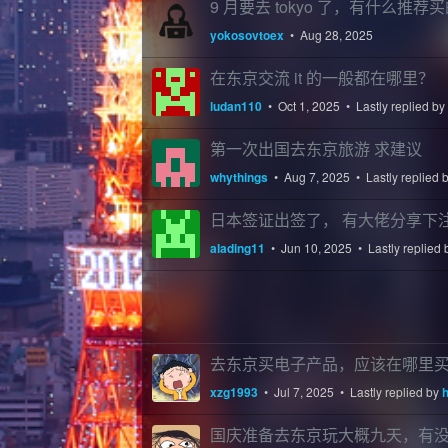
9 月要去 tokyo 了，有什么推荐
yokosovtoex
•
Aug 28, 2025
在东京交流 it 的一般都在哪里？
ludan110
•
Oct 1, 2025
• Lastly replied by
第一次出国去东京旅游 求建议
whythings
•
Aug 7, 2025
• Lastly replied 
日本签证出签了， 有大佬分享下
alading11
•
Jun 10, 2025
• Lastly replied
去东京买电子产品，应该在哪里
xzg1993
•
Jul 7, 2025
• Lastly replied by
h
国庆准备去东京玩大概九天，有