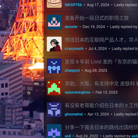
WASP76b
•
Aug 17, 2024
• Lastly replied
准备开始一段日式的职场之旅
davelm
•
Dec 19, 2024
• Lastly replied b
想找日本的互联网产品人才，华
crazymath
•
Jul 4, 2024
• Lastly replied 
发现 9 年前 Livid 发的「东
z0wjqnxi
•
Aug 29, 2023
求助，大阪，有支持中文 皮肤科 
naturekingfree
•
Feb 13, 2023
有没有老哥能介绍在日本的 it 工
ghostwind
•
Apr 13, 2024
• Lastly replied
分享一下我去日本的路线出国经
aeli
•
Aug 24, 2022
• Lastly replied by
aeli