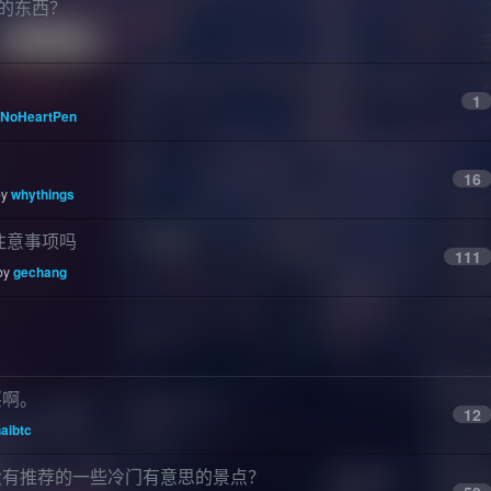
买的东西？
1
NoHeartPen
16
by
whythings
注意事项吗
111
 by
gechang
买啊。
12
aibtc
没有推荐的一些冷门有意思的景点？