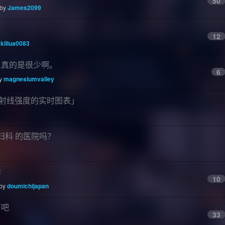
50
 by
James2099
12
y
killua0083
人真的是很少啊。
6
by
magnesiumvalley
京的辐射线强度的实时图表」
妇科 的医院吗？
作
10
 by
doumichijapan
历吧
33