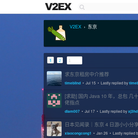
V2EX
东京
›
1
2
求东京租房中介推荐
timeblind
•
Jul 15
• Lastly replied by
timeb
[求助] 国内 Java 10 年，
佬指点
dlam007
•
Jul 17
• Lastly replied by
xj3hd
日本见闻录｜东京 4 日游小小分
xiaocongcong1
•
Jan 26
• Lastly replied 