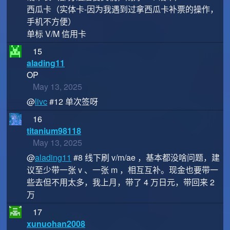
西瓜卡（实体卡-因为我遇到过拿西瓜卡补票的操作，
手机不方便）
单标 V/M 信用卡
15
alading11
OP
May 13, 2025
@
livc
#12 单次签呀
16
titanium98118
May 13, 2025
@
alading11
#8 线下刷 v/m/ae ，基本都没啥问题，建
议至少带一张 v 、一张 m ，相互互补。现金也要带一
些去但不用太多，我上月，带了 4 万日元，带回来 2
万
17
xunuohan2008