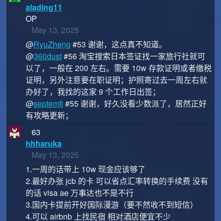
alading11
OP
May 13, 2025
@
RyuZheng
#53 谢谢，这点真不知道。
@
360dust
#56 淘宝搜索日本签证找一家旅行社就可
以了，一般在 200 左右。需要 10w 存款证明或者缴税
证明，另外注意要在职证明；护照寄过去一周左右就
办好了，我找的这家 9 个工作日出签；
@
septemfj
#55 谢谢，好久没看少数派了，居然正好
有攻略更新；
63
hhharuka
May 13, 2025
1.一周的话带上 10w 现金应该够了
2.最好办张 jcb 的卡 可以省点汇率转换的手续费 没有
的话 visa ae 万事达也不是不行
3.国内卡提前开好国际漫游（要不然收不到短信）
4.可以 airbnb 上找民宿 相对酒店便宜不少