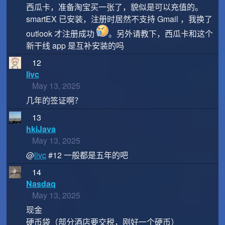
西瓜卡，准备淘宝买一张了，貌似是可以充值的。
smartEX 已安装，注册时居然不支持 Gmail ，我换了
outlook 才注册成功
。另外请教下，西瓜卡和这个
新干线 app 是互补安装的吗
12
livc
May 13, 2025
几年的签证啊？
13
hkiJava
May 13, 2025
@
livc
#12 一般都是五年的吧
14
Nasdaq
May 13, 2025
现金
硬币袋（部分酒店要交税，刚好一个硬币）