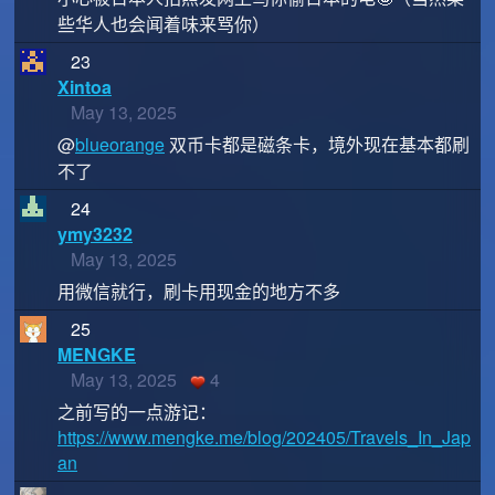
些华人也会闻着味来骂你）
23
Xintoa
May 13, 2025
@
blueorange
双币卡都是磁条卡，境外现在基本都刷
不了
24
ymy3232
May 13, 2025
用微信就行，刷卡用现金的地方不多
25
MENGKE
May 13, 2025
4
之前写的一点游记：
https://www.mengke.me/blog/202405/Travels_In_Jap
an