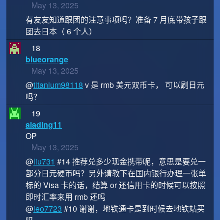
May 13, 2025
有友友知道跟团的注意事项吗？准备 7 月底带孩子跟
团去日本（ 6 个人）
18
blueorange
May 13, 2025
@
titanium98118
v 是 rmb 美元双币卡， 可以刷日元
吗？
19
alading11
OP
May 13, 2025
@
liu731
#14 推荐兑多少现金携带呢，意思是要兑一
部分日元硬币吗？另外请教下在国内银行办理一张单
标的 Visa 卡的话，结算 or 还信用卡的时候可以按照
即时汇率来用 rmb 还吗
@
leo7723
#10 谢谢，地铁通卡是到时候去地铁站买