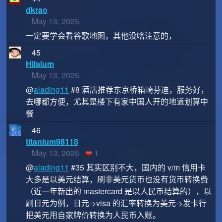
dkrao
May 13, 2025
一定要学会看谷歌地图，其他没啥注意的，
45
Hilalum
May 13, 2025
@
alading11
#8 酒店推荐东京桥箱崎芬迪，服务好，
去哪都方便，尤其是楼下有家中国人开的地道划算中
餐
46
titanium98118
May 13, 2025
1
@
alading11
#35 其实区别不大，国内的 v/m 信用卡
大多是以美元结算，刷非美元货币也没有货币转换费
（近一年新出的 mastercard 是以人民币结算的），以
刷日元为例，日元->visa 的汇率转换为美元->发卡行
把美元用自家牌价转换为人民币入账。