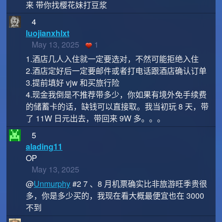
来 带你找樱花妹打豆浆
4
luojianxhlxt
May 13, 2025
1
1.酒店几人入住就一定要选对，不然可能拒绝入住
2.酒店定好后一定要邮件或者打电话跟酒店确认订单
3.提前填好 vjw 和买旅行险
4.现金我倒是不推荐带多少，你如果有境外免手续费
的储蓄卡的话，缺钱可以直接取。我当初玩 8 天，带
了 11W 日元出去，带回来 9W 多。。。
5
alading11
OP
May 13, 2025
@
Unmurphy
#2 7 、8 月机票确实比非旅游旺季贵很
多，你是多少买的，我现在看大概最便宜也在 3000
不到