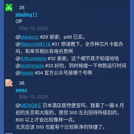
35
alading11
OP
May 13, 2025
@
blackccc
#29 谢谢，pdd 已买。
@
titanium98118
#31 想请教下，全币种芯片卡能办
吗，和单币相比有啥劣势啊
@
Arthuredens
#32 谢谢，这个细节真不知道哈哈
@
godmiracle
#33 好的，到时候搜一下地铁运行时间
@
freeair
#34 官方公众号是哪个号啊
36
awsx
May 13, 2025
@
MENGKE
日本酒店居然便宜吗，我看了一圈 6 月
初的东京和大阪的，感觉 500 左右招待所级别的，
800 以上才会比较像样一点。
北京应该 500 也能有个比较新净的快捷了。