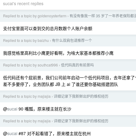
sucai's recent replies
Replied to a topic by goldenoysterfarm
有没有像我一样 35 岁了一年养老保险都
›
支付宝里面可以查到交的总月数跟个人账户余额
Replied to a topic by baizhu
有什么双肩包请推荐一个
›
我感觉格里高利比小鹰更好看啊，为啥大家基本都推荐小鹰
Replied to a topic by southcat996
低代码真的有前景吗
›
低代码还有个屁前景，我们公司前年启动一个低代码项目，去年还拿了
差不多要停了，业务团队都 JB 上 ai 了谁还要你基础搭建团队
Replied to a topic by majiajia
详细记录下我新鲜出炉的维权经历
›
@
sucai
90 嘴瓢，原来楼主就在长沙
Replied to a topic by majiajia
详细记录下我新鲜出炉的维权经历
›
@
sucai
#87 对不起看错了，原来楼主就在杭州