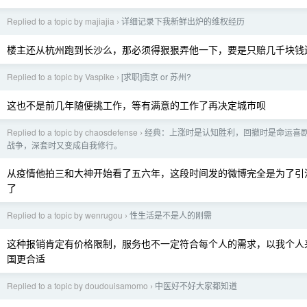
Replied to a topic by majiajia
详细记录下我新鲜出炉的维权经历
›
楼主还从杭州跑到长沙么，那必须得狠狠弄他一下，要是只赔几千块钱
Replied to a topic by Vaspike
[求职]南京 or 苏州?
›
这也不是前几年随便挑工作，等有满意的工作了再决定城市呗
Replied to a topic by chaosdefense
经典：上涨时是认知胜利，回撤时是命运喜
›
战争，深套时又变成自我修行。
从疫情他拍三和大神开始看了五六年，这段时间发的微博完全是为了引
了
Replied to a topic by wenrugou
性生活是不是人的刚需
›
这种报销肯定有价格限制，服务也不一定符合每个人的需求，以我个人
国更合适
Replied to a topic by doudouisamomo
中医好不好大家都知道
›