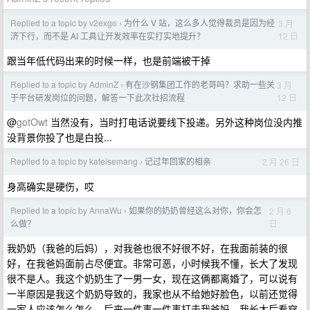
Replied to a topic by v2exgo
为什么 V 站，这么多人觉得裁员是因为经
3 月
›
12 日
济下行，而不是 AI 工具让开发效率在实打实地提升？
跟当年低代码出来的时候一样，也是前端被干掉
Replied to a topic by AdminZ
有在沙钢集团工作的老哥吗？求助一些关
3 月
›
12 日
于平台研发岗位的问题，解答一下此次社招流程
@
gotOwt
当然没有，当时打电话说要线下投递。另外这种岗位没内推
没背景你投了也是白投...
Replied to a topic by kafeisemang
记过年回家的相亲
2 月 26 日
›
身高确实是硬伤，哎
Replied to a topic by AnnaWu
如果你的奶奶曾经这么对你，你会怎
2 月 6
›
日
么做？
我奶奶（我爸的后妈），对我爸也很不好很不好，在我面前装的很
好，在我爸妈面前占尽便宜。非常可恶，小时候我不懂，长大了发现
很不是人。我这个奶奶生了一男一女，现在这俩都离婚了，可以说有
一半原因是我这个奶奶导致的，我家也从不给她好脸色，以前还觉得
一家人应该怎么怎么，后来一件事一件事打击我爸妈，我长大后看穿