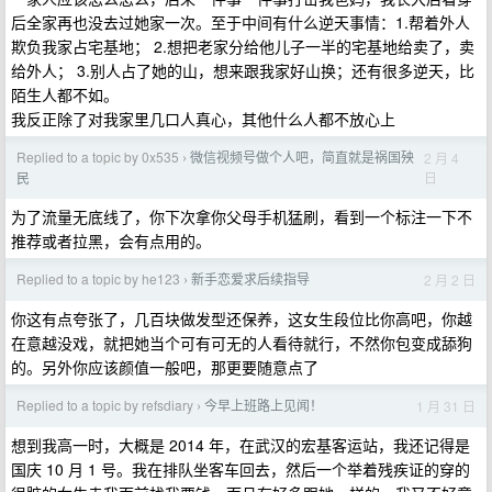
后全家再也没去过她家一次。至于中间有什么逆天事情：1.帮着外人
欺负我家占宅基地； 2.想把老家分给他儿子一半的宅基地给卖了，卖
给外人； 3.别人占了她的山，想来跟我家好山换；还有很多逆天，比
陌生人都不如。
我反正除了对我家里几口人真心，其他什么人都不放心上
Replied to a topic by 0x535
微信视频号做个人吧，简直就是祸国殃
2 月 4
›
日
民
为了流量无底线了，你下次拿你父母手机猛刷，看到一个标注一下不
推荐或者拉黑，会有点用的。
Replied to a topic by he123
新手恋爱求后续指导
2 月 2 日
›
你这有点夸张了，几百块做发型还保养，这女生段位比你高吧，你越
在意越没戏，就把她当个可有可无的人看待就行，不然你包变成舔狗
的。另外你应该颜值一般吧，那更要随意点了
Replied to a topic by refsdiary
今早上班路上见闻！
1 月 31 日
›
想到我高一时，大概是 2014 年，在武汉的宏基客运站，我还记得是
国庆 10 月 1 号。我在排队坐客车回去，然后一个举着残疾证的穿的