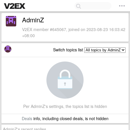
AdminZ
V2EX member #645067, joined on 2023-08-23 16:03:42
+08:00
Switch topics list
Per AdminZ's settings, the topics list is hidden
Deals
info, including closed deals, is not hidden
AdminZ's recent replies