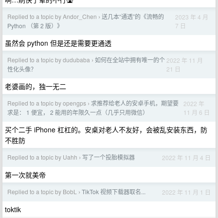
Replied to a topic by Andor_Chen
送几本“通透”的《流畅的
2023 年 4 月
›
7 日
Python （第 2 版）》
虽然会 python 但是还是需要更通透
Replied to a topic by dudubaba
如何在全站中拥有唯一的个
2022 年 11 月
›
21 日
性化头像？
老婆画的，独一无二
Replied to a topic by opengps
求推荐给老人的安卓手机，期望要
2022 年
›
11 月 6 日
求是： 1 便宜， 2 能用的年限久一点（几乎只用微信）
买个二手 iPhone 杠杠的。安桌对老人不友好，会被乱安装东西，防
不胜防
Replied to a topic by Uahh
写了一个投胎模拟器
2022 年 11 月 4 日
›
第一次就美帝
Replied to a topic by BobL
TikTok 视频下载器取名...
2022 年 11 月 1 日
›
toktik