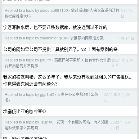
Replied to a topic by qiaoqiao881100
做过后端的人来说说重构迁移
6 月 24
›
日
数据库难度大吗
宁愿写胶水层，也不要迁移数据库，就没遇到过不炸的
Replied to a topic by xiaomintongxue
求推荐内网穿透方案
4 月 14 日
›
公司的网如果公司不提供工具就别弄了。v2 上面有案例的😅
Replied to a topic by paultttt
高度怀疑苹果和 X 信有合作允许后
2024 年 8 月
›
9 日
台开启话筒并不提示
我家的猫就叫猪，这么多年了，我从来没有收到过相关的广告推送。
你觉得麦克风还会有问题么？
Replied to a topic by ggp1ot2
大家在办公室都泡什么茶
2023 年 6 月 29
›
日
喝？
埃塞俄比亚的咖啡豆🐶
Replied to a topic by Tsuj100
发现一个有趣的网站，有人知道
2023 年 5 月
›
23 日
这种效果怎么实现吗
啊…刷快了晕的不行🤮