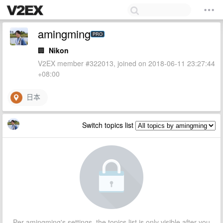
amingming
PRO
🏢
Nikon
V2EX member #322013, joined on 2018-06-11 23:27:44
+08:00
日本
Switch topics list
Per amingming's settings, the topics list is only visible after you