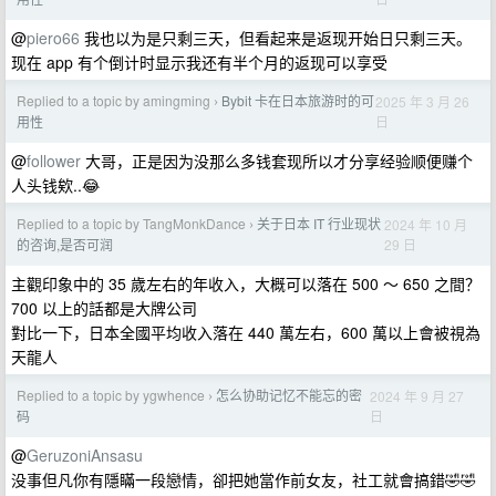
@
piero66
我也以为是只剩三天，但看起来是返现开始日只剩三天。
现在 app 有个倒计时显示我还有半个月的返现可以享受
Replied to a topic by amingming
Bybit 卡在日本旅游时的可
2025 年 3 月 26
›
日
用性
@
follower
大哥，正是因为没那么多钱套现所以才分享经验顺便赚个
人头钱欸..😂
Replied to a topic by TangMonkDance
关于日本 IT 行业现状
2024 年 10 月
›
29 日
的咨询,是否可润
主觀印象中的 35 歲左右的年收入，大概可以落在 500 ～ 650 之間？
700 以上的話都是大牌公司
對比一下，日本全國平均收入落在 440 萬左右，600 萬以上會被視為
天龍人
Replied to a topic by ygwhence
怎么协助记忆不能忘的密
2024 年 9 月 27
›
日
码
@
GeruzoniAnsasu
没事但凡你有隱瞞一段戀情，卻把她當作前女友，社工就會搞錯🤣🤣