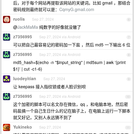
后，对于每个网站再提取该网站的关键词。比如 gmail ，那结合
密码规则最终就可以是：
CqmyG.gmail.com
ruolis
Sep 27, 2024
6
@
JackMaMa
纯数字的好像就没辙了
z7356995
Sep 27, 2024 via Android
7
可以把自己最容易记的密码加一下盐 ，然后 md5 一下输出 6 位
z7356995
Sep 27, 2024 via Android
8
md5_hash=$(echo -n "$input_string" | md5sum | awk '{print
$1}' | cut -c1-6)
luodeyitian
Sep 27, 2024
9
让 keepass 接入指纹锁或者人脸识别呗
z7356995
Sep 27, 2024 via Android
10
这个加密的脚本可以名文存在微信，qq ，和电脑本地，然后密
码盐搞一个自己生日什么的记在脑子上，在电脑上运行一下脚本
就又好记，又别人永远猜不到了
Yukineko
Sep 27, 2024
11