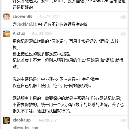
好久才想起来。安卓（ MIUI ）这方面做了个 48h/72h 强制验证
还是挺好的
zbowen66
Sep 28, 2024
43
@
JackMaMa
#4 还有不让有连续数字的💩
Aixtuz
Sep 28, 2024
44
用你记得滚瓜烂熟的 “原始词”，再用非常好记的 “逻辑” 去转
换。
楼上诸位说的很多都是这种思路。
记忆难度上不大，但别人猜到你用的什么“原始词”和“逻辑”就很
难。
我的主密码是：中 --译--> 英 --谐音--> 字母/数字
仅在自己机器上使用，绝不用于网站服务等。
网站服务上用的，需要保护的就是主密码前半句+网站记忆词；
不需要保护的，统一用一个大小写+数字的熟悉的密码，丢了也
损失不了啥，验证码找回就行了。
xiaokaup
Sep 28, 2024
45
bitwarden.com