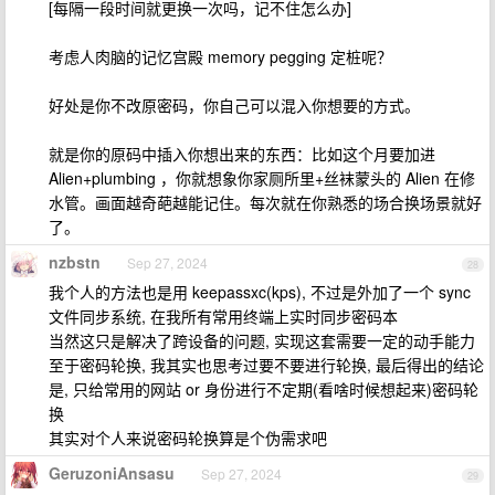
[每隔一段时间就更换一次吗，记不住怎么办]
考虑人肉脑的记忆宫殿 memory pegging 定桩呢？
好处是你不改原密码，你自己可以混入你想要的方式。
就是你的原码中插入你想出来的东西：比如这个月要加进
Alien+plumbing ，你就想象你家厕所里+丝袜蒙头的 Alien 在修
水管。画面越奇葩越能记住。每次就在你熟悉的场合换场景就好
了。
nzbstn
Sep 27, 2024
28
我个人的方法也是用 keepassxc(kps), 不过是外加了一个 sync
文件同步系统, 在我所有常用终端上实时同步密码本
当然这只是解决了跨设备的问题, 实现这套需要一定的动手能力
至于密码轮换, 我其实也思考过要不要进行轮换, 最后得出的结论
是, 只给常用的网站 or 身份进行不定期(看啥时候想起来)密码轮
换
其实对个人来说密码轮换算是个伪需求吧
GeruzoniAnsasu
Sep 27, 2024
29