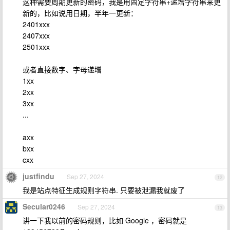
这种需要周期更新的密码，我是用固定字符串+递增字符串来更
新的，比如说用日期，半年一更新：
2401xxx
2407xxx
2501xxx
或者直接数字、字母递增
1xx
2xx
3xx
...
axx
bxx
cxx
justfindu
Sep 27, 2024
12
我是站点特征生成规则字符串. 只要被泄漏我就废了
Secular0246
Sep 27, 2024
13
讲一下我以前的密码规则，比如 Google ，密码就是