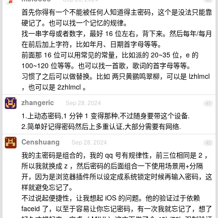
首先你得有一个不能被任何人知道得主密码，这个是没法只能靠
硬记了。也可以找一个记忆的规律。
找一串字母或者数字，最好 16 位左右，背下来。然后每年/每月
在前后加上字符，比如年月、日期首字母等等。
前面那 16 位可以用常见的常量，比如派的 20~35 位，e 的
100~120 位等等。也可以找一首歌，歌词的首字母等等。
习惯了之后可以做替换。比如 两只黄鹂鸣翠柳，可以是 lzhlmcl
，也可以是 2zhlmcl 。
zhangeric
Sep 28, 2024
41
1.上动态密码,1 分钟 1 变得那种,不过随身要带这个设备.
2.简单好记得密码然后上多重认证,大部分需要有网络.
Censhuang
Sep 28, 2024
42
我的主密码是组合的，我的 qq 号有规律性，前三位相同是 2 ，
所以我就换成 z ，然后密码的后面组合一下使用场景用+分隔
开，因为是浏览器插件所以设定成系统锁定时候再输入密码，这
样就避免忘记了。
不过说起便捷性，让我想起 iOS 的问题。他的验证过于依赖
faceid 了，以至于容易让你忘记密码，有一次我就忘记了，想了