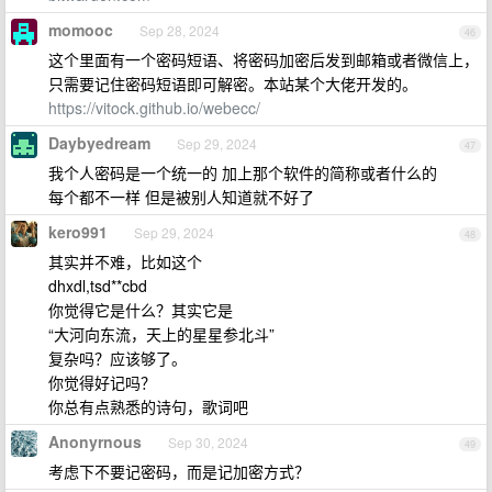
momooc
Sep 28, 2024
46
这个里面有一个密码短语、将密码加密后发到邮箱或者微信上，
只需要记住密码短语即可解密。本站某个大佬开发的。
https://vitock.github.io/webecc/
Daybyedream
Sep 29, 2024
47
我个人密码是一个统一的 加上那个软件的简称或者什么的
每个都不一样 但是被别人知道就不好了
kero991
Sep 29, 2024
48
其实并不难，比如这个
dhxdl,tsd**cbd
你觉得它是什么？其实它是
“大河向东流，天上的星星参北斗”
复杂吗？应该够了。
你觉得好记吗？
你总有点熟悉的诗句，歌词吧
Anonyrnous
Sep 30, 2024
49
考虑下不要记密码，而是记加密方式？