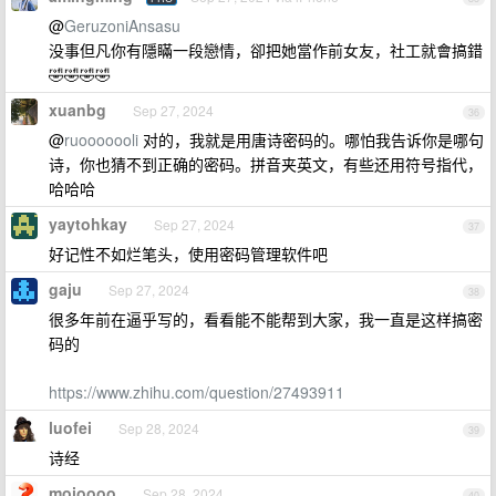
@
GeruzoniAnsasu
没事但凡你有隱瞞一段戀情，卻把她當作前女友，社工就會搞錯
🤣🤣🤣🤣
xuanbg
Sep 27, 2024
36
@
ruooooooli
对的，我就是用唐诗密码的。哪怕我告诉你是哪句
诗，你也猜不到正确的密码。拼音夹英文，有些还用符号指代，
哈哈哈
yaytohkay
Sep 27, 2024
37
好记性不如烂笔头，使用密码管理软件吧
gaju
Sep 27, 2024
38
很多年前在逼乎写的，看看能不能帮到大家，我一直是这样搞密
码的
https://www.zhihu.com/question/27493911
luofei
Sep 28, 2024
39
诗经
moioooo
Sep 28, 2024
40