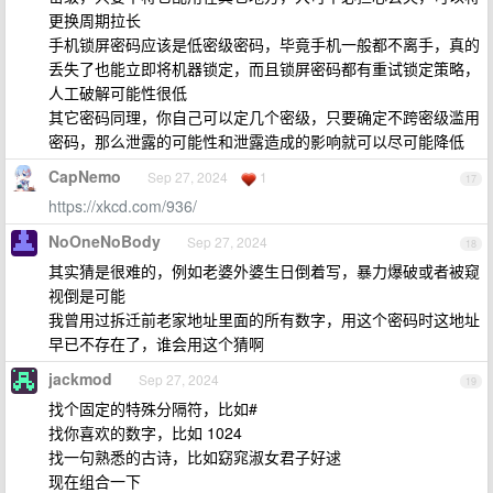
更换周期拉长
手机锁屏密码应该是低密级密码，毕竟手机一般都不离手，真的
丢失了也能立即将机器锁定，而且锁屏密码都有重试锁定策略，
人工破解可能性很低
其它密码同理，你自己可以定几个密级，只要确定不跨密级滥用
密码，那么泄露的可能性和泄露造成的影响就可以尽可能降低
CapNemo
Sep 27, 2024
1
17
https://xkcd.com/936/
NoOneNoBody
Sep 27, 2024
18
其实猜是很难的，例如老婆外婆生日倒着写，暴力爆破或者被窥
视倒是可能
我曾用过拆迁前老家地址里面的所有数字，用这个密码时这地址
早已不存在了，谁会用这个猜啊
jackmod
Sep 27, 2024
19
找个固定的特殊分隔符，比如#
找你喜欢的数字，比如 1024
找一句熟悉的古诗，比如窈窕淑女君子好逑
现在组合一下