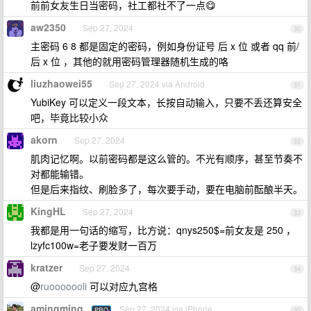
前前女友生日当密码，社工都社不了一点😋
aw2350
Sep 27, 2024
30
主密码 6 8 都是固定的密码，例如身份证号 后 x 位 或者 qq 前/
后 x 位 ，其他的就用密码管理器随机生成的咯
liuzhaowei55
Sep 27, 2024 via Android
31
YubiKey 可以定义一段文本，长按自动输入，只要不丢还算安全
吧，毕竟比较小众
akorn
Sep 27, 2024
32
肌肉记忆啊。以前密码都是这么管的。不光有顺序，甚至节奏不
对都能输错。
但是后来指纹、刷脸多了，每次要手动，要在电脑前酝酿半天。
KingHL
Sep 27, 2024
33
我都是用一句话的缩写，比方说：qnys250$=前女友是 250 ，
lzyfc100w=老子要发财一百万
kratzer
Sep 27, 2024
34
@
ruooooooli
可以对应九宫格
amingming
Sep 27, 2024 via iPhone
PRO
35