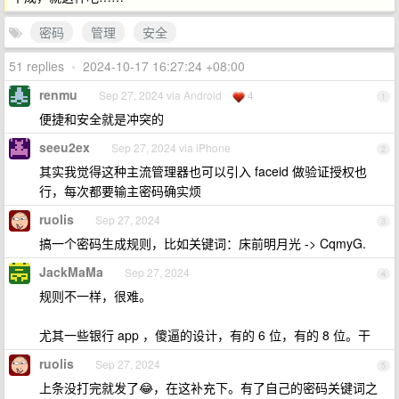
密码
管理
安全
51 replies
•
2024-10-17 16:27:24 +08:00
renmu
Sep 27, 2024 via Android
4
1
便捷和安全就是冲突的
seeu2ex
Sep 27, 2024 via iPhone
2
其实我觉得这种主流管理器也可以引入 faceid 做验证授权也
行，每次都要输主密码确实烦
ruolis
Sep 27, 2024
3
搞一个密码生成规则，比如关键词：床前明月光 -> CqmyG.
JackMaMa
Sep 27, 2024
4
规则不一样，很难。
尤其一些银行 app ，傻逼的设计，有的 6 位，有的 8 位。干
ruolis
Sep 27, 2024
5
上条没打完就发了😂，在这补充下。有了自己的密码关键词之