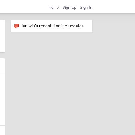
Home
Sign Up
Sign In
iamwin's recent timeline updates