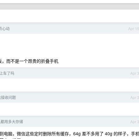
 有点心动
Apr 1
板，而不是一个昂贵的折叠手机
上车了吗
Apr 
信接收问题
Apr 
机都用多大存储
Apr 
到电脑，微信这些定时删除所有缓存，64g 差不多用了 40g 的样子，手