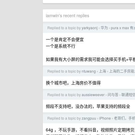
iamwin's recent replies
Replied to a topic by
yarkyaonj
华为
pura x max
›
›
一个是肯定不会便宜
一个是系统不行
如果我有大小屏的需求我可能会选择买手机+平
Replied to a topic by
ntuwang
上海
上海的二手房能
›
›
换个城市吧，上海房价不值得
Replied to a topic by
aussieweever
问与答
联通短
›
›
频段不支持吧，没办法的，苹果支持的频段全
Replied to a topic by
zangpuu
iPhone
老哥们，手
›
›
64g ，不玩手游，不看抖音，视频照片定期拷贝