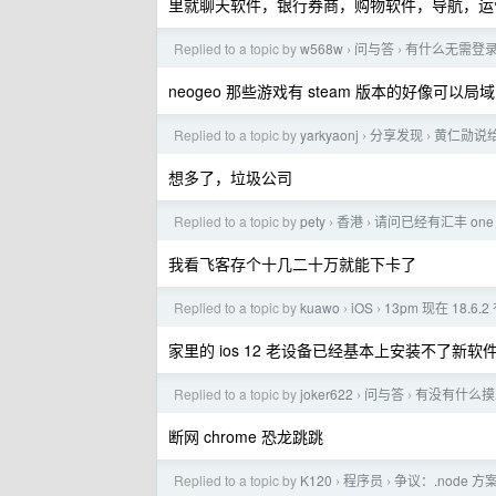
里就聊天软件，银行券商，购物软件，导航，运
Replied to a topic by
w568w
问与答
有什么无需登
›
›
neogeo 那些游戏有 steam 版本的好像可以
Replied to a topic by
yarkyaonj
分享发现
黄仁勋说给
›
›
想多了，垃圾公司
Replied to a topic by
pety
香港
请问已经有汇丰 one
›
›
我看飞客存个十几二十万就能下卡了
Replied to a topic by
kuawo
iOS
13pm 现在 18.6
›
›
家里的 ios 12 老设备已经基本上安装不了新软件了
Replied to a topic by
joker622
问与答
有没有什么摸
›
›
断网 chrome 恐龙跳跳
Replied to a topic by
K120
程序员
争议：.node 方案好
›
›