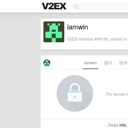
iamwin
V2EX member #98150, joined on 
iamwin
提问
技术
Per iamwin's
Deals
info,