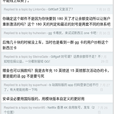
不能线上续费了。
Replied to a topic by LintonGo
GiffGaff 又复活了？
7 月 31 日
›
你确定这个邮件不是因为你快要到 180 天了才让余额变动所以让账户
重新激活的吗？这个 180 天的判定和最近的封号是两套不同的体系吧
Replied to a topic by huhexian
gg 卡难民，来试试新西兰 one 卡吧
7 月 30 日
›
后悔几十块的时候没上车，当时也是看到一群 gg 卡的用户炒粉这个
新西兰卡
Replied to a topic by SteinsGate
Giffgaff 封号潮？话费余额带不走？不
7 月
›
29 日
如短信捐公益，一分都别留给 GG！
赠金也可以捐款吗？我是去年充 10 英镑送 15 英镑那次活动办的卡，
要是能的话 gg 不是要亏死
Replied to a topic by superhuai
b 站国际版的 app 扫码登录已经不行
7 月 27
›
日
了，有大佬能抢救一下吗
安卓没必要用国际版的，用模块版本自定义的更好用
Replied to a topic by melon95
Netflix 香港 4K 自用账号，发车（2
7 月 26
›
日
个位置）