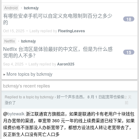
Android
•
bzkmsjy
有哪些安卓手机可以自定义充电限制到百分之多少
18
的
Oct 15, 2025 • Lastly replied by
FloatingLeaves
Netflix
•
bzkmsjy
Netflix 台湾区是体验最好的中文区，但是为什么感
15
觉用的人不多？
Sep 4, 2025 • Lastly replied by
Aaron325
More topics by bzkmsjy
»
bzkmsjy's recent replies
Replied to a topic by bzkmsjy
好一个声东击西， 8 月 1 日起宽带也偷偷
2 天
›
前
涨价了
@
bytewalk
浙江联通官方旗舰店，如果是联通的卡有老用户十块钱包
月办宽带的渠道，单宽带 360 元一年的线上续费渠道已经下架，如果
续费价格不涨那没人办新宽带了，都想方设法找人转让老宽带去了，
反正新生人口没有死亡人口多