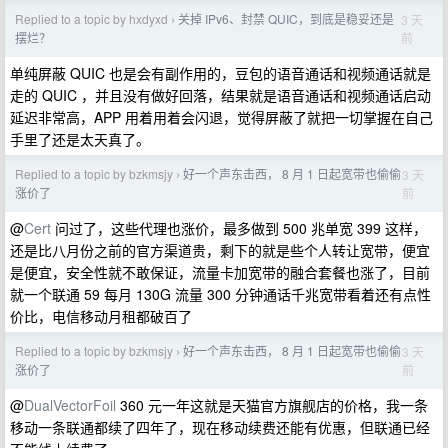
Replied to a topic by hxdyxd
关掉 IPv6、封禁 QUIC，到底是稳妥还是
3 天
›
前
摆烂？
单纯屏蔽 QUIC 也是会有副作用的，豆包的语音通话和视频通话就是
走的 QUIC ，并且没有做好回落，结果就是语音通话和视频通话启动
延迟非常高，APP 用着用着会闪退，觉得屏蔽了就把一切掌握在自己
手里了还是太天真了。
Replied to a topic by bzkmsjy
好一个声东击西， 8 月 1 日起宽带也偷偷
3 天
›
前
涨价了
@
Cert
问过了，这些代理也涨价，最多做到 500 兆单宽 399 这样，
还是比八月份之前的官方渠道贵，剩下的就是些个人转让宽带，便宜
是便宜，安全性就不敢保证，流量卡加宽带的融合套餐也涨了，目前
就一个联通 59 每月 130G 流量 300 分钟通话千兆宽带看着还有点性
价比，电信移动月租都破百了
Replied to a topic by bzkmsjy
好一个声东击西， 8 月 1 日起宽带也偷偷
3 天
›
前
涨价了
@
DualVectorFoil
360 元一年这就是天猫官方旗舰店的价格，我一条
移动一条联通都续了四年了，现在移动续费还能有优惠，但联通已经