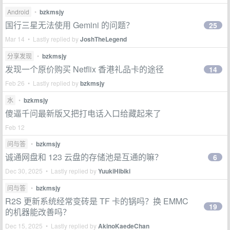
Android
•
bzkmsjy
国行三星无法使用 Gemini 的问题？
25
Mar 14 • Lastly replied by
JoshTheLegend
分享发现
•
bzkmsjy
发现一个原价购买 Netflix 香港礼品卡的途径
14
Feb 26 • Lastly replied by
bzkmsjy
水
•
bzkmsjy
傻逼千问最新版又把打电话入口给藏起来了
Feb 12
问与答
•
bzkmsjy
诚通网盘和 123 云盘的存储池是互通的嘛？
6
Dec 30, 2025 • Lastly replied by
YuukiHibiki
问与答
•
bzkmsjy
R2S 更新系统经常变砖是 TF 卡的锅吗？换 EMMC
19
的机器能改善吗？
Dec 15, 2025 • Lastly replied by
AkinoKaedeChan