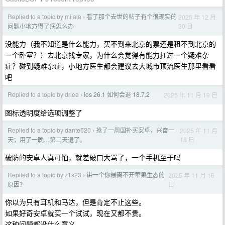
Replied to a topic by milala
看了那个去世的帖子有个很现实的
2025 年 12 月
›
30 日
问题小地方得了病怎么办
没能力（我不知道是什么能力，买不到来北京的票还是租不到北京的
一个卧室？）去北京找专家，为什么会觉得有能力扛过一个疑难杂
症？碰到疑难杂症，小地方医生都会建议去大城市顶流医生那里看看
吧
Replied to a topic by drlee
ios 26.1 如何会退 18.7.2
2025 年 11 月 19 日
›
图标透明度给选项调整了
Replied to a topic by dante520
抢了一周国补买安卓，兴奋一
2025 年 11 月
›
18 日
天；用了一晚…第二天退了。
破防的安卓人真可怕，就差破口大骂了，一个手机至于吗
Replied to a topic by z1s23
讲一个你最离不开苹果生态的
2025 年 11 月 16
›
日
原因？
你以为只有耳机和马达，但是肯定不止这些。
如果好奇安卓就买一个试试，现在又都不贵。
这种问题都没什么意义