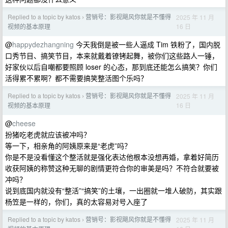
Replied to a topic by katos
营销号：影视飓风你就是不懂得
2025 年 11 月
›
16 日
视频的基本原理
@
happydezhangning
今天我倒是被一些人逼成 Tim 铁粉了，国内脱
口秀节目、搞笑节目，本来就戴着镣铐起舞，被你们这些路人一锤，
好家伙以后自嘲都要照顾 loser 的心态，那到底还能怎么搞笑？你们
活得累不累啊？都不需要搞笑整活图个乐吗？
Replied to a topic by katos
营销号：影视飓风你就是不懂得
2025 年 11 月
›
16 日
视频的基本原理
@
cheese
扮猪吃老虎就应该被冲吗？
等一下，相亲角的阿姨原来是“老虎”吗？
你是不是没看懂这个整活就是强化表达他根本没想再婚，拿着好简历
收获阿姨的称赞这种无聊的剧情更符合你的审美是吗？不符合就要被
冲吗？
说到底国内就没有“整活”“搞笑”的土壤，一出圈就一堆人破防，其实跟
杨笠是一样的，你们，真的太容易对号入座了
Replied to a topic by katos
营销号：影视飓风你就是不懂得
2025 年 11 月
›