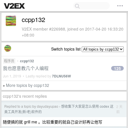
ccpp132
V2EX member #226988, joined on 2017-04-20 16:33:20
+08:00
Switch topics list
程序员
•
ccpp132
我也愿意教几个人编程
125
Jun 1, 2019 • Lastly replied by
7DLNU56W
More topics by ccpp132
»
ccpp132's recent replies
Replied to a topic by dayudayupao
想收集下大家是怎么使用 codex 这
2 天
›
前
类工具开发(新/老)软件的
随便搞的就 grill me 。比较重要的就自己设计好再让他写