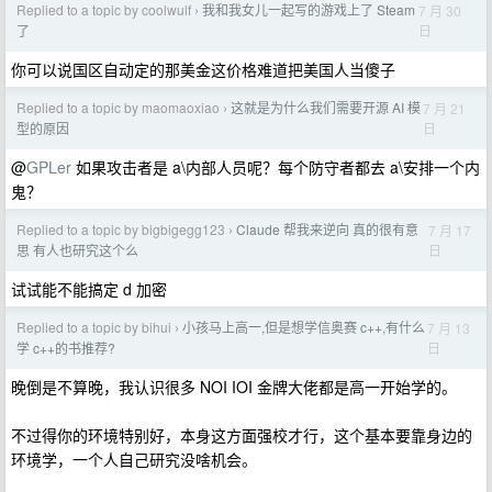
Replied to a topic by coolwulf
我和我女儿一起写的游戏上了 Steam
7 月 30
›
日
了
你可以说国区自动定的那美金这价格难道把美国人当傻子
Replied to a topic by maomaoxiao
这就是为什么我们需要开源 AI 模
7 月 21
›
日
型的原因
@
GPLer
如果攻击者是 a\内部人员呢？每个防守者都去 a\安排一个内
鬼？
Replied to a topic by bigbigegg123
Claude 帮我来逆向 真的很有意
7 月 17
›
日
思 有人也研究这个么
试试能不能搞定 d 加密
Replied to a topic by bihui
小孩马上高一,但是想学信奥赛 c++,有什么
7 月 13
›
日
学 c++的书推荐?
晚倒是不算晚，我认识很多 NOI IOI 金牌大佬都是高一开始学的。
不过得你的环境特别好，本身这方面强校才行，这个基本要靠身边的
环境学，一个人自己研究没啥机会。