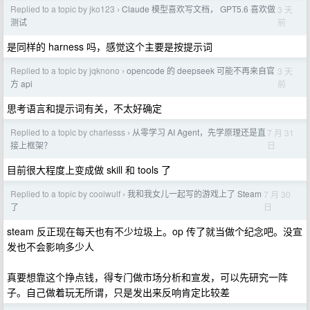
Replied to a topic by jko123
Claude 模型喜欢写文档， GPT5.6 喜欢做
3 天
›
前
测试
是同样的 harness 吗，感觉这个主要是按提示词
Replied to a topic by jqknono
opencode 的 deepseek 可能不再来自官
3 天
›
前
方 api
思考语言和提示词有关，不太好确定
Replied to a topic by charlesss
从零学习 AI Agent，先学原理还是直
7 月 31
›
日
接上框架？
目前很大程度上变成做 skill 和 tools 了
Replied to a topic by coolwulf
我和我女儿一起写的游戏上了 Steam
7 月 30
›
日
了
steam 反正现在每天也有不少垃圾上。op 传了就当做个纪念吧。没宣
发也不会影响多少人
真要想靠这个挣点钱，得专门做市场分析和宣发，可以先研究一阵
子。自己做着玩无所谓，只是发出来反响肯定比较差