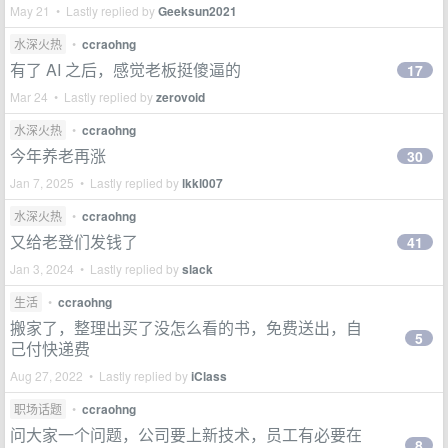
May 21 • Lastly replied by
Geeksun2021
水深火热
•
ccraohng
有了 AI 之后，感觉老板挺傻逼的
17
Mar 24 • Lastly replied by
zerovoid
水深火热
•
ccraohng
今年养老再涨
30
Jan 7, 2025 • Lastly replied by
lkkl007
水深火热
•
ccraohng
又给老登们发钱了
41
Jan 3, 2024 • Lastly replied by
slack
生活
•
ccraohng
搬家了，整理出买了没怎么看的书，免费送出，自
5
己付快递费
Aug 27, 2022 • Lastly replied by
iClass
职场话题
•
ccraohng
问大家一个问题，公司要上新技术，员工有必要在
8