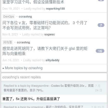
家里学习这个吗，假设没搞懂新技术
Dec 19, 2021 • Lastly replied by
noparking188
DevOps
•
ccraohng
问下各位 v 友，零基础转行功能测试的， 3 个月了
7
不会写测试用例，这正常吗？
Nov 8, 2021 • Lastly replied by
sogwsc
问与答
•
ccraohng
感觉走进死胡同了，请教下大佬们关于 glsl 里的矩
16
阵与向量相乘
Jun 16, 2021 • Lastly replied by
sillydaddy
More topics by ccraohng
»
ccraohng's recent replies
Replied to a topic by Alwaysonline
Codex 5x 套餐升级到 20x ，周套
7 月
›
24 日
餐用量是不重置的，显示 79%。
重置了，5x 还剩 5%，升级后直接满了
Replied to a topic by ccraohng
最近一次拍的鸟，实在鸟荒了
7 月 23 日
›