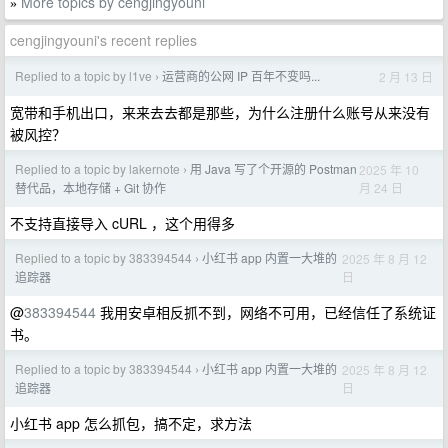
More topics by cengjingyouni
»
cengjingyouni's recent replies
Replied to a topic by l1ve
运营商的公网 IP 百年不变吗...
2 月 13 日
›
宽带和手机出口，来来去去都是那些，为什么注册什么账号从来没有
被风控？
Replied to a topic by lakernote
用 Java 写了个开源的 Postman
2025 年 10
›
月 24 日
替代品，本地存储 + Git 协作
不支持直接导入 cURL ，这个用得多
Replied to a topic by 383394544
小红书 app 内置一大堆的
2025 年 8 月 12
›
日
追踪器
@
383394544
我用安卓相反抓不到，网络不可用，已经信任了系统证
书。
Replied to a topic by 383394544
小红书 app 内置一大堆的
2025 年 8 月 12
›
日
追踪器
小红书 app 怎么抓包，搞不定，求方法