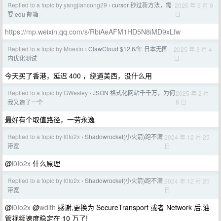
Replied to a topic by yangjiancong29
cursor 秒过新方法，需
2025 年 5 月 9
›
日
要 edu 邮箱
https://mp.weixin.qq.com/s/RbiAeAFM1HD5N8iMD9xLfw
Replied to a topic by Moexin
ClawCloud $12.6/年 日本无国
2025 年 3 月 4
›
日
内优化测试
今天买了香港，延迟 400 ，绕道美西，没什么用
Replied to a topic by GWesley
JSON 格式化网站千千万，为何
2025 年 2 月
›
8 日
我又造了一个
最好有个取值路径，一劳永逸
Replied to a topic by l0Io2x
Shadowrocket(小火箭)跑不满
2024 年 12 月 25
›
日
带宽
@
l0Io2x
什么原理
Replied to a topic by l0Io2x
Shadowrocket(小火箭)跑不满
2024 年 12 月 25
›
日
带宽
@
l0Io2x
@
wdlth
感谢,更换为 SecureTransport 或者 Network 后,油
管视频速度稳定在 10 万了!