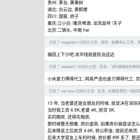
贵州: 茅台, 黄果树
湖北: 白云边, 黄鹤楼
四川: 国窖, 娇子
重庆:江小白 /重庆啤酒, 龙凤呈祥 /天子
北京:二锅头, 中南 hai
回复了
magicfam
创建的主题
深圳
会展中心工作，预
›
›
福田上下沙吧,龙华线就是民治这边
回复了
skies457
创建的主题
生活
飞利浦电动牙刷的质
›
›
小米是力博得代工, 网易严选也是力博得代工, 
回复了
zw1one
创建的主题
生活
女朋友想在一线买
›
›
13 年, 当老婆还是女朋友的时候, 就坚决在深圳
当时我工资 6.5K,老婆 4K, 房贷 5K,
买的期房, 还得先租房,
那时候整天想着, 房价虚高, 如果房价崩盘该怎么
后来降息之后房贷 4.6K, 转公积金, 提前还商贷,
后来大学室友上车的时候, 房价都 8W 多了, 那