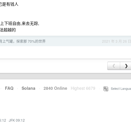
自己是有钱人
 上下班自由,来去无踪,
法超越的
上气罐，探索那 70%的世界
2021 年 3 月 26 
❮
❯
·
FAQ
·
Solana
·
2840 Online
Highest 6679
·
Select Langua
6:12
·
JFK 09:12