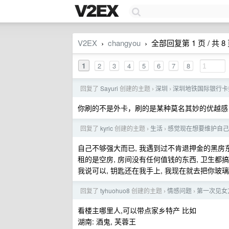
V2EX
changyou
全部回复第 1 页 / 共 8
›
›
1
2
3
4
5
6
7
8
回复了
Sayuri
创建的主题
深圳
深圳地铁国际银行卡拍卡过
›
›
你刷的不是外卡，刷的是某种莫名其妙的优越感
回复了
kyric
创建的主题
生活
感觉现在想要维护自己
›
›
自己不够强大而已, 我遇到过不肯退押金的黑房东
租的是空房, 房间没有任何值钱的东西, 卫生都搞完
我说可以, 钥匙还在我手上, 我现在就去把你玻
回复了
tyhuohuo8
创建的主题
情感问题
第一次见女
›
›
看楼主哪里人,可以带点家乡特产 比如
湖南: 酒鬼, 芙蓉王