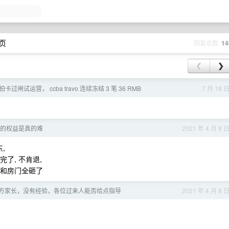
 页
回复总数
14
❮
❯
闸试运营， ccba travo 连续冻结 3 笔 36 RMB
7 月 18 
的权益是真的难
2021 年 4 月 8 
,
了, 不肯退,
璃和房门全砸了
方家长，没有经验，各位过来人能否给点指导
2021 年 4 月 8 