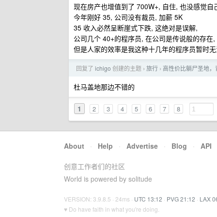
现在房产也增值到了 700W+, 自住, 也没感觉
今年刚好 35, 公司没有裁员, 加薪 5K
35 收入必然呈断崖式下跌, 这绝对是误解,
公司几个 40+的程序员, 在公司是传说般的存在,
但是人家的效率是我这种十几年的程序员暂时无
回复了
ichigo
创建的主题
旅行
高性价比躺尸圣地，背
›
›
杜马盖地那边不错的
1
2
3
4
5
6
7
8
About
·
Help
·
Advertise
·
Blog
·
API
创意工作者们的社区
World is powered by solitude
VERSION: 3.9.8.5 · 24ms ·
UTC 13:12
·
PVG 21:12
·
LAX 0
♥ Do have faith in what you're doing.