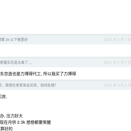
算 2k 以下哪里好
2021 年 4 月 7 
量实在是太差了.....
2021 年 4 月 7 
京东京造也是力博得代工, 所以我买了力博得
房，我想在老家省会买房，如何处理？
2021 年 4 月 2 
买房,
办, 压力好大
 现在月供 2.3k 想想都要笑醒
还算好的