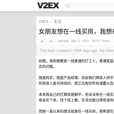
V2EX
生活
›
女朋友想在一线买房，我想
zw1one
·
Mar 31, 2021
· 28757 views
This topic created in 1955 days ago, the inf
如题。我和她都是一线普通的打工人，普通家庭
实的问题。
我是码农，她是产品经理，目前我们两收入持平，
却高收入是可持续的，想之后掏空所有储蓄以及
本来我自己的打算就是躺平，完全没有在一线买
省会买个房，找个班上着，生活也能过得有滋有
而她一直以来的想法就是在一线买房，很希望在