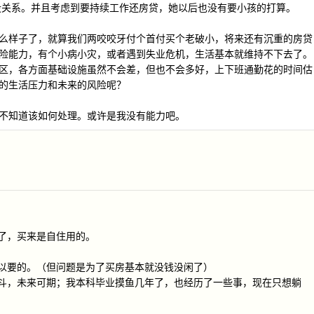
都没关系。并且考虑到要持续工作还房贷，她以后也没有要小孩的打算。
么样子了，就算我们两咬咬牙付个首付买个老破小，将来还有沉重的房贷
险能力，有个小病小灾，或者遇到失业危机，生活基本就维持不下去了。
区，各方面基础设施虽然不会差，但也不会多好，上下班通勤花的时间估
的生活压力和未来的风险呢？
不知道该如何处理。或许是我没有能力吧。
活了，买来是自住用的。
。
可以要的。（但问题是为了买房基本就没钱没闲了）
奋斗，未来可期；我本科毕业摸鱼几年了，也经历了一些事，现在只想躺