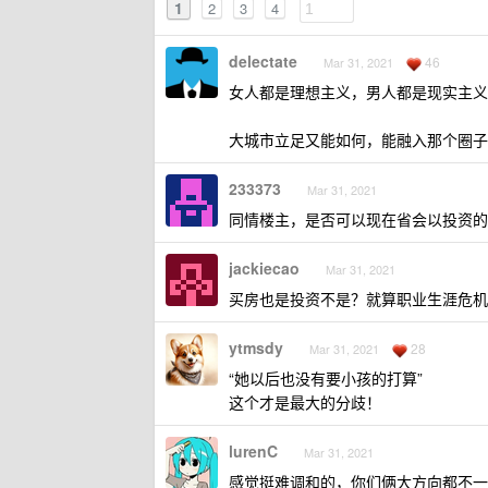
1
2
3
4
delectate
46
Mar 31, 2021
女人都是理想主义，男人都是现实主义
大城市立足又能如何，能融入那个圈子
233373
Mar 31, 2021
同情楼主，是否可以现在省会以投资的
jackiecao
Mar 31, 2021
买房也是投资不是？就算职业生涯危机
ytmsdy
28
Mar 31, 2021
“她以后也没有要小孩的打算”
这个才是最大的分歧！
lurenC
Mar 31, 2021
感觉挺难调和的，你们俩大方向都不一