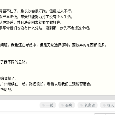
：
就算留不住了，跑长沙会很好跑，但反过来不行。
量会严重降低，每天只能努力打工没有个人生活。
生活更舒适，并且决定回去就要早做打算。
件事平常我们也没有什么分歧，没到那一步先不考虑这个吧。
的问题。我也还在考虑中，但是无论选择哪种，要放弃的东西都很多。
给了我不同的思路。
个贴降权了。
在广州继续在一起，路还很长，看看以后我们三观能否磨合。
或帮助吧。
一线
买房
老家省
收入