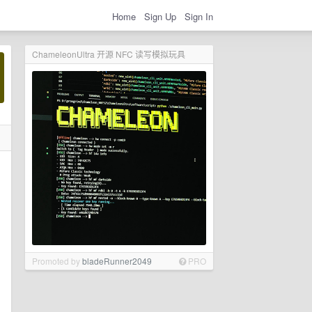
Home
Sign Up
Sign In
ChameleonUltra 开源 NFC 读写模拟玩具
Promoted by
bladeRunner2049
PRO