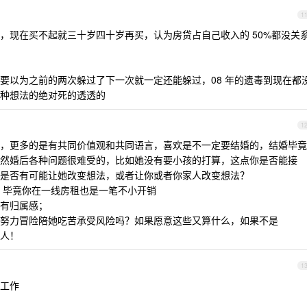
1
，现在买不起就三十岁四十岁再买，认为房贷占自己收入的 50%都没关
要以为之前的两次躲过了下一次就一定还能躲过，08 年的遗毒到现在都
种想法的绝对死的透透的
1
，更多的是有共同价值观和共同语言，喜欢是不一定要结婚的，结婚毕竟
然婚后各种问题很难受的，比如她没有要小孩的打算，这点你是否能接
是否有可能让她改变想法，或者让你或者你家人改变想法？
吧，毕竟你在一线房租也是一笔不小开销
有归属感；
努力冒险陪她吃苦承受风险吗？如果愿意这些又算什么，如果不是
人！
1
工作