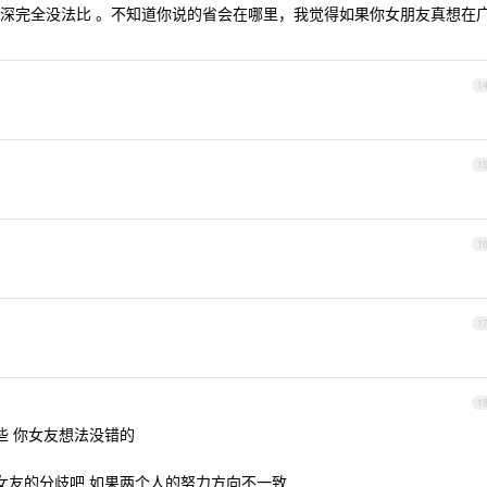
深完全没法比 。不知道你说的省会在哪里，我觉得如果你女朋友真想在
1
1
1
1
1
些 你女友想法没错的
女友的分歧吧 如果两个人的努力方向不一致