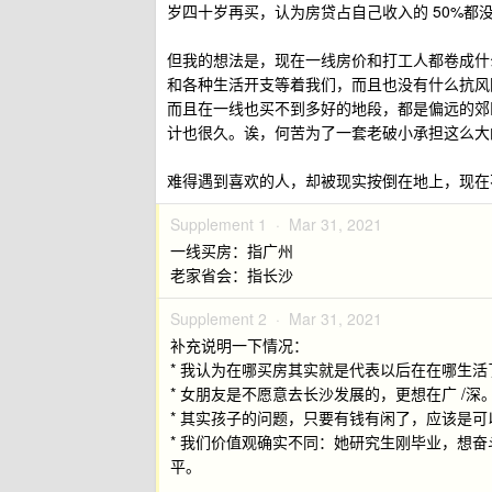
岁四十岁再买，认为房贷占自己收入的 50%
但我的想法是，现在一线房价和打工人都卷成什
和各种生活开支等着我们，而且也没有什么抗风
而且在一线也买不到多好的地段，都是偏远的郊
计也很久。诶，何苦为了一套老破小承担这么大
难得遇到喜欢的人，却被现实按倒在地上，现在
Supplement 1 ·
Mar 31, 2021
一线买房：指广州
老家省会：指长沙
Supplement 2 ·
Mar 31, 2021
补充说明一下情况：
* 我认为在哪买房其实就是代表以后在在哪生
* 女朋友是不愿意去长沙发展的，更想在广 /深
* 其实孩子的问题，只要有钱有闲了，应该是
* 我们价值观确实不同：她研究生刚毕业，想
平。