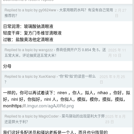
Replied to a topic by gy0624ww
大家用眼药水吗？有没有自己常用
2 月 27
›
日
推荐的？
日常润滑：玻璃酸钠滴眼液
轻度干痒：复方门冬维甘滴眼液
过敏：盐酸奥洛他定滴眼液
Replied to a topic by wangzzz
券商低佣开户万 0.854 免 5，送
2025 年 11
›
月 10 日
五常大米，评论抽奖送五常大米！
分母
Replied to a topic by XueXianqi
“你”和“拟”的读音一样么
2025 年 9 月 25
›
日
？
一样的，你可以再试着读下：niren ，你人，拟人，nihao ，你好，拟
好，nini 好，你拟好，nini 人，你拟人，模拟，模你，摸拟，摸拟，
monihttps://
i.imgur.com/agAJ0Rd.png
Replied to a topic by MagicCoder
菜鸟驿站的出现是利大于弊
2025 年 8 月
›
23 日
还是弊大于利？
我们这好多配送员和驿站老板是一个人，而且也分阵营的