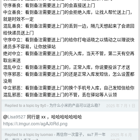
守序善良：看到备注需要送上门的会直接送上门
中立善良：看到备注需要送上门的会拒绝入库，让找人帮忙送上门，
就是时效不一定
混乱善良：看到备注需要送上门的丢到一边，隔几天想起来了会退回
给快递员送上门
守序中立：看到备注需要送上门的给你打电话晓之以情动之以理说快
递员多不容易，让你放驿站
绝对中立：看到备注需要送上门的先入库，当天不管，第二天有空再
取出来送
混乱中立：看到备注需要送上门的，正常入库，你说要投诉了才送
守序邪恶：看到备注需要送上门的还是正常入库发短信，怎么设置都
没用
中立邪恶：看到备注需要送上门的换个手机号入库，自己发短信给你
混乱邪恶：看到备注需要送上门的不管，丢在驿站等人认领
Replied to a topic by tty0
为什么小米的产品可以这么稳？
2025 年 7 月 1 日
›
@
Lisa9527
同行是 xx ，哈哈哈哈哈哈哈
https://i.imgur.com/agAJ0Rd.png
Replied to a topic by luomao
再信你一次雷子， su7 开一年
2025 年 6 月
›