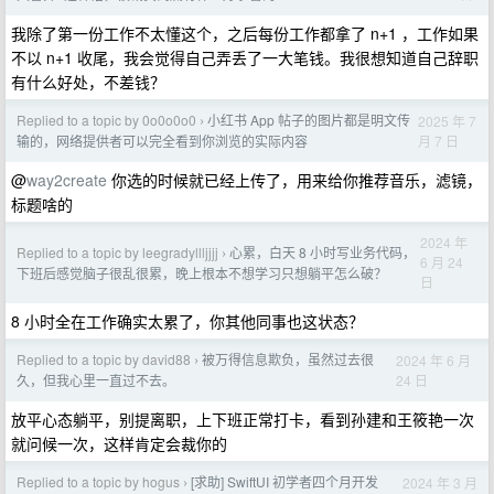
我除了第一份工作不太懂这个，之后每份工作都拿了 n+1 ，工作如果
不以 n+1 收尾，我会觉得自己弄丢了一大笔钱。我很想知道自己辞职
有什么好处，不差钱？
Replied to a topic by 0o0o0o0
小红书 App 帖子的图片都是明文传
2025 年 7
›
月 7 日
输的，网络提供者可以完全看到你浏览的实际内容
@
way2create
你选的时候就已经上传了，用来给你推荐音乐，滤镜，
标题啥的
2024 年
Replied to a topic by leegradyllljjjj
心累，白天 8 小时写业务代码，
›
6 月 24
下班后感觉脑子很乱很累，晚上根本不想学习只想躺平怎么破？
日
8 小时全在工作确实太累了，你其他同事也这状态？
Replied to a topic by david88
被万得信息欺负，虽然过去很
2024 年 6 月
›
24 日
久，但我心里一直过不去。
放平心态躺平，别提离职，上下班正常打卡，看到孙建和王筱艳一次
就问候一次，这样肯定会裁你的
Replied to a topic by hogus
[求助] SwiftUI 初学者四个月开发
2024 年 3 月
›