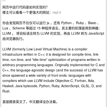
```
网页中运行代码是如何实现的？
楼主可以看看一个更强大的网站：
repl.it
你会发现网页不仅仅可以运行 js ，还有 Python 、Ruby 、Basic 、
Lua 、Scheme 等超过 15 种程序语言。其主要的机理是用到神器：
LLVM 。 将目标语言转为 LLVM 的实现，再由 LLVM 转为 JavaScript
由浏览器执行。
LLVM (formerly Low Level Virtual Machine) is a compiler
infrastructure written in C++; it is designed for compile-time, link-
time, run-time, and "idle-time" optimization of programs written in
arbitrary programming languages. Originally implemented for C and
C++, the language-agnostic design (and the success) of LLVM has
since spawned a wide variety of front ends: languages with
compilers which use LLVM include Objective-C, Fortran, Ada,
Haskell, Java bytecode, Python, Ruby, ActionScript, GLSL, D, and
Rust.
直接摘录英文了，中文翻译没办法看。