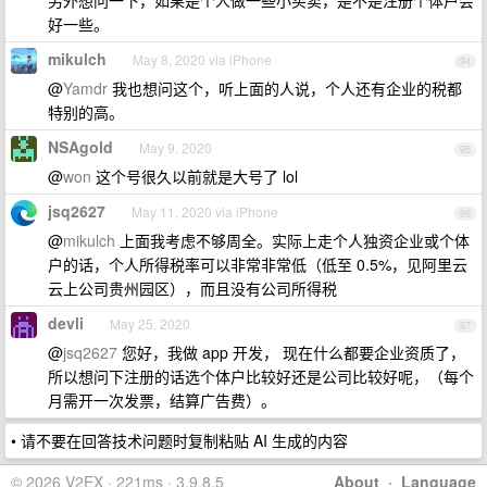
好一些。
mikulch
May 8, 2020 via iPhone
94
@
Yamdr
我也想问这个，听上面的人说，个人还有企业的税都
特别的高。
NSAgold
May 9, 2020
95
@
won
这个号很久以前就是大号了 lol
jsq2627
May 11, 2020 via iPhone
96
@
mikulch
上面我考虑不够周全。实际上走个人独资企业或个体
户的话，个人所得税率可以非常非常低（低至 0.5%，见阿里云
云上公司贵州园区），而且没有公司所得税
devli
May 25, 2020
97
@
jsq2627
您好，我做 app 开发， 现在什么都要企业资质了，
所以想问下注册的话选个体户比较好还是公司比较好呢，（每个
月需开一次发票，结算广告费）。
• 请不要在回答技术问题时复制粘贴 AI 生成的内容
© 2026 V2EX · 221ms · 3.9.8.5
About
·
Language