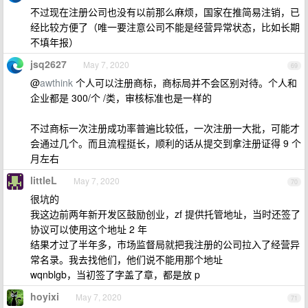
不过现在注册公司也没有以前那么麻烦，国家在推简易注销，已
经比较方便了（唯一要注意公司不能是经营异常状态，比如长期
不填年报）
jsq2627
May 7, 2020
69
@
awthink
个人可以注册商标，商标局并不会区别对待。个人和
企业都是 300/个 /类，审核标准也是一样的
不过商标一次注册成功率普遍比较低，一次注册一大批，可能才
会通过几个。而且流程挺长，顺利的话从提交到拿注册证得 9 个
月左右
littleL
May 7, 2020
70
很坑的
我这边前两年新开发区鼓励创业，zf 提供托管地址，当时还签了
协议可以使用这个地址 2 年
结果才过了半年多，市场监督局就把我注册的公司拉入了经营异
常名录。我去找他们，他们说不能用那个地址
wqnblgb，当初签了字盖了章，都是放 p
hoyixi
May 7, 2020
71