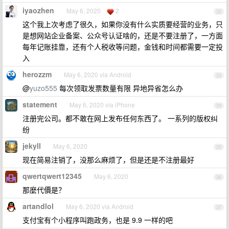
iyaozhen
May 6, 2020
2
32
这个我上次考虑了很久，如果你没有什么实质要经营的业务，只
是想网站企业备案、公众号认证啥的，还是不要注册了，一方面
每年记账挂靠，还有个人税收等问题，金钱和时间都需要一定投
入
herozzm
May 6, 2020 via Android
33
@
yuzo555
每次领取发票数量有限 异地异省怎么办
statement
May 6, 2020 via iPhone
34
注册完公司。都不敢在网上发布任何东西了。 一系列的版权纠
纷
jekyll
May 6, 2020
35
现在简易注销了，没那么麻烦了，但是还是不注册最好
qwertqwert12345
May 6, 2020
36
那麼代價是？
artandlol
May 6, 2020 via Android
37
支付宝有个小程序叫跑政务，也是 9.9 一样的吧