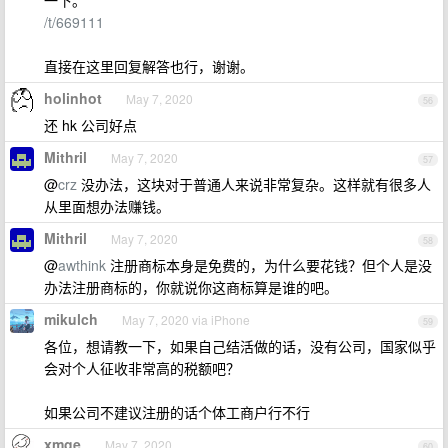
/t/669111
直接在这里回复解答也行，谢谢。
holinhot
May 7, 2020
56
还 hk 公司好点
Mithril
May 7, 2020
57
@
crz
没办法，这块对于普通人来说非常复杂。这样就有很多人
从里面想办法赚钱。
Mithril
May 7, 2020
58
@
awthink
注册商标本身是免费的，为什么要花钱？但个人是没
办法注册商标的，你就说你这商标算是谁的吧。
mikulch
May 7, 2020 via iPhone
59
各位，想请教一下，如果自己结活做的话，没有公司，国家似乎
会对个人征收非常高的税额吧？
如果公司不建议注册的话个体工商户行不行
xmge
May 7, 2020
60