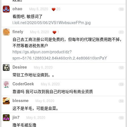
ohao
May 6, 2020
20
10
看图吧, 敏感词了
i.loli.net/2020/05/06/2VS1WivbsuxeFPm.jpg
finely
May 6, 2020
1
11
自己去工商注册公司是免费的，但每年的代理记账费用跑不掉，
不然等着进税务黑户
https://gs.aliyun.com/product/dz?
spm=5176.12883342.84k460cnh.2.4e806610lxnPaY
Desiree
May 6, 2020
12
常驻工作地址没搞到。。
CoderGeek
May 6, 2020
13
靠谱吗 我可以改到我自己的地址吗有商业资质
blessme
May 6, 2020
14
这不是羊毛，可能是韭菜。
jin7
May 6, 2020
15
撸羊毛被反撸