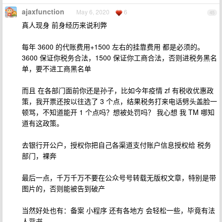
ajaxfunction
May 6, 2020
6
45
真人现身 前身经历来说利弊
每年 3600 的代账费用+1500 左右的挂靠费用 都是必须的。
3600 保证你税务合法，1500 保证你工商合法，否则进税务黑名
单，要不进工商黑名单
而且 在各部门面前你还是孙子，比如今年疫情 zf 有税收优惠政
策，我开票还按以往选了 3 个点，结果税务打来电话劈头盖脸一
顿骂，不知道能开 1 个点吗？想被处罚吗？ 我心想 我 TM 哪知
道有这政策。
去银行开公户，授权你把自己各渠道支付账户信息授权给 税务
部门，裸奔
最后一点，千万千万不要在公众号号转载无版权文章，特别是带
图片的，否则能被告到破产
当然好处也有：备案 小程序 还有各地方 会轻松一些，毕竟有法
人背书