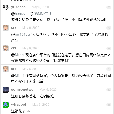
yuzo555
May 6, 2020
26
@
herozzm
@
DAMNYOU
去税务局办个税盘就可以自己开了吧，不用每次都跑税务局的
crz
May 6, 2020
27
@
my101du
`大众创业`，创不创业不知道，感觉创了个鸡形的
产业
crz
May 6, 2020
28
@
Mithril
现在各个平台的门槛就在这了，想在国内网络做点什么
好像都绕不过这些大公司（比如支付）
crz
May 6, 2020
29
@
Mithril
还有网站备案，个人备案也是对内容卡死了，前段时间
tx 不是打了好多电话
someonetwo
May 6, 2020
30
注册容易养着难，注销更难
whypool
May 6, 2020
31
注销花了 7k