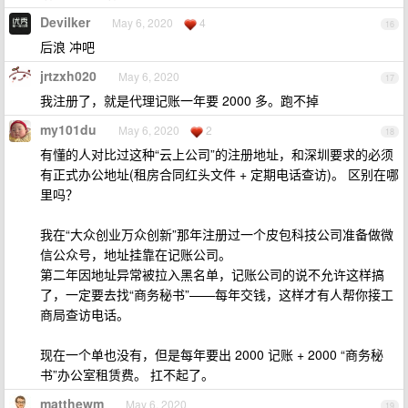
Devilker
May 6, 2020
4
16
后浪 冲吧
jrtzxh020
May 6, 2020
17
我注册了，就是代理记账一年要 2000 多。跑不掉
my101du
May 6, 2020
2
18
有懂的人对比过这种“云上公司”的注册地址，和深圳要求的必须
有正式办公地址(租房合同红头文件 + 定期电话查访)。 区别在哪
里吗？
我在“大众创业万众创新”那年注册过一个皮包科技公司准备做微
信公众号，地址挂靠在记账公司。
第二年因地址异常被拉入黑名单，记账公司的说不允许这样搞
了，一定要去找“商务秘书”——每年交钱，这样才有人帮你接工
商局查访电话。
现在一个单也没有，但是每年要出 2000 记账 + 2000 “商务秘
书”办公室租赁费。 扛不起了。
matthewm
May 6, 2020
19