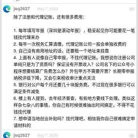
jsq2627
May 7, 2020
67
除了注册和代理记账，还有很多费用：
1. 每年填写年报（深圳是滚动年报），稳妥起见你可能要花一笔
钱找代理来办
2. 每年一次税务汇算清缴，代理记账公司一般会单独收费的
3. 自己没有商用地址的话，还要租一个地址来挂靠
4. 上面有人说像自己零申报，不找代理记账。我想说你注册公司
单纯只是为了资质吗？保证没有开票收入？公司名下的公众号小
程序想要结算广告费怎么办？外包甲方不需要开票？长期零申报
纳税评级下降，又会引来税收审计重点关注
5. 银行对公户每个月还要几十块服务费。不过现在很多银行可以
满足条件减免
6. 楼上有人提到，去年经济普查，有些地方要线下处理。类似这
样杂七杂八的事情，你自己有时候很难抽出时间搞定，不得不花
钱找代理
7. 想申请当地创业补贴吗？找代理吧，相信我你自己很难搞定申
请材料的
jsq2627
May 7, 2020
68