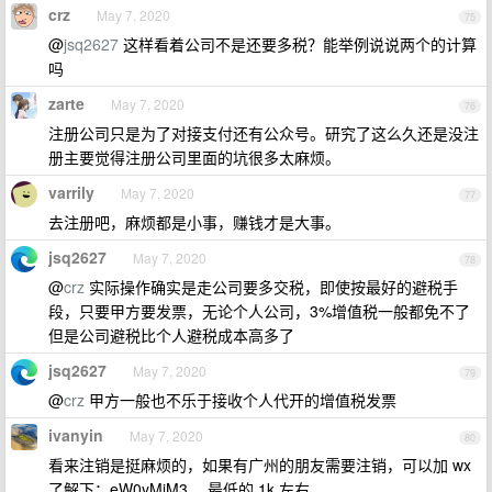
crz
May 7, 2020
75
@
jsq2627
这样看着公司不是还要多税？能举例说说两个的计算
吗
zarte
May 7, 2020
76
注册公司只是为了对接支付还有公众号。研究了这么久还是没注
册主要觉得注册公司里面的坑很多太麻烦。
varrily
May 7, 2020
77
去注册吧，麻烦都是小事，赚钱才是大事。
jsq2627
May 7, 2020
78
@
crz
实际操作确实是走公司要多交税，即使按最好的避税手
段，只要甲方要发票，无论个人公司，3%增值税一般都免不了
但是公司避税比个人避税成本高多了
jsq2627
May 7, 2020
79
@
crz
甲方一般也不乐于接收个人代开的增值税发票
ivanyin
May 7, 2020
80
看来注销是挺麻烦的，如果有广州的朋友需要注销，可以加 wx
了解下：eW0yMjM3 ，最低的 1k 左右