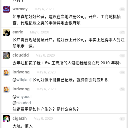
wormcy
May 6, 2020
46
如果真想好好经营，建议在当地注册公司。开户、工商随机抽
查、代理记账之类的事情异地会很麻烦
emric
May 6, 2020
47
公户需要现场见证开户。说好云上开公司，事实上还得本人到注
册地走一遍。
clouddd
May 6, 2020
48
去年注销花了我 1.5w 工商所的人没把我给恶心死 2019 年啊~
ioriwong
May 6, 2020
49
@
willqianji
公司好像不能自己记账，就算你会对应知识
ioriwong
May 6, 2020
50
@
whypool
@
clouddd
注销费用是如何产生的？是什么名头？
cigarzh
May 6, 2020
51
大坑，慎入