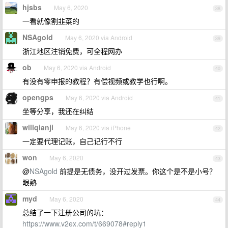
hjsbs
May 6, 2020
38
一看就像割韭菜的
NSAgold
May 6, 2020 via Android
39
浙江地区注销免费，可全程网办
ob
May 6, 2020 via Android
40
有没有零申报的教程？有偿视频或教学也行啊。
opengps
May 6, 2020 via Android
41
坐等分享，我还在纠结
willqianji
May 6, 2020 via iPhone
42
一定要代理记账，自己记行不行
won
May 6, 2020
43
@
NSAgold
前提是无债务，没开过发票。你这个是不是小号？
眼熟
myd
May 6, 2020
44
总结了一下注册公司的坑：
https://www.v2ex.com/t/669078#reply1