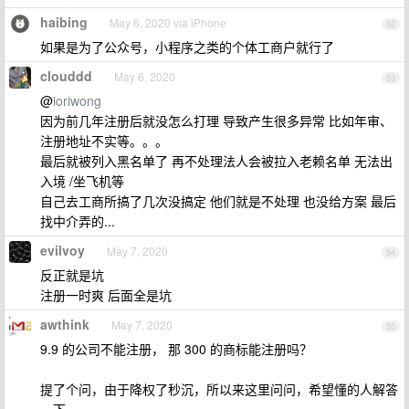
haibing
May 6, 2020 via iPhone
52
如果是为了公众号，小程序之类的个体工商户就行了
clouddd
May 6, 2020
53
@
ioriwong
因为前几年注册后就没怎么打理 导致产生很多异常 比如年审、
注册地址不实等。。。
最后就被列入黑名单了 再不处理法人会被拉入老赖名单 无法出
入境 /坐飞机等
自己去工商所搞了几次没搞定 他们就是不处理 也没给方案 最后
找中介弄的...
evilvoy
May 7, 2020
54
反正就是坑
注册一时爽 后面全是坑
awthink
May 7, 2020
55
9.9 的公司不能注册， 那 300 的商标能注册吗？
提了个问，由于降权了秒沉，所以来这里问问，希望懂的人解答
一下。