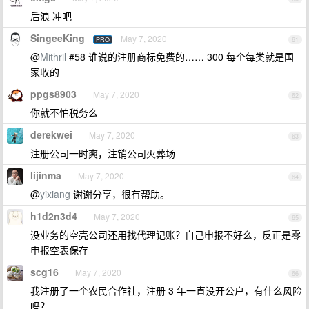
后浪 冲吧
SingeeKing
May 7, 2020
PRO
61
@
Mithril
#58 谁说的注册商标免费的…… 300 每个每类就是国
家收的
ppgs8903
May 7, 2020
62
你就不怕税务么
derekwei
May 7, 2020
63
注册公司一时爽，注销公司火葬场
lijinma
May 7, 2020
64
@
yixiang
谢谢分享，很有帮助。
h1d2n3d4
May 7, 2020
65
没业务的空壳公司还用找代理记账？自己申报不好么，反正是零
申报空表保存
scg16
May 7, 2020
66
我注册了一个农民合作社，注册 3 年一直没开公户，有什么风险
吗？