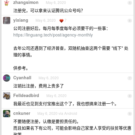
zhangsimon
May 6, 2020
5
注册完，可以拿来认证腾讯公众号吗？
yixiang
May 6, 2020
7
6
公司注册好后，每月每季度每年必须要干的一些事：
https://linguang.tech/post/agency-monthly
去年公司还遇到了经济普查，双随机抽查这两个需要 *线下* 处
理的事情。
供参考。
Cyanhall
May 6, 2020
7
注销比注册，费用上贵多了
Felldeadbird
May 6, 2020
8
我最近也见到支付宝推出这个了，我也想搞来注册一个。
cnkuner
May 6, 2020 via Android
9
不要随便注册，认缴是要担责任的。
而且如果名下有公司，可能会影响自己家里人享受的扶贫等优惠
政策。