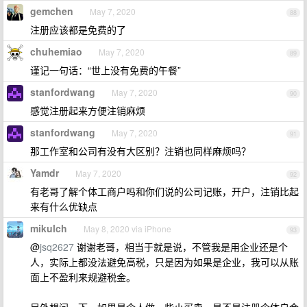
gemchen
May 7, 2020
88
注册应该都是免费的了
chuhemiao
May 7, 2020
89
谨记一句话：“世上没有免费的午餐”
stanfordwang
May 7, 2020
90
感觉注册起来方便注销麻烦
stanfordwang
May 7, 2020
91
那工作室和公司有没有大区别？注销也同样麻烦吗？
Yamdr
May 7, 2020
92
有老哥了解个体工商户吗和你们说的公司记账，开户，注销比起
来有什么优缺点
mikulch
May 8, 2020 via iPhone
93
@
jsq2627
谢谢老哥，相当于就是说，不管我是用企业还是个
人，实际上都没法避免高税，只是因为如果是企业，我可以从账
面上不盈利来规避税金。
另外想问一下，如果是个人做一些小买卖，是不是注册个体户会