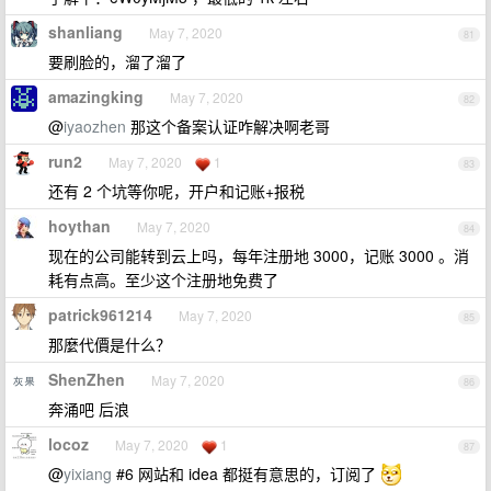
shanliang
May 7, 2020
81
要刷脸的，溜了溜了
amazingking
May 7, 2020
82
@
iyaozhen
那这个备案认证咋解决啊老哥
run2
May 7, 2020
1
83
还有 2 个坑等你呢，开户和记账+报税
hoythan
May 7, 2020
84
现在的公司能转到云上吗，每年注册地 3000，记账 3000 。消
耗有点高。至少这个注册地免费了
patrick961214
May 7, 2020
85
那麼代價是什么？
ShenZhen
May 7, 2020
86
奔涌吧 后浪
locoz
May 7, 2020
1
87
@
yixiang
#6 网站和 idea 都挺有意思的，订阅了