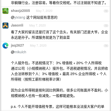
非躺赚行业，注册容易，等着你交税呢。不过注销就不知道了。
shaojz2005
May 7, 2020
72
@
yixiang
这个网站挺有意思的
Jasonli
May 7, 2020
73
看了大家的留言还是打消了这个念头，有关部门还是大爷，企业
永远是孙子。所谓服务就是为了割韭菜
jsq2627
May 7, 2020
74
@
mikulch
个人接外包，不逃税情况下：3% 增值税 + 20% 个人所得税
通过公司（小规模纳税人）接外包，不逃税避税情况，并且把收
入合法转移到个人：3% 增值税 + 最高 25% 企业所得税 + 个人
所得税（按照工薪阶梯税率计算）
因为企业所得税是按利润比例算的，很多公司账面并不盈利，小
规模纳税人也有一些减免，一般都能避免。
p.s. 个人不能开增值税专票，这样可能根本没法接大客户的单