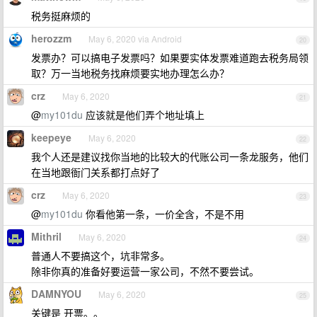
税务挺麻烦的
herozzm
May 6, 2020 via Android
20
发票办？可以搞电子发票吗？如果要实体发票难道跑去税务局领
取？万一当地税务找麻烦要实地办理怎么办？
crz
May 6, 2020
21
@
my101du
应该就是他们弄个地址填上
keepeye
May 6, 2020
22
我个人还是建议找你当地的比较大的代账公司一条龙服务，他们
在当地跟衙门关系都打点好了
crz
May 6, 2020
23
@
my101du
你看他第一条，一价全含，不是不用
Mithril
May 6, 2020
24
普通人不要搞这个，坑非常多。
除非你真的准备好要运营一家公司，不然不要尝试。
DAMNYOU
May 6, 2020
25
关键是 开票。。