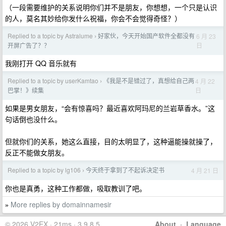
（一段需要维护的关系说明你们并不是朋友，你想想，一个只是认识
的人，莫名其妙给你发什么祝福，你会不会觉得奇怪？）
Replied to a topic by Astralume
好家伙，今天开始国产软件全都没有
6 月 23
›
日
开屏广告了？？
我刚打开 QQ 音乐就有
Replied to a topic by userKamtao
《我是不是错过了，真想给自己两
4 月 22
›
日
巴掌！》续集
如果是男女朋友，“会有惊喜吗？最近喜欢阿玛尼的兰岩草香水。”这
句话倒也没什么。
但就你们的关系，她这么直接，目的太明显了，这种逼能操就操了，
反正不能做女朋友。
Replied to a topic by lg106
今天终于拿到了不起诉决定书
4 月 21 日
›
你也是真勇，这种工作都做，吸取教训了吧。
More replies by domainnamesir
»
© 2026 V2EX · 21ms · 3.9.8.5
About
·
Language