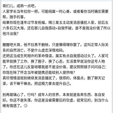
哥们儿，成熟一点吧，
人家学长当年拉你一把，可能纯属一时心善，或者看你当时确实需要
帮，随手的事，
结果你现在逢年过节发祝福，隔三差五主动发消息骚扰人家，前后五
六条石沉大海，还在那儿自我感动+自我怀疑，是不是我没价值了所以
他冷淡我？
醒醒吧大哥，他不拉黑不删除，只是懒得理你罢了。这叫正常人际关
系的自然消亡，不是什么虐恋深情戏码。
还把这当成生死相许的革命情谊，属实有点自我感动过头了。人家可
能早就换了工作、换了圈子、换了心态，生活里早就没你这号人物
了。你还在这儿反复咀嚼我是不是没价值，建议照照镜子问问自己：
你现在除了怀念当年被提携还能给别人提供啥？
真珍惜情谊就别继续发消息骚扰了，很烦的，体面点，删了聊天记
录，该干嘛干嘛去。把这精力拿去提升自己。
别再玻璃心了，行吗？成年人的世界，本来就是各奔东西、各自安
好。你这不是失落，你这是没被需要后的空虚，挺常见的，别当什么
稀有情感了。🙄