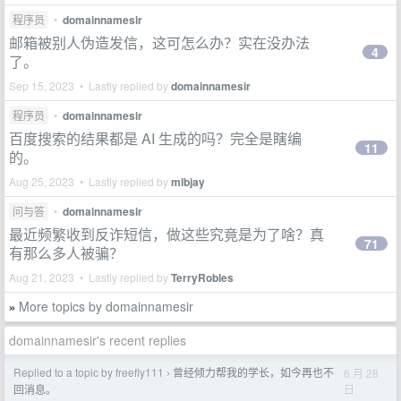
程序员
•
domainnamesir
邮箱被别人伪造发信，这可怎么办？实在没办法
4
了。
Sep 15, 2023 • Lastly replied by
domainnamesir
程序员
•
domainnamesir
百度搜索的结果都是 AI 生成的吗？完全是瞎编
11
的。
Aug 25, 2023 • Lastly replied by
mlbjay
问与答
•
domainnamesir
最近频繁收到反诈短信，做这些究竟是为了啥？真
71
有那么多人被骗？
Aug 21, 2023 • Lastly replied by
TerryRobles
More topics by domainnamesir
»
domainnamesir's recent replies
Replied to a topic by freefly111
曾经倾力帮我的学长，如今再也不
6 月 28
›
日
回消息。