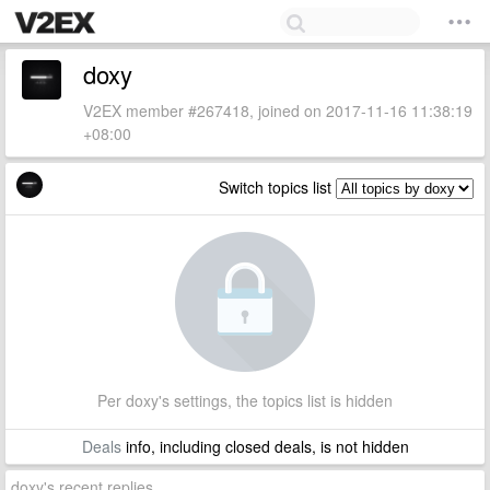
doxy
V2EX member #267418, joined on 2017-11-16 11:38:19
+08:00
Switch topics list
Per doxy's settings, the topics list is hidden
Deals
info, including closed deals, is not hidden
doxy's recent replies