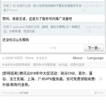
回复了 tf2 创建的主题
张小龙你妈妈喊你不要乱折叠服务号消
2024 年 9 月 27
›
日
息了～～～
赞同，很是无语，这是为了服务号的推广流量吧
回复了 iyobucuo 创建的主题
[抽奖 · 烟台大樱桃] 五一假期已
2024 年 5 月
›
7 日
过，价格有落，欢迎光临
还没吃过山东樱桃
1/10
© 2026 V2EX · 30ms · 3.9.8.5
About
·
Language
618年中大促即将结束：国内外VPS服务器，99元起，续费代金券
[即将结束] 腾讯云618年中大促活动：硅谷CN2、首尔、曼
›
谷、法兰克福、上海、广州VPS服务器，另可免费领取续费/
升级/新购代金券。
Promoted by
id7368
PRO