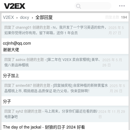
V2EX
doxy
全部回复
回复总数
194
›
›
回复了 channg01 创建的主题
hi，我开发了一个学习英语的软件，
2025 年 5
›
月 27 日
如果你觉得对你有用，留下邮箱，送你 1 年会员
ccjinh@qq.com
谢谢大佬
回复了 aatrox 创建的主题
[第二年在 V2EX 卖自家樱桃] 美早、
2025 年 5 月
›
26 日
俄八新品种樱桃
分子加上
回复了 smilev587 创建的主题
[回复抽奖啦] 自家种植的新鲜黄蜜水
2025 年 5
›
月 26 日
晶樱桃上市, 精挑细选·品质保证·助力父母，快来尝鲜啊！
分子
回复了 syh2 创建的主题
马上周末，分享你们最近在看的剧/
2024 年 11 月 29
›
日
电影🎬吧
The day of the jackal - 豺狼的日子 2024 好看