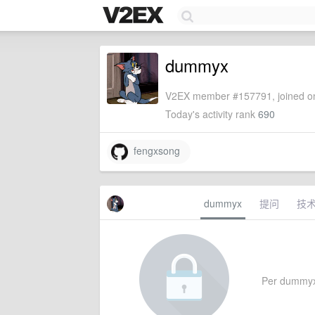
dummyx
V2EX member #157791, joined on
Today's activity rank
690
fengxsong
dummyx
提问
技
Per dummyx's