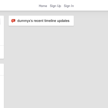
Home
Sign Up
Sign In
dummyx's recent timeline updates