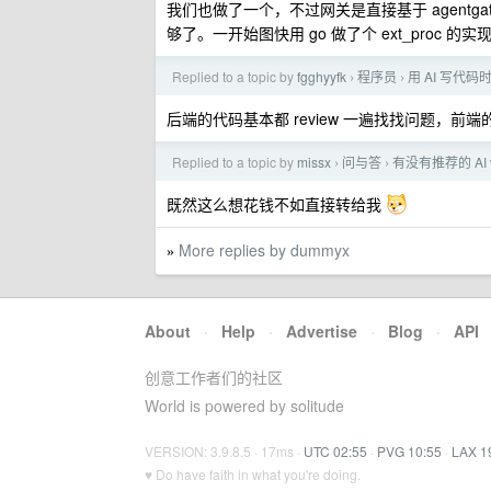
我们也做了一个，不过网关是直接基于 agentgateway/e
够了。一开始图快用 go 做了个 ext_proc 的实
Replied to a topic by
fgghyyfk
程序员
用 AI 写代
›
›
后端的代码基本都 review 一遍找找问题，
Replied to a topic by
missx
问与答
有没有推荐的 AI v
›
›
既然这么想花钱不如直接转给我
More replies by dummyx
»
About
·
Help
·
Advertise
·
Blog
·
API
创意工作者们的社区
World is powered by solitude
VERSION: 3.9.8.5 · 17ms ·
UTC 02:55
·
PVG 10:55
·
LAX 1
♥ Do have faith in what you're doing.