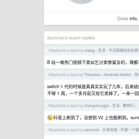
Deals
info,
dummyx's recent replies
Replied to a topic by
realpg
生活
今日踩缝纫机处新
›
›
B 站一堆热门视频下类似乞讨卖惨留言的，理都
Replied to a topic by
Theodora
Nintendo Switch
现
›
›
switch 1 代的时候是真真实实玩了几年，后来
不够 1 周，一个多月前又给它卖掉了。一来一回只
Replied to a topic by
zhangchongjie
生活
散帅们， 
›
›
抖音上刷到了，没想到 V2 上也能刷到。sunsh
Replied to a topic by
aaronrzh
分享创造
开源一个我们自
›
›