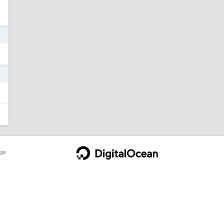
1
1
ge