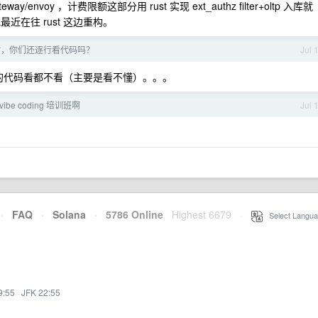
nvoy ，计费限额这部分用 rust 实现 ext_authz filter+oltp 入库就
现最近在往 rust 这边重构。
码时，你们还逐行看代码吗？
Jul 
前端的代码看都不看（主要是看不懂）。。。
ibe coding 培训班啊
Jul 
·
FAQ
·
Solana
·
5786 Online
Highest 6679
·
Select Langua
9:55
·
JFK 22:55