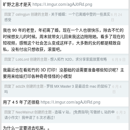
旷野之息才是天
https://i.imgur.com/agAJ0Rd.png
回复了 cslingjun 创建的主题
关于婚姻：一个已离婚中登的一些真实
6 月 24
›
日
感受
我也 90 年的老登，年初离了婚，现在一个人也很快乐，除去不忙的
时候想女儿的时候。周末就带女儿回来我这边陪陪她。看多了现在的
短视频，感慨这个社会怎么变成这样子，大多数的女的都是精致自
私，没有付出只想收获，滚蛋吧。
回复了 LobLord 创建的主题
想入拓竹 X2D，求分享家庭放置攻略
6 月 9 日
›
我最近也在看拓竹的 3D 打印！没基础的话需要准备哪些知识呢？主
要用来给娃打印各种奇奇怪怪的小模型
回复了 adz2k 创建的主题
罗技 MX Master 3 是最适合 mac 的鼠标了
6 月 4
›
日
吗
用了 4 5 年了还很稳
https://i.imgur.com/agAJ0Rd.png
回复了 NeoWalnut 创建的主题
造福 V 站， [免费指导] 写傲娇 L 站的申
6 月 3
›
日
请小作文！我申请了 5 次才通过！
为什么一定要进去吃屎。。