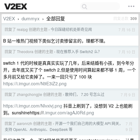
V2EX
dummyx
全部回复
回复总数
309
›
›
回复了 realpg 创建的主题
今日踩缝纫机处新奇见闻
7 月 16 日
›
B 站一堆热门视频下类似乞讨卖惨留言的，理都不理。
回复了 Theodora 创建的主题
现在推荐入手 Switch2 么？
7 月 10 日
›
switch 1 代的时候是真真实实玩了几年，后来结婚有小孩，到今年分
开，去年底又买了个 switch 2,但是使用时间算起来都不够 1 周，一个
多月前又给它卖掉了。一来一回只亏了 100 块
https://i.imgur.com/N9E3iZ2.png
回复了 zhangchongjie 创建的主题
散帅们， 7.20 号怎么过
7 月 9 日
›
https://i.imgur.com/NIvxivj.png
抖音上刷到了，没想到 V2 上也能刷
到。sunshinehttps://
i.imgur.com/agAJ0Rd.png
回复了 aaronrzh 创建的主题
开源一个我们自己用的大模型 API 网关，
7 月
›
9 日
支持 OpenAI、Anthropic、DeepSeek 等