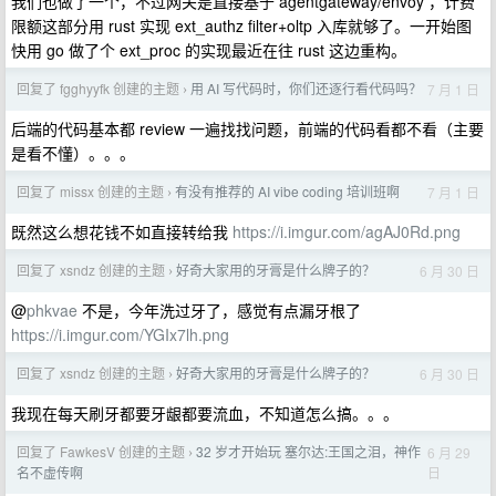
我们也做了一个，不过网关是直接基于 agentgateway/envoy ，计费
限额这部分用 rust 实现 ext_authz filter+oltp 入库就够了。一开始图
快用 go 做了个 ext_proc 的实现最近在往 rust 这边重构。
回复了 fgghyyfk 创建的主题
用 AI 写代码时，你们还逐行看代码吗？
7 月 1 日
›
后端的代码基本都 review 一遍找找问题，前端的代码看都不看（主要
是看不懂）。。。
回复了 missx 创建的主题
有没有推荐的 AI vibe coding 培训班啊
7 月 1 日
›
既然这么想花钱不如直接转给我
https://i.imgur.com/agAJ0Rd.png
回复了 xsndz 创建的主题
好奇大家用的牙膏是什么牌子的？
6 月 30 日
›
@
phkvae
不是，今年洗过牙了，感觉有点漏牙根了
https://i.imgur.com/YGIx7lh.png
回复了 xsndz 创建的主题
好奇大家用的牙膏是什么牌子的？
6 月 30 日
›
我现在每天刷牙都要牙龈都要流血，不知道怎么搞。。。
回复了 FawkesV 创建的主题
32 岁才开始玩 塞尔达:王国之泪，神作
6 月 29
›
日
名不虚传啊