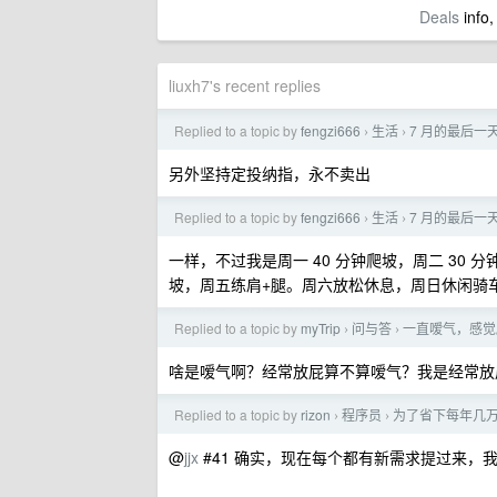
Deals
info,
liuxh7's recent replies
Replied to a topic by
fengzi666
生活
7 月的最后
›
›
另外坚持定投纳指，永不卖出
Replied to a topic by
fengzi666
生活
7 月的最后
›
›
一样，不过我是周一 40 分钟爬坡，周二 30 分
坡，周五练肩+腿。周六放松休息，周日休闲骑车 
Replied to a topic by
myTrip
问与答
一直嗳气，感觉
›
›
啥是嗳气啊？经常放屁算不算嗳气？我是经常
Replied to a topic by
rizon
程序员
为了省下每年几万的
›
›
@
jjx
#41 确实，现在每个都有新需求提过来，