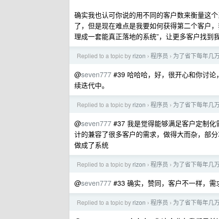
确实我也认可你说的用不同的客户数来衡量这个
了，但是现在难点是我要如何获得第二个客户，我
理成一套能真正落地的系统”，让更多客户找到
Replied to a topic by
rizon
程序员
为了省下每年几万的
›
›
@
seven777
#39 哈哈哈，好，很开心和你讨
续迭代中。
Replied to a topic by
rizon
程序员
为了省下每年几万的
›
›
@
seven777
#37 我是觉得能够满足客户定制化
计的兼容了很多客户的需求，做得大而杂，部分
做成了系统
Replied to a topic by
rizon
程序员
为了省下每年几万的
›
›
@
seven777
#33 确实，赞同，客户不一样，
Replied to a topic by
rizon
程序员
为了省下每年几万的
›
›