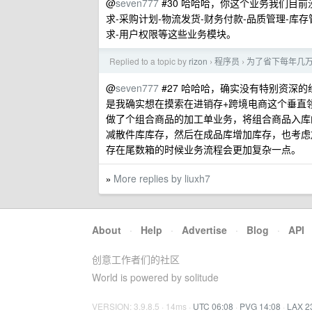
@
seven777
#30 哈哈哈，你这个业务我们目
求-采购计划-物流发货-财务付款-品质管理-库
求-用户权限等这些业务模块。
Replied to a topic by
rizon
程序员
为了省下每年几万的
›
›
@
seven777
#27 哈哈哈，确实没有特别资深
是我确实想在摸索在进销存+跨境电商这个垂直
做了个组合商品的加工单业务，将组合商品入库
减散件库库存，然后在成品库增加库存，也考虑
存在尾数箱的时候业务流程会更加复杂一点。
More replies by liuxh7
»
About
·
Help
·
Advertise
·
Blog
·
API
创意工作者们的社区
World is powered by solitude
VERSION: 3.9.8.5 · 14ms ·
UTC 06:08
·
PVG 14:08
·
LAX 2