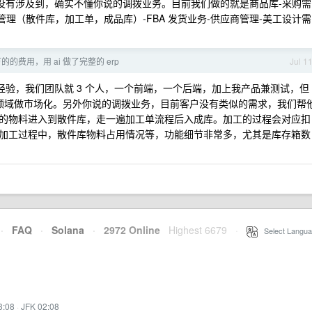
前没有涉及到，确实不懂你说的调拨业务。目前我们做的就是商品库-采购需
存管理（散件库，加工单，成品库）-FBA 发货业务-供应商管理-美工设计需
的费用，用 ai 做了完整的 erp
Jul 1
的经验，我们团队就 3 个人，一个前端，一个后端，加上我产品兼测试，但
领域做市场化。另外你说的调拨业务，目前客户没有类似的需求，我们帮
的物料进入到散件库，走一遍加工单流程后入成库。加工的过程会对应扣
加工过程中，散件库物料占用情况等，功能细节非常多，尤其是库存箱数
·
FAQ
·
Solana
·
2972 Online
Highest 6679
·
Select Langua
3:08
·
JFK 02:08