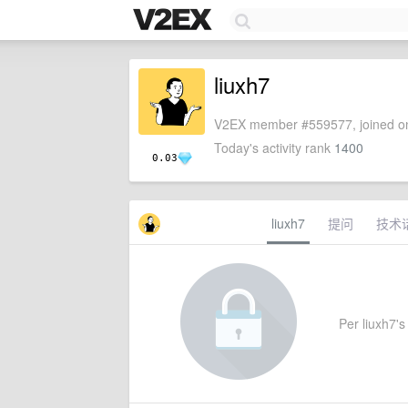
liuxh7
V2EX member #559577, joined on
Today's activity rank
1400
0.03
liuxh7
提问
技术
Per liuxh7's 