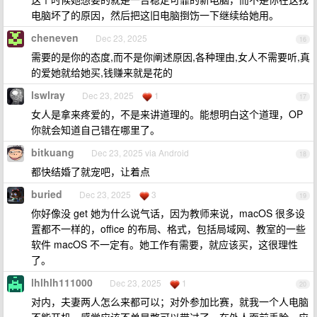
电脑坏了的原因，然后把这旧电脑捯饬一下继续给她用。
cheneven
Dec 23, 2025
16
需要的是你的态度,而不是你阐述原因,各种理由,女人不需要听,真
的爱她就给她买,钱赚来就是花的
lswlray
Dec 23, 2025
1
17
女人是拿来疼爱的，不是来讲道理的。能想明白这个道理，OP
你就会知道自己错在哪里了。
bitkuang
Dec 23, 2025 via Android
18
都快结婚了就宠吧，让着点
buried
Dec 23, 2025
3
19
你好像没 get 她为什么说气话，因为教师来说，macOS 很多设
置都不一样的，office 的布局、格式，包括局域网、教室的一些
软件 macOS 不一定有。她工作有需要，就应该买，这很理性
了。
lhlhlh111000
Dec 23, 2025
1
20
对内，夫妻两人怎么来都可以；对外参加比赛，就我一个人电脑