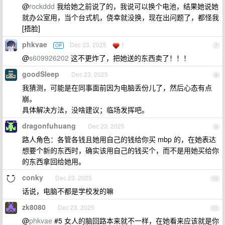
@
rockddd
我给她之前说了的，我说可以换个电池，结果她说她
就办公室用，当个台式机，侥幸就没换，现在出问题了，都怪我
[捂脸]
phkvae
Dec 23, 2025
1
OP
7
@
s609926202
这不更炸了，把她送的东西卖了！！！
goodSleep
Dec 23, 2025
8
我猜测，可能是在同事面前因为电脑丢份儿了，然后心态有点
崩。
具体解决方法，没啥建议；临场发挥吧。
dragonfuhuang
Dec 23, 2025
9
路人角色：各管各钱且她用自己的钱给你买 mbp 的，在她表达
想要个新的东西时，确实该用自己的钱买个，而不是用她买给你
的东西拿回给她用。
conky
Dec 23, 2025
10
话说，电脑不都是学校发的嘛
zk8080
Dec 23, 2025
11
@
phkvae
#5 女人的脑回路本来就不一样，在她看来应该就是你