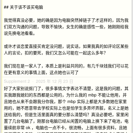
## 关于该不该买电脑
我觉得真没必要，她的确是因为电脑突然掉链子了才这样的，因为我
们双方沟通的问题，导致不愉快，女生的确是感性一些，她刚刚给我
说先换电池看看。
或许才谈恋爱直接买肯定没问题，说实话，如果我真的如评论区某些
人的言论，扣的要死，我们又怎么可能在一起这么多年？
我们现在是一家人了，本质上是利益共同的，有几千块钱我们可以花
在更有意义的事情上面，这点她也认可了
Supplement 2 · 2025 年 12 月 23 日
好了大家别说抠门了，很多事情文字表达不清楚，这是我的问题，其
实我跟我媳妇的东西都是公用的，为什么我的 mbp 不能让他用，并
且她也从来不会跟我分你我，那个 mbp 实际上都是大多数她在家里
用的，她不愿意带去学校实际上也是怕学生多弄坏弄脏，名义上是她
送给我的，但是生活里面真的要分那么清楚吗？真没必要吧，家里闲
置了几台电脑了，刚那台电脑已经从闲置的电脑上换下来了电池，电
量续航非常 ok ，电脑也一点不卡，很流畅，上面有很多资料，且她