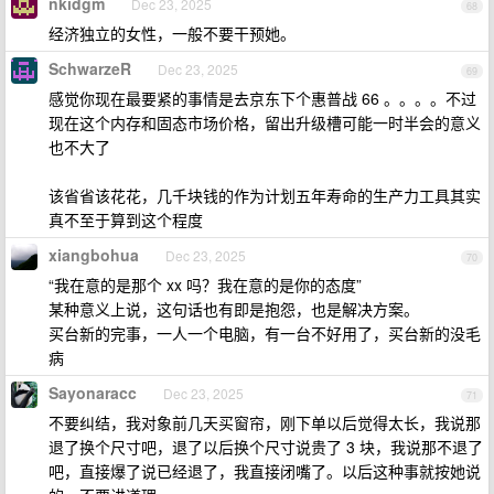
nkidgm
Dec 23, 2025
68
经济独立的女性，一般不要干预她。
SchwarzeR
Dec 23, 2025
69
感觉你现在最要紧的事情是去京东下个惠普战 66 。。。。不过
现在这个内存和固态市场价格，留出升级槽可能一时半会的意义
也不大了
该省省该花花，几千块钱的作为计划五年寿命的生产力工具其实
真不至于算到这个程度
xiangbohua
Dec 23, 2025
70
“我在意的是那个 xx 吗？我在意的是你的态度”
某种意义上说，这句话也有即是抱怨，也是解决方案。
买台新的完事，一人一个电脑，有一台不好用了，买台新的没毛
病
Sayonaracc
Dec 23, 2025
71
不要纠结，我对象前几天买窗帘，刚下单以后觉得太长，我说那
退了换个尺寸吧，退了以后换个尺寸说贵了 3 块，我说那不退了
吧，直接爆了说已经退了，我直接闭嘴了。以后这种事就按她说