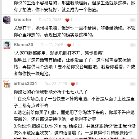
你说的生活不容易啥的，那些我能理解，但是生活就是这样，她
有了想法，你不安抚好，就会成为一个伤疤。
kristofer
Dec 23, 2025
1
85
关键在于，她想换电脑，但是你一直不给换，非要给她修。不管
你心里咋想的，表现出来的确实是这样的。
Blanca30
Dec 23, 2025
1
86
“人家电脑都能用，就她电脑打不开，感觉很憨”
很明显了这句话带有情绪，让她没面子了，这时候需要安抚情
绪，再提供两个选项 1:要不给你换台电脑吧，我帮你看看，2:或
者帮你换一块电池。
arthas2234
Dec 23, 2025
9
87
你媳妇的心情我都能分析个七七八八了
1.在公众场合用了一台快要坏掉的电脑，不管是从面子上还是里
子上都有点过不去
2.她之前给你买了电脑，而她用了你淘汰下来的，你却不答应她
买新的，还在那说要换电池，她觉得不对等
3.你说:你把媳妇送你的 mbp 给媳妇，并且还跟她说“反正我也没
怎么用放家里吃灰”，这句话聊爆了。一是觉得你对待她送给你