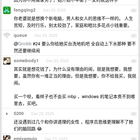
fengqing2
Dec 23, 2025
60
你老婆就是想换个新电脑，男人和女人的思维不一样的。 人生
苦短，及时行乐，别太较劲了，家庭和睦比多花点小钱重要。
queue
Dec 23, 2025
61
@
Gnnbb
#24 要么你给她买台洗地机吧 全自动上下水那种 要不
然还要继续闹
somebody1
Dec 23, 2025
62
其实就是想花钱了，为什么没有理由的闹，就是我想要，我想
要，虽然你有一堆正当的理由，但是我想要，你不给我买，我就
闹。
买一个呗，看样子也不会买 mbp ，windows 的笔记本贵不到哪
里去，买吧。
5200
Dec 23, 2025
63
还没遇到过几个和你讲道理的女性 ，程序员思维更理解不了她
们的脑回路 😂
emiyamuto
Dec 23, 2025
64