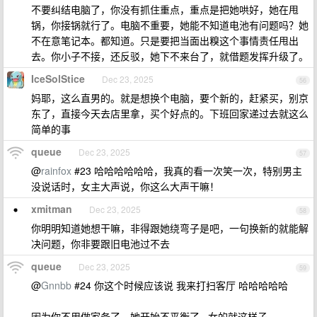
不要纠结电脑了，你没有抓住重点，重点是把她哄好，她在甩
锅，你接锅就行了。电脑不重要，她能不知道电池有问题吗？她
不在意笔记本。都知道。只是要把当面出糗这个事情责任甩出
去。你小子不接，还反驳，她下不来台了，就借题发挥升级了。
IceSolStice
Dec 23, 2025
56
妈耶，这么直男的。就是想换个电脑，要个新的，赶紧买，别京
东了，直接今天去店里拿，买个好点的。下班回家递过去就这么
简单的事
queue
Dec 23, 2025
57
@
rainfox
#23 哈哈哈哈哈哈，我真的看一次笑一次，特别男主
没说话时，女主大声说，你这么大声干嘛！
xmitman
Dec 23, 2025
58
你明明知道她想干嘛，非得跟她绕弯子是吧，一句换新的就能解
决问题，你非要跟旧电池过不去
queue
Dec 23, 2025
59
@
Gnnbb
#24 你这个时候应该说 我来打扫客厅 哈哈哈哈哈
因为你不用做家务了，她开始不平衡了···女的就这样子