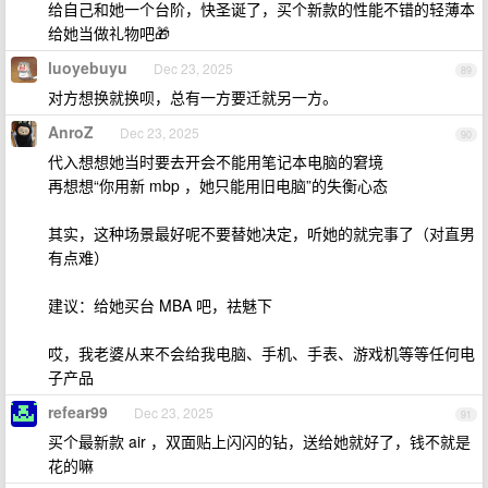
给自己和她一个台阶，快圣诞了，买个新款的性能不错的轻薄本
给她当做礼物吧🎁
luoyebuyu
Dec 23, 2025
89
对方想换就换呗，总有一方要迁就另一方。
AnroZ
Dec 23, 2025
90
代入想想她当时要去开会不能用笔记本电脑的窘境
再想想“你用新 mbp ，她只能用旧电脑”的失衡心态
其实，这种场景最好呢不要替她决定，听她的就完事了（对直男
有点难）
建议：给她买台 MBA 吧，祛魅下
哎，我老婆从来不会给我电脑、手机、手表、游戏机等等任何电
子产品
refear99
Dec 23, 2025
91
买个最新款 air ，双面贴上闪闪的钻，送给她就好了，钱不就是
花的嘛