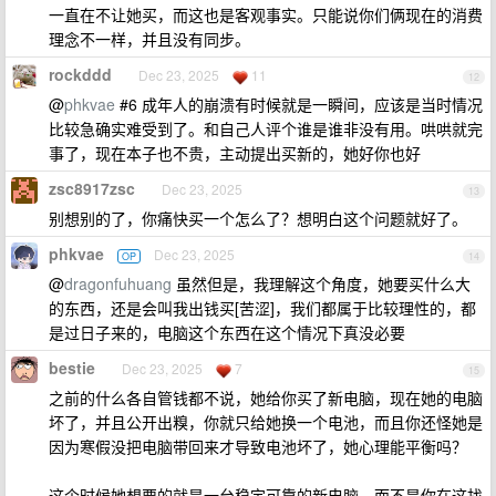
一直在不让她买，而这也是客观事实。只能说你们俩现在的消费
理念不一样，并且没有同步。
rockddd
Dec 23, 2025
11
12
@
phkvae
#6 成年人的崩溃有时候就是一瞬间，应该是当时情况
比较急确实难受到了。和自己人评个谁是谁非没有用。哄哄就完
事了，现在本子也不贵，主动提出买新的，她好你也好
zsc8917zsc
Dec 23, 2025
13
别想别的了，你痛快买一个怎么了？想明白这个问题就好了。
phkvae
Dec 23, 2025
OP
14
@
dragonfuhuang
虽然但是，我理解这个角度，她要买什么大
的东西，还是会叫我出钱买[苦涩]，我们都属于比较理性的，都
是过日子来的，电脑这个东西在这个情况下真没必要
bestie
Dec 23, 2025
7
15
之前的什么各自管钱都不说，她给你买了新电脑，现在她的电脑
坏了，并且公开出糗，你就只给她换一个电池，而且你还怪她是
因为寒假没把电脑带回来才导致电池坏了，她心理能平衡吗？
这个时候她想要的就是一台稳定可靠的新电脑，而不是你在这找