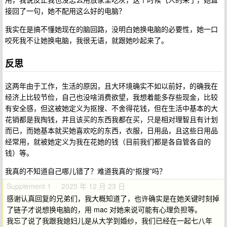
接回了一句，她不配用这么好的电脑？
我实在是搞不懂她现在的脑回路，没明白她换电脑的必要性，她一口
咬死我不让她换电脑，我很无语，就跟她吵起来了。
反思
这两年由于工作，生活的原因，且大环境确实不如以前好，的确我在
经济上比较节俭，自己也没啥消费欲望，我想着能多存些现金，比较
有安全感，但这被她定义为抠搜、不舍得花钱，但在生活中基本的大
花销都是我掏钱，并且该买的东西我都在买，只是相对理智且有计划
而已，而她基本就买她喜欢吃的东西，衣服，日用品，且这些日用品
经常用，就被她定义为我在花她的钱（目前我们都是各自管各自的
钱）等。
我真的不知道自己哪儿错了？难道我真的“抠搜”吗？
Supplement 1 · 2025 年 12 月 23 日
感谢认真回复的兄弟们，我大概知道了，也许确实是在她关键时刻掉
了链子才说想换电脑的，用 mac 对她来说可能有心理负担等。
我忘了说了我跟我媳妇儿是从大学到婚纱，我们已经在一起七八年