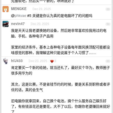
先服软吧，然后买一个新的，哄哄就好了
MENGKE
Dec 23, 2025
33
@
phkvae
#5 关键是你认为真的是电脑坏了的问题吗
nevin47
Dec 23, 2025
34
我是天天让我老婆换她的设备，然后她非常喜欢捡我用过的电
脑、手机、各种电子产品用
家里的经济条件，基本上各种电子设备每年跟风换顶配可能都没
啥感觉的那种，我理解这种只能说属于个人习惯了……
hfJ433
Dec 23, 2025
3
35
肯定要买一个新的给她，就当还礼了，最好买个华为，教师圈子
很多用华为的
其次，这是比赛，不是省钱节约的时候，要是关系到职称或者评
优的话，真的会生气
旧电脑你就拿回来，自己换个电池，搞个什么服务自己娱乐好
了，有些钱该花还是要花，大不了以后，你跟你老婆赚回来就好
了