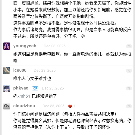
面一度很尴尬，结果你就想换个电池，她看来天塌了，你却当件
小事，在她看来就很敷衍，加上以前还给你买新电脑，感觉在你
两关系里地位失衡了，自然就开始狗血剧情。
这件事落脚点不是抠不抠，是你没发现什么时候没法抠。
作为事后诸葛亮，我觉得事情很明显，但是当事人可能真的反应
不过来，所以还是单身好，分了吧。🐶
youngyeah
Dec 23, 2025
76
她这明显是想换新电脑啊，你一直提电池的事儿，她就认为你抠
咯
ice000
Dec 23, 2025
77
唯小人与女子难养也
phkvae
Dec 23, 2025
OP
78
@
xmh51
已经知道错了
cloudzhou
Dec 23, 2025
1
79
你们核心问题是经济问题（包括大件物品需要共同决定）
你可能觉得莫名其妙，但是你老婆也许曾经表示过想换电脑，你
潜意识里拒绝了（从你上下文），导致出了问题怪你