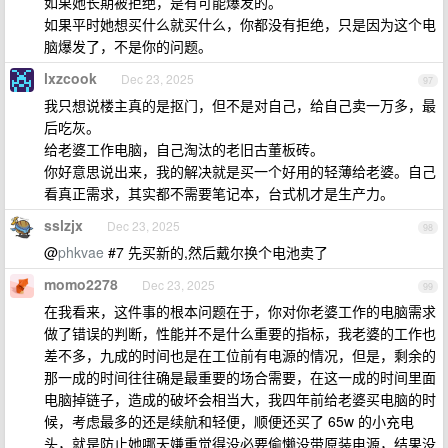
如果她长期被拒绝，是有可能爆发的。
如果平时她想买什么就买什么，你都没有拒绝，只是因为这个电
脑爆发了，不是你的问题。
lxzcook
Dec 23, 2025
97
我只想说楼主真的是抠门，但不是对自己，给自己卖一万多，最
后吃灰。
给老婆工作电脑，自己淘汰的老旧古董板砖。
你好意思说出来，我的解决就是买一个好用的轻薄给老婆。自己
看真正需求，其实都不需要笔记本，台式机才是生产力。
sslzjx
Dec 23, 2025
98
@
phkvae
#7 先买新的,然后戴尔换个电池卖了
momo2278
Dec 23, 2025
99
在我看来，这件事的根本问题在于，你对你老婆工作的电脑需求
做了错误的判断，性能并不是什么重要的指标，我老婆的工作也
差不多，九成的时间也是在工位前有电源的情况，但是，剩余的
那一成的时间往往确是最重要的场合需要，在这一成的时间里面
电脑掉链子，造成的破坏会相当大，我四年前给老婆买电脑的时
候，考虑最多的还是续航和轻便，顺便还买了 65w 的小充电
头，就是防止她哪天嫌重觉得没必要偷懒没带原装电源，结果没