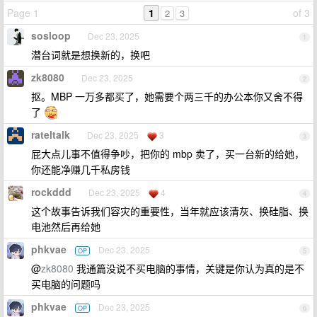
Page 1
1
of 3
2
3
sosloop
Dec 23, 2025
1
潜台词就是想换新的，换吧
zk8080
Dec 23, 2025
2
抠。MBP 一万多都买了，她需要个两三千的办公本你又舍不得
了
rateltalk
Dec 23, 2025
3
3
屁大点儿事不值得争吵，把你的 mbp 卖了，买一台新的给她，
你还能净赚几千私房钱
rockddd
Dec 23, 2025
4
4
这个故事告诉我们容灾的重要性，当年就应该清灰、换硅脂、换
电池然后再给她
phkvae
Dec 23, 2025
OP
5
@
zk8080
我通篇没说不买电脑的事情，关键是你认为真的是不
买电脑的问题吗
phkvae
Dec 23, 2025
OP
6