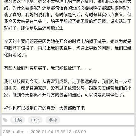
很习惯这个电脑，她又不爱整理电脑里面的资料，换电脑成本真挺大
的，为什么要换呢？还是那句话真的没的必要换啊🤣那些劝换得就别
劝了真的，我媳妇说我扣，有时候是气话，有时候其实带点褒义，但
我今天发帖是在气头上，脑子里想起了她无数的坏习惯，说实话过了
就好了，即便是以后还可能发生
今天的主要问题还是因为她在开会的时候电脑掉了链子，她以为就是
电脑坏了该换了，再加上我确实直男，沟通上导致的问题，我们已经
化解消化了。
有些人扯到别买房买车，我只能说扯远了。。。
我们从校园到今天，从青涩到成熟，走了很远的路，我们的每一步都
很扎实，都是普通家庭，没有过多依赖父母，踏踏实实经营我们的小
家，能到今天都离不开对方的包容和鼓励，可以说是灵魂伴侣了。
祝你也可以找到自己的真爱！大家都散了吧
电脑
电池
争吵
258 replies
•
2026-01-04 16:56:12 +08:00