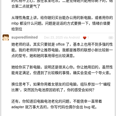
的礼物不上心，放在家里吃灰。二是觉得她只配用你剩下的，结
合第二点就更气了
从理性角度上讲，给你媳妇买台能办公用的新电脑，或者用你的
mbp 都没什么问题。问题是说话的方式要换一下，情绪价值要
给到位
superedlimited
Dec 23, 2025 via Android
1
88
她老师的话，其实只要就是 office 了，基本上也用不到多强的性
能。我的老师同学让推荐电脑，我都是推荐的联想小新比较新一
点的型号，她和她同事用得也比较满意。
她给你买了新电脑，说明还是很关心你。你让她用旧的，虽然性
能肯定满足，但遇到了比较糗的事情，确实会变成一个导火索。
换位思考下，如果你用着女朋友的旧电脑，组队参加一个“编程
比赛“，突然因为电池原因宕机了，你的感受会如何？
还有，你知道旧电脑电池老化的问题，不能侥幸一直带着
adapter 就万事大吉的，你写代码也偶尔会出 bug 呢。