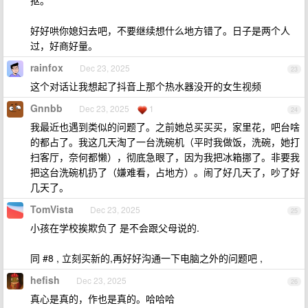
抠。
好好哄你媳妇去吧，不要继续想什么地方错了。日子是两个人
过，好商好量。
rainfox
Dec 23, 2025
23
这个对话让我想起了抖音上那个热水器没开的女生视频
Gnnbb
Dec 23, 2025
1
24
我最近也遇到类似的问题了。之前她总买买买，家里花，吧台啥
的都占了。我这几天淘了一台洗碗机（平时我做饭，洗碗，她打
扫客厅，奈何都懒），彻底急眼了，因为我把冰箱挪了。非要我
把这台洗碗机扔了（嫌难看，占地方）。闹了好几天了，吵了好
几天了。
TomVista
Dec 23, 2025
25
小孩在学校挨欺负了 是不会跟父母说的.
同 #8 , 立刻买新的,再好好沟通一下电脑之外的问题吧 ,
hefish
Dec 23, 2025
26
真心是真的，作也是真的。哈哈哈