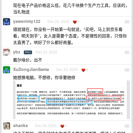
现在电子产品价格这么低，花几千块换个生产力工具，应该的，
当礼物送
yawenimy122
Dec 23, 2025
1
80
错就错在，你没有一开始第一句就说，“买吧，马上到京东看
看，明天到手”，女人是需要个态度，不是理性的回答，只怪你
太直男了。哄好了什么都好商量。
ybz
Dec 23, 2025
PRO
81
戴尔啥价，出不
XuDongJianSama
Dec 23, 2025
6
82
她想换电脑，不想修，你非要她修
shanks
Dec 23, 2025
1
83