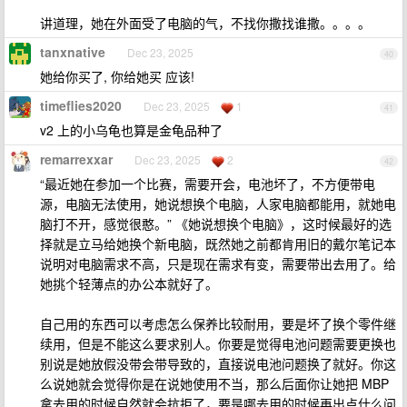
讲道理，她在外面受了电脑的气，不找你撒找谁撒。。。。
tanxnative
Dec 23, 2025
40
她给你买了, 你给她买 应该!
timeflies2020
Dec 23, 2025
1
41
v2 上的小乌龟也算是金龟品种了
remarrexxar
Dec 23, 2025
2
42
“最近她在参加一个比赛，需要开会，电池坏了，不方便带电
源，电脑无法使用，她说想换个电脑，人家电脑都能用，就她电
脑打不开，感觉很憨。” 《她说想换个电脑》，这时候最好的选
择就是立马给她换个新电脑，既然她之前都肯用旧的戴尔笔记本
说明对电脑需求不高，只是现在需求有变，需要带出去用了。给
她挑个轻薄点的办公本就好了。
自己用的东西可以考虑怎么保养比较耐用，要是坏了换个零件继
续用，但是不能这么要求别人。你要是觉得电池问题需要更换也
别说是她放假没带会带导致的，直接说电池问题换了就好。你这
么说她就会觉得你是在说她使用不当，那么后面你让她把 MBP
拿去用的时候自然就会抗拒了，要是哪去用的时候再出点什么问