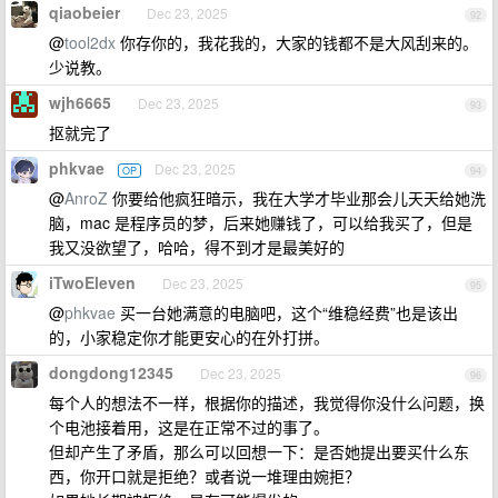
qiaobeier
Dec 23, 2025
92
@
tool2dx
你存你的，我花我的，大家的钱都不是大风刮来的。
少说教。
wjh6665
Dec 23, 2025
93
抠就完了
phkvae
Dec 23, 2025
OP
94
@
AnroZ
你要给他疯狂暗示，我在大学才毕业那会儿天天给她洗
脑，mac 是程序员的梦，后来她赚钱了，可以给我买了，但是
我又没欲望了，哈哈，得不到才是最美好的
iTwoEleven
Dec 23, 2025
95
@
phkvae
买一台她满意的电脑吧，这个“维稳经费”也是该出
的，小家稳定你才能更安心的在外打拼。
dongdong12345
Dec 23, 2025
96
每个人的想法不一样，根据你的描述，我觉得你没什么问题，换
个电池接着用，这是在正常不过的事了。
但却产生了矛盾，那么可以回想一下：是否她提出要买什么东
西，你开口就是拒绝？或者说一堆理由婉拒？