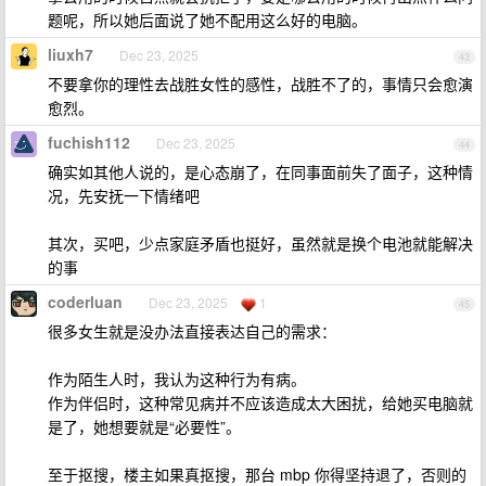
题呢，所以她后面说了她不配用这么好的电脑。
liuxh7
Dec 23, 2025
43
不要拿你的理性去战胜女性的感性，战胜不了的，事情只会愈演
愈烈。
fuchish112
Dec 23, 2025
44
确实如其他人说的，是心态崩了，在同事面前失了面子，这种情
况，先安抚一下情绪吧
其次，买吧，少点家庭矛盾也挺好，虽然就是换个电池就能解决
的事
coderluan
Dec 23, 2025
1
45
很多女生就是没办法直接表达自己的需求：
作为陌生人时，我认为这种行为有病。
作为伴侣时，这种常见病并不应该造成太大困扰，给她买电脑就
是了，她想要就是“必要性”。
至于抠搜，楼主如果真抠搜，那台 mbp 你得坚持退了，否则的