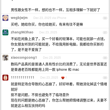
男性跟女性不一样，想的也不一样，互相多理解一下就好了
wegbjwjm
Dec 23, 2025 via iPhone
36
买吧，她给你买，你也给她买，有来有往不是嘛
zhang963hao
Dec 23, 2025
37
不如在闲鱼上卖了，买一个好看的轻薄本，可能也就舔一点钱，
你女朋友听到的可能就是，不给我用新电脑，我都给你买新的
了，是不是不爱我了
xiaocongcong1
Dec 23, 2025
38
数码产品真的是普通人具有性价比的消费了，无论是世界首富还
是普通老百姓都能用上同一款 iphone 和 mac
111111111111
Dec 23, 2025
1
39
就是特定场合导致的心态崩了，好好哄着，帮她消化掉这个情绪
就好
抠不是问题，不抠也避免不了临场意外
现在的问题是她心态崩了，你怎么帮她把情绪调整过来，夫妻不
就是这么相互扶持的吗