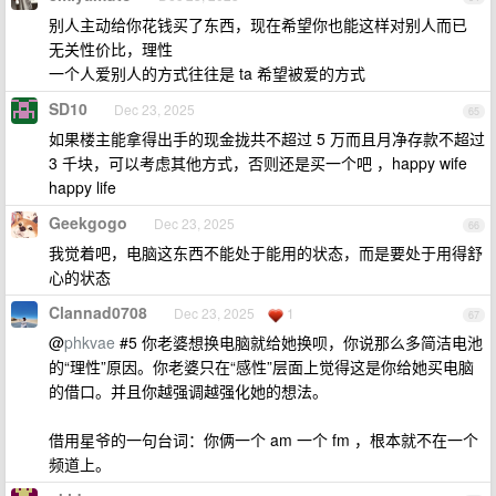
别人主动给你花钱买了东西，现在希望你也能这样对别人而已
无关性价比，理性
一个人爱别人的方式往往是 ta 希望被爱的方式
SD10
Dec 23, 2025
65
如果楼主能拿得出手的现金拢共不超过 5 万而且月净存款不超过
3 千块，可以考虑其他方式，否则还是买一个吧 ，happy wife
happy life
Geekgogo
Dec 23, 2025
66
我觉着吧，电脑这东西不能处于能用的状态，而是要处于用得舒
心的状态
Clannad0708
Dec 23, 2025
1
67
@
phkvae
#5 你老婆想换电脑就给她换呗，你说那么多简洁电池
的“理性”原因。你老婆只在“感性”层面上觉得这是你给她买电脑
的借口。并且你越强调越强化她的想法。
借用星爷的一句台词：你俩一个 am 一个 fm ，根本就不在一个
频道上。