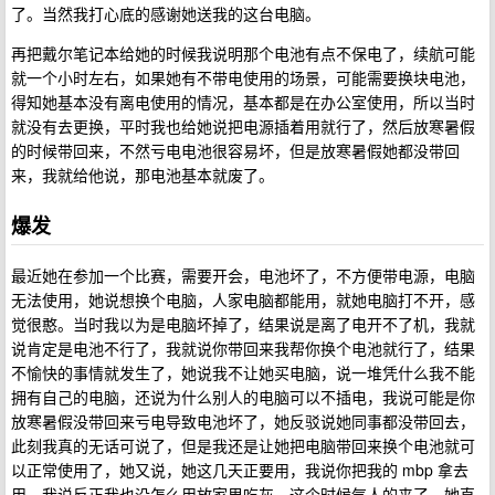
了。当然我打心底的感谢她送我的这台电脑。
再把戴尔笔记本给她的时候我说明那个电池有点不保电了，续航可能
就一个小时左右，如果她有不带电使用的场景，可能需要换块电池，
得知她基本没有离电使用的情况，基本都是在办公室使用，所以当时
就没有去更换，平时我也给她说把电源插着用就行了，然后放寒暑假
的时候带回来，不然亏电电池很容易坏，但是放寒暑假她都没带回
来，我就给他说，那电池基本就废了。
爆发
最近她在参加一个比赛，需要开会，电池坏了，不方便带电源，电脑
无法使用，她说想换个电脑，人家电脑都能用，就她电脑打不开，感
觉很憨。当时我以为是电脑坏掉了，结果说是离了电开不了机，我就
说肯定是电池不行了，我就说你带回来我帮你换个电池就行了，结果
不愉快的事情就发生了，她说我不让她买电脑，说一堆凭什么我不能
拥有自己的电脑，还说为什么别人的电脑可以不插电，我说可能是你
放寒暑假没带回来亏电导致电池坏了，她反驳说她同事都没带回去，
此刻我真的无话可说了，但是我还是让她把电脑带回来换个电池就可
以正常使用了，她又说，她这几天正要用，我说你把我的 mbp 拿去
用，我说反正我也没怎么用放家里吃灰，这个时候气人的来了，她直