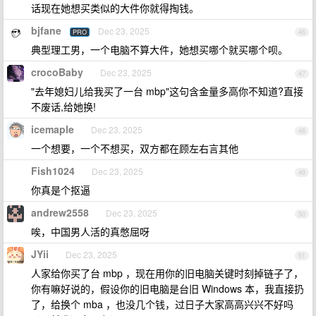
话现在她想买类似的大件你就得掏钱。
bjfane
Dec 23, 2025
PRO
46
典型理工男，一个电脑不算大件，她想买哪个就买哪个呗。
crocoBaby
Dec 23, 2025
47
"去年媳妇儿给我买了一台 mbp"这句含金量多高你不知道?直接
不废话,给她换!
icemaple
Dec 23, 2025
48
一个想要，一个不想买，双方都在顾左右言其他
Fish1024
Dec 23, 2025
49
你真是个抠逼
andrew2558
Dec 23, 2025
50
唉，中国男人活的真憋屈呀
JYii
Dec 23, 2025
51
人家给你买了台 mbp ，现在用你的旧电脑关键时刻掉链子了，
你有嘛好说的，假设你的旧电脑是台旧 Windows 本，我直接扔
了，给换个 mba ，也没几个钱，过日子大家高高兴兴不好吗