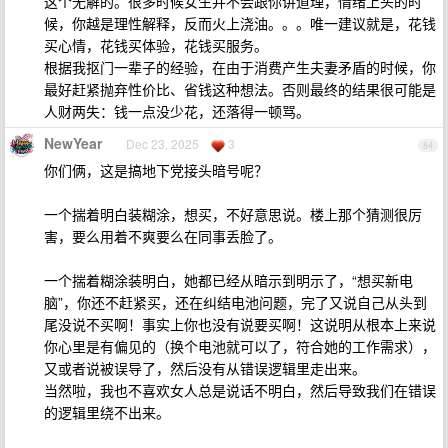
这个无解的。很多时候女生并不会跟你讲道理，情绪上头的时
候，你越是理性解释，反而火上浇油。。。唯一建议就是，花钱
买心情，花钱买体验，花钱买服务。
根据我抠门一辈子的经验，在由于消费产生夫妻矛盾的时候，你
最好赶紧抛弃性价比、省钱这种想法。否则最终的结果很可能是
人财两失：钱一点没少花，还落得一顿骂。
NewYear
Dec 23, 2025
3
84
你们俩，这是搞地下党接头暗号呢？
一个揣着明白装糊涂，想买，不好意思说。楼上那个猜测很厉
害，要么用着不爽要么在同事丢脸了。
一个揣着糊涂装明白，她都已经从暗示到明示了，“想买新电
脑”，你还不赶紧买，还在纠结电池问题，完了又说自己从头到
尾没说不买啊！事实上你也没有说要买啊！这说明从根本上来说
你心里是有偏见的（换个电池就可以了，符合她的工作需求），
又或者说被误导了，然后没有从错误逻辑里走出来。
当然啦，我也不喜欢女人总是说话不明白，然后导致我们在错误
的逻辑里绕不出来。