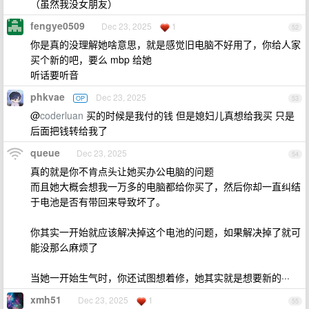
（虽然我没女朋友）
fengye0509
Dec 23, 2025
1
52
你是真的没理解她啥意思，就是感觉旧电脑不好用了，你给人家
买个新的吧，要么 mbp 给她
听话要听音
phkvae
Dec 23, 2025
OP
53
@
coderluan
买的时候是我付的钱 但是媳妇儿真想给我买 只是
后面把钱转给我了
queue
Dec 23, 2025
54
真的就是你不肯点头让她买办公电脑的问题
而且她大概会想我一万多的电脑都给你买了，然后你却一直纠结
于电池是否有带回来导致坏了。
你其实一开始就应该解决掉这个电池的问题，如果解决掉了就可
能没那么麻烦了
当她一开始生气时，你还试图想着修，她其实就是想要新的···
xmh51
Dec 23, 2025
1
55