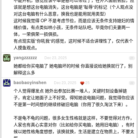
不能开机，感觉应该不单是憨可以带过了，在外人面前丢脸，应
该就是想这台电脑消失，这台电脑是”耻辱“的标记（个人观点没
对这台电脑有什么恶意，换我也是能用就用类型）
这时候我觉得 OP 不是考虑节俭，而是应该无条件支持媳妇的情
绪价值，有点类似哄小孩，无条件站队吧。毕竟你们夫妻两一
体，一荣俱荣一损俱损。
有点现实版”你吼我“的感觉，这时候不适合讲理性了，仅代表个
人摸鱼观点。
yangzzzzzz
Dec 23, 2025
21
她都给你买电脑了 她电脑坏的时候 你直接说给她换就行了，别
解释这么多
baobaoyinshen
Dec 23, 2025
25
22
个人觉得爆发点 她外出参加比赛一堆人，关键时刻设备掉链
子，肯定让她面子上不好受。得知她说电脑问题，我觉得你应该
不是第一时间想的继续修破旧电脑（你用了很久淘汰下来）。
不是龟不龟的问题，很多女生性格就是这样，不要觉得对方作，
人家也有真心实意对你（比如给你买电脑，她用旧电脑），有时
候以她性格角度想想，该换就换，生活是建立在物质上，不要太