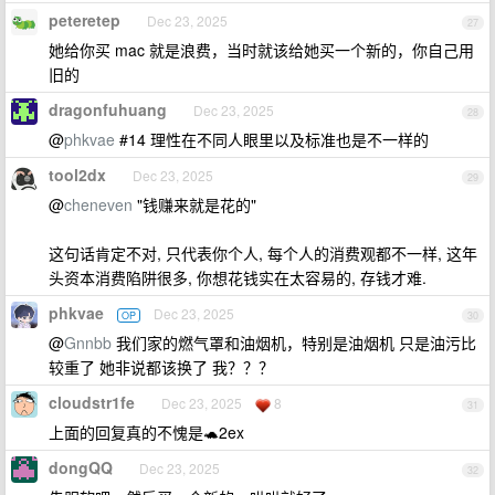
peteretep
Dec 23, 2025
27
她给你买 mac 就是浪费，当时就该给她买一个新的，你自己用
旧的
dragonfuhuang
Dec 23, 2025
28
@
phkvae
#14 理性在不同人眼里以及标准也是不一样的
tool2dx
Dec 23, 2025
29
@
cheneven
"钱赚来就是花的"
这句话肯定不对, 只代表你个人, 每个人的消费观都不一样, 这年
头资本消费陷阱很多, 你想花钱实在太容易的, 存钱才难.
phkvae
Dec 23, 2025
OP
30
@
Gnnbb
我们家的燃气罩和油烟机，特别是油烟机 只是油污比
较重了 她非说都该换了 我？？？
cloudstr1fe
Dec 23, 2025
8
31
上面的回复真的不愧是🐢2ex
dongQQ
Dec 23, 2025
32