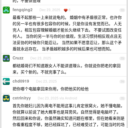
的，不要讲道理
fengqing2
Dec 23, 2025
6
72
最看不起那些一上来就说龟的。 婚姻中有矛盾很正常，也许你
的另一半也有很多包容你的时候，只是你没有发觉而已。 人无
完人，相互包容理解婚姻才能长久继续下去。 不要试图改变任
何人。 当你的另一半与你的价值观，生活习惯持相反观点且无
法妥协的时候你只能忍让。 当然如果不愿意忍让，那么这个矛
盾就永远存在。 当矛盾越积越多的时候后果也可想而知。
Cruzz
Dec 23, 2025
73
都结婚哥们不知道跟女人不能讲道理么，你就说你把老的拿回
来，买个新的。不就完事了么。
chd0919
Dec 23, 2025
74
把你哪个电脑拿回来你用，你把他买的给他
cxtrinityy
Dec 23, 2025 via Android
75
首先你媳妇儿因为离电不能用这事儿肯定很窝火，她不懂电脑，
你就算以前说了她大概率也是耳旁风，自然觉得是电脑坏了。
然后回来和你说，你虽然确实知道问题在哪里，但在她看来则是
你看重程度不够，她已经踩坑了，已经难受过了，可能当时的场