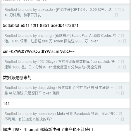
Replied to a topic by alexissde
[神稳中转] GPT 5.6， 0.09 倍率，送
7 月 31
›
日
10 刀试用，前字节开发
5d3abfbf-e51f-42f1-8851-acedb4472671
Replied to a topic by enzheng
[新站福利] StableFast AI 满血 Codex 号
7 月
›
27 日
池， 0.05 倍率，注册送 200 万 Token 回帖送 2000 万 Token
cmF0ZWx0YWxrQGdtYWlsLmNvbQ==
Replied to a topic by 123128xyz
写的开源股票数据库 free-stockdb 快
7 月
›
27 日
速破 1000 星。日 k 分钟 k、etf 量化底座 2 分钟启动+完全免费
数据源是哪来的
Replied to a topic by desjoyking
股票腰斩了,推广自己的 AI 中转站,不
7 月
›
14 日
靠 AI 站赚钱,只是想打平 token 耗费
141
Replied to a topic by nomansky
Meta AI 用 Facebook 登录，显示地区
7 月
›
11 日
不可用，有知道怎么解决的吗？
解决了吗？用 gmail 邮箱新注册了账户也不让使用