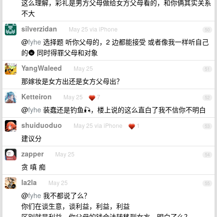
这么理解，彩礼是男方父母做给女方父母看的，和你俩其实关系
不大
silverzidan
May 25 via iPhone
50
@
fyhe
选择题 听你父母的，2 边都能接受 或者像我一样听自己
的🌚 同时得罪父母和对象
YangWaleed
May 25
51
那嫁妆是女方出还是女方父母出？
Ketteiron
May 25
7
52
@
fyhe
装蠢还是钓鱼🎣，楼上说的这么直白了我不信你不明白
shuiduoduo
May 25 via iPhone
1
53
建议分
zapper
May 25
54
贪 嗔 痴
la2la
May 25
55
@
fyhe
我不都说了么？
你们在谈生意，谈利益，利益，利益
区别就是利益。你父母的钱合法转移到女方，明白了么？