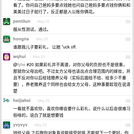
看了。你问自己爸妈多要点钱她也问自己爸妈多要点钱你俩和和
美美过日子就行了，反正都是入公账你俩花。
pentilun
May 25
71
服从性测试，通过。
hongns
May 25
72
谁跟我儿子要彩礼， 让她 *uck off.
wqhui
May 25
73
@
fyhe
#20 如果彩礼并不离谱，对你父母的负担也不是很重，
那就你父母出吧。不过女方父母也该出点合理范围内的嫁妆，并
且不反对你以后给钱赡养父母（实际后面给不给、给多少不重
要），养老赡养这个同样也会给女方父母，这种事要趁现在说清
楚
heijiahei
May 25
74
一看就不喜欢你，喜欢你哪会要什么彩礼，说什么以后会很难习
俗啥的，说白了就是想要钱
yvyvyv
May 25
75
钱给父母 之后跟你对象直说能接受就接 不能就下一个更好，你