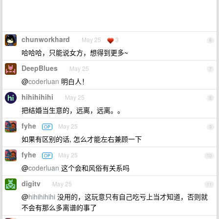
chunworkhard
May 25
3
6
哈哈哈，只能说女方，想得到更多~
DeepBlues
May 25
7
@
coderluan
明白人！
hihihihihi
May 25
8
把结婚当生意的，远离，远离。。
fyhe
May 25
OP
9
如果有区别的话, 怎么才能左右兼顾一下
fyhe
May 25
OP
10
@
coderluan
这个会和风俗有关系吗
digitv
May 25
11
@
hihihihihi
没用的，这玩意只有自己吃亏上当才知道，否则就
不会有那么多离谱的事了