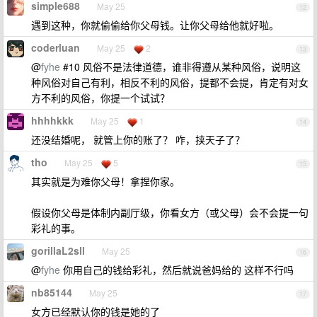
simple688
May 25
12
遇到这种，你就偷偷给你父母钱。让你父母给他就好啦。
coderluan
May 25
2
13
@
fyhe
#10 风俗不是法律道德，谁非得遵从某种风俗，说明这
种风俗对自己有利，相反不利的风俗，提都不会提，肯定有对女
方不利的风俗，你提一个试试？
hhhhkkk
May 25
1
14
还没结婚呢， 就管上你的账了？ 咋，挟天子了？
tho
May 25
5
15
其实就是为难你父母！拿捏你家。
假设你父母是体制内副厅级，你看女方（或父母）会不会提一句
彩礼的事。
gorillaL2sll
May 25
16
@
fyhe
你用自己的钱给彩礼，然后就说爸妈给的 这样不行吗
nb85144
May 25
17
女方已经默认你的钱是她的了