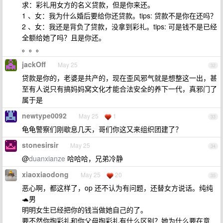
求：彩礼用女方的名义贷款，但是你来还。
1 、女：我为什么婚后要给你还贷款。tips: 贷款不是你在还吗？
2 、女：我还是背负了贷款，没拿到彩礼。tips: 可是钱不是已经
全额给她了吗？且是你还。
。。。
jackOff
May 25
32
贷款是你的，老婆是共产的，现在歪风邪气就是想整这一出，甚
至有人说只有搞妈妈窝文化才能合法安全的养下一代，真邪门了
属于是
newtype0092
May 25
1
33
龟龟警察们刚歇息几天，哥们你这又来组织团建了？
stonesirsir
May 25
34
@
duanxianze
哈哈哈，兄弟冷静
xiaoxiaodong
May 25
20
35
恶心啊，都这样了，op 还不认为有问题，还替女方说话。纯纯
🐢男
明明女生已经把你的钱当做她自己的了。
要不然你掏彩礼和你父母掏彩礼有什么区别？她为什么要在意