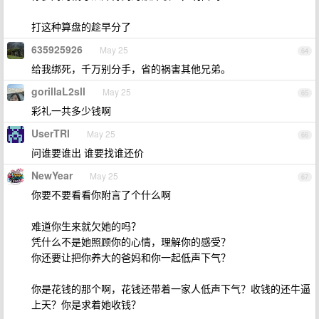
打这种算盘的趁早分了
635925926
May 25
64
给我绑死，千万别分手，省的祸害其他兄弟。
gorillaL2sll
May 25
65
彩礼一共多少钱啊
UserTRI
May 25
66
问谁要谁出 谁要找谁还价
NewYear
May 25
67
你要不要看看你附言了个什么啊
难道你生来就欠她的吗？
凭什么不是她照顾你的心情，理解你的感受？
你还要让把你养大的爸妈和你一起低声下气？
你是花钱的那个啊，花钱还带着一家人低声下气？收钱的还牛逼
上天？你是求着她收钱？