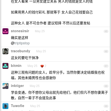
在女人看来 一旦男女建立关系 男人的钱就是女人的钱
如果用男人的钱付彩礼 那就等于 女人自己花钱娶自己
这种女人 是不可合作者 建议短择 不然以后还要发帖
stonesirsir
May 25
45
确实是这样
@
triptipstop
tracebundy
May 25
46
这女的要吃干抹净
bitmin
May 25
2
47
这种三观有问题的女人，趁早分手。当然你要决定结婚我也祝
福，其他未婚男性也会感谢你
inktiger
May 25
48
学会变通，你不想你父母出就先给他们，他们但凡不想你妻离子
散，自然一辈子不会提及此事
Tuwofie
May 25
49